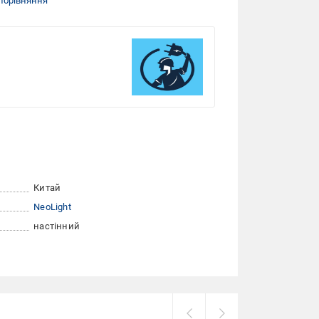
порівняння
Китай
NeoLight
настінний