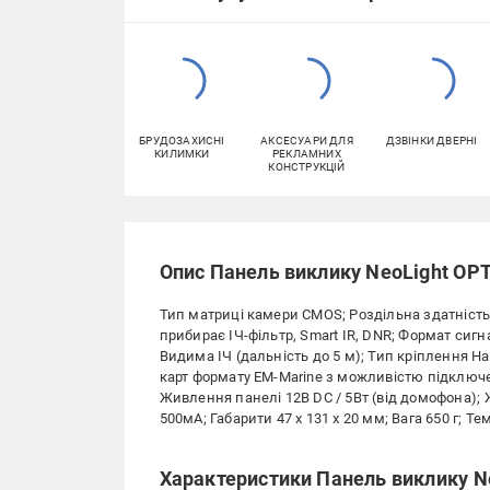
БРУДОЗАХИСНІ
АКСЕСУАРИ ДЛЯ
ДЗВІНКИ ДВЕРНІ
КИЛИМКИ
РЕКЛАМНИХ
КОНСТРУКЦІЙ
Опис Панель виклику NeoLight OP
Тип матриці камери CMOS; Роздільна здатність 
прибирає ІЧ-фільтр, Smart IR, DNR; Формат сигна
Видима ІЧ (дальність до 5 м); Тип кріплення Н
карт формату EM-Marine з можливістю підключе
Живлення панелі 12В DC / 5Вт (від домофона);
500мА; Габарити 47 х 131 х 20 мм; Вага 650 г; Те
Характеристики Панель виклику N