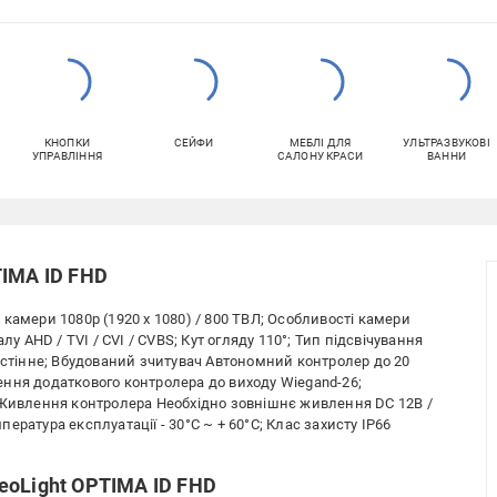
КНОПКИ
СЕЙФИ
МЕБЛІ ДЛЯ
УЛЬТРАЗВУКОВІ
УПРАВЛІННЯ
САЛОНУ КРАСИ
ВАННИ
TIMA ID FHD
камери 1080p (1920 х 1080) / 800 ТВЛ; Особливості камери
лу AHD / TVI / CVI / CVBS; Кут огляду 110°; Тип підсвічування
астінне; Вбудований зчитувач Автономний контролер до 20
ння додаткового контролера до виходу Wiegand-26;
 Живлення контролера Необхідно зовнішнє живлення DC 12В /
мпература експлуатації - 30°С ~ + 60°С; Клас захисту IP66
eoLight OPTIMA ID FHD