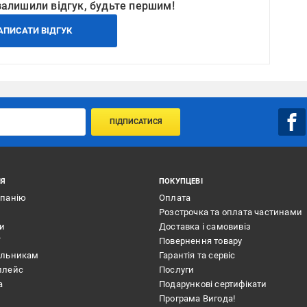
залишили відгук, будьте першим!
АПИСАТИ ВІДГУК
ПІДПИСАТИСЯ
ІЯ
ПОКУПЦЕВІ
мпанію
Оплата
Розстрочка та оплата частинами
ти
Доставка і самовивіз
ї
Повернення товару
альникам
Гарантія та сервіс
плейс
Послуги
а
Подарункові сертифікати
Програма Вигода!