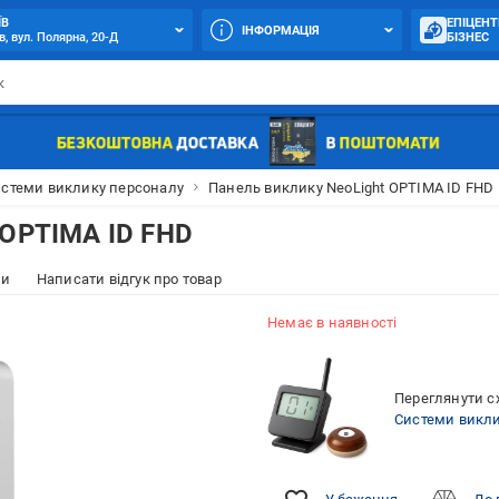
ЇВ
ЕПІЦЕНТ
ІНФОРМАЦІЯ
в, вул. Полярна, 20-Д
БІЗНЕС
стеми виклику персоналу
Панель виклику NeoLight OPTIMA ID FHD
 OPTIMA ID FHD
ки
Написати відгук про товар
Немає в наявності
Переглянути сх
Системи викли