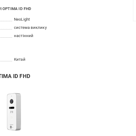
ht OPTIMA ID FHD
NeoLight
система виклику
настінний
Китай
TIMA ID FHD