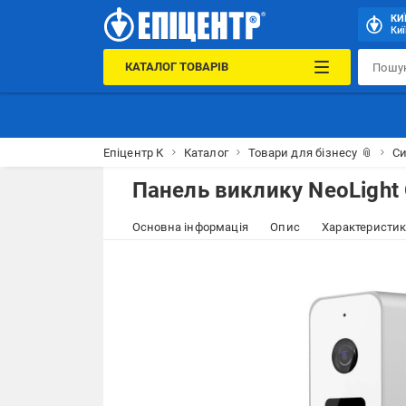
КИ
Киї
КАТАЛОГ ТОВАРІВ
Епіцентр К
Каталог
Товари для бізнесу 📎
Си
Панель виклику NeoLight
Основна інформація
Опис
Характеристи