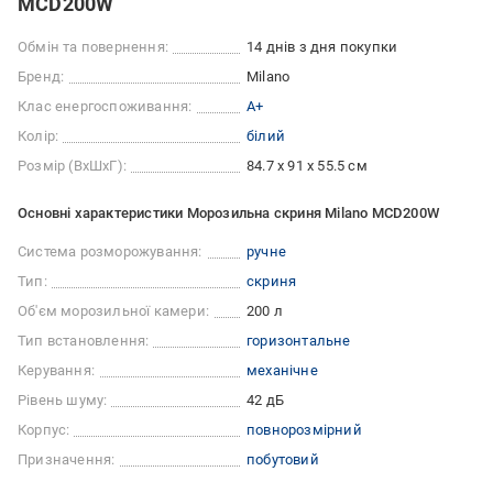
MCD200W
Обмін та повернення:
14 днів з дня покупки
Бренд:
Milano
Клас енергоспоживання:
A+
Колір:
білий
Розмір (ВхШхГ):
84.7 х 91 х 55.5 см
Основні характеристики Морозильна скриня Milano MCD200W
Система розморожування:
ручне
Тип:
скриня
Об'єм морозильної камери:
200 л
Тип встановлення:
горизонтальне
Керування:
механічне
Рівень шуму:
42 дБ
Корпус:
повнорозмірний
Призначення:
побутовий