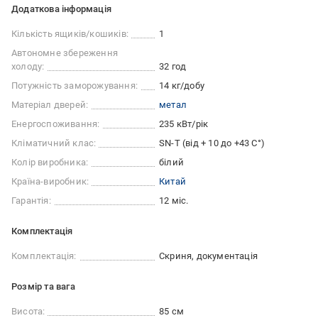
Додаткова інформація
Кількість ящиків/кошиків:
1
Автономне збереження
холоду:
32 год
Потужність заморожування:
14 кг/добу
Матеріал дверей:
метал
Енергоспоживання:
235 кВт/рік
Кліматичний клас:
SN-T (від + 10 до +43 С°)
Колір виробника:
білий
Країна-виробник:
Китай
Гарантія:
12 міс.
Комплектація
Комплектація:
Скриня, документація
Розмір та вага
Висота:
85 см