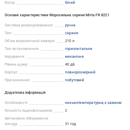
Колір:
білий
Основні характеристики Морозильна скриня Mirta FR 8221
Система розморожування:
ручне
Тип:
скриня
Об'єм морозильної камери:
210 л
Тип встановлення:
горизонтальне
Керування:
механічне
Рівень шуму:
40 дБ
Корпус:
повнорозмірний
Призначення:
побутовий
Додаткова інформація
Особливості:
низькотемпературна
з замком
Кількість ящиків/кошиків:
2
Автономне збереження
холоду:
31 год