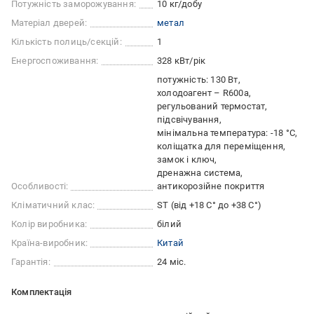
Потужність заморожування:
10 кг/добу
Матеріал дверей:
метал
Кількість полиць/секцій:
1
Енергоспоживання:
328 кВт/рік
потужність: 130 Вт
холодоагент – R600а
регульований термостат
підсвічування
мінімальна температура: -18 °C
коліщатка для переміщення
замок і ключ
дренажна система
Особливості:
антикорозійне покриття
Кліматичний клас:
ST (від +18 С° до +38 С°)
Колір виробника:
білий
Країна-виробник:
Китай
Гарантія:
24 міс.
Комплектація