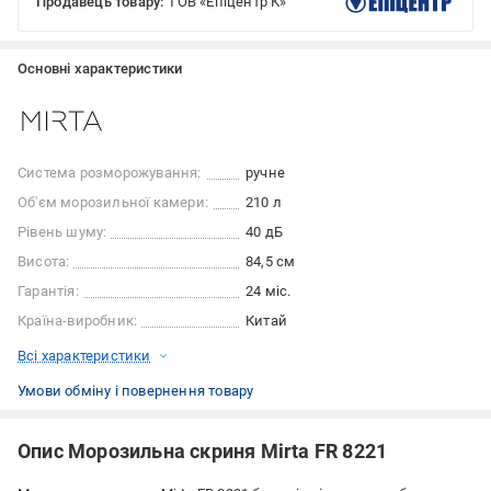
Продавець товару:
ТОВ «Епіцентр К»
Основні характеристики
Система розморожування:
ручне
Об'єм морозильної камери:
210 л
Рівень шуму:
40 дБ
Висота:
84,5 см
Гарантія:
24 міс.
Країна-виробник:
Китай
Всі характеристики
Умови обміну і повернення товару
Опис Морозильна скриня Mirta FR 8221