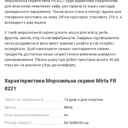
Морозильна скриня Mirta FR 8221 буде відмінним придбанням
для власників невеликих кафе, ресторанів та інших закладів
громадського харчування. Також вона стане в нагоді і вдома для
створення заготовок на зиму. Об’єм пристрою становить 210 л, а
всередині є два ящика.
У такій морозильній скрині досить місця для м'яса, риби,
фруктів, овочів, ягід та напівфабрикатів. Завдяки підсвічуванню
легко роздивитися весь вміст камери і знайти в ній потрібні
інгредієнти. Щоб прискорити процес охолодження свіжих
продуктів, достатньо лише скористатися режимом швидкого
заморожування. Рівень шуму при роботі пристрою всього 40 дБ,
тому він не викличе у Вас дискомфорту.
Характеристики Морозильна скриня Mirta FR
8221
Обмін та повернення:
14 днів з дня покупки
Бренд:
Mirta
Клас енергоспоживання:
A+
Розмір (ВхШхГ):
84.5x98x56 см