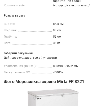
гарантійний талон
Комплектація:
інструкція з експлуатації
Розмір та вага
Висота:
84,5 см
Ширина:
98 см
Глибина:
56 см
Вага:
36 кг
Габарити пакування
Цей товар складається з 1 упаковки
Упаковка №1 (ВхШхГ):
885x1010x582 мм
Вага упаковки №1:
40000 г
Фото Морозильна скриня Mirta FR 8221