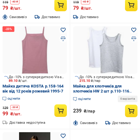
119
119
-
40
₴
-
40
₴
79
79
₴/шт.
₴/шт.
Cамовивіз
Доставимо
Доставимо
До -10% з суперкредиткою Visa Вигода
До -10% з суперкредиткою Visa Вигода
89.10
₴/шт.
215.10
₴/пар
Майка дитяча KOSTA р.158-164
Майка для хлопчиків для
вік від 12 років рожевий 1995-7
хлопчиків HW 2 шт р.110-116
біло-сірий I2-J2
оцінити
оцінити
6 варіантів
129
-
30
₴
239
₴/пар
99
₴/шт.
Доставка недоступна
Cамовивіз
Доставимо