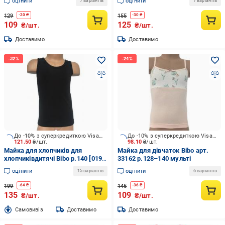
оцінити
оцінити
7 варіантів
7 варіантів
129
155
-
20
₴
-
30
₴
109
125
₴/шт.
₴/шт.
Доставимо
Доставимо
До -10% з суперкредиткою Visa Вигода
До -10% з суперкредиткою Visa Вигода
121.50
₴/шт.
98.10
₴/шт.
Майка для хлопчиків для
Майка для дівчаток Bibo арт.
хлопчиківдитячі Bibo р.140 [019]
33162 р.128–140 мульті
Black 44030
оцінити
оцінити
15 варіантів
6 варіантів
199
145
-
64
₴
-
36
₴
135
109
₴/шт.
₴/шт.
Cамовивіз
Доставимо
Доставимо