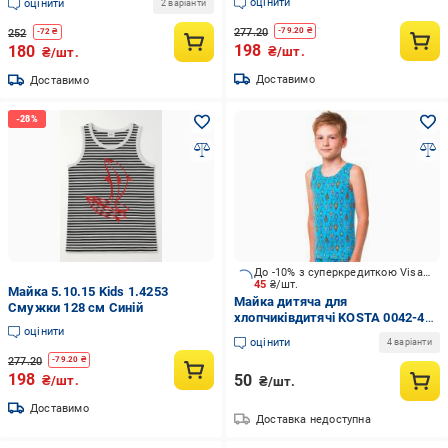
оцінити
оцінити
2 варіанти
277.20
-
79.20
₴
252
-
72
₴
198
180
₴/шт.
₴/шт.
Доставимо
Доставимо
До -10% з суперкредиткою Visa Вигода
45
₴/шт.
Майка 5.10.15 Kids 1.4253
Майка дитяча для
Смужки 128 см Синій
хлопчиківдитячі KOSTA 0042-4
оцінити
р.110 синій
оцінити
4 варіанти
277.20
-
79.20
₴
198
50
₴/шт.
₴/шт.
Доставимо
Доставка недоступна