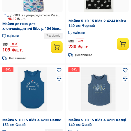
До -10% з суперкредиткою Visa Вигода
98.10
₴/шт.
Майка 5.10.15 Kids 2.4244 Квіти
Майка дитяча для
140 см Чорний
хлопчиківдитячі Bibo р.104 білий
оцінити
із блакитним 44036
оцінити
7 варіантів
322
-
92
₴
155
-
46
₴
230
₴/шт.
109
₴/шт.
Доставимо
Доставимо
Майка 5.10.15 Kids 4.4233 Напис
Майка 5.10.15 Kids 4.4232 Капці
158 см Синій
140 см Синій