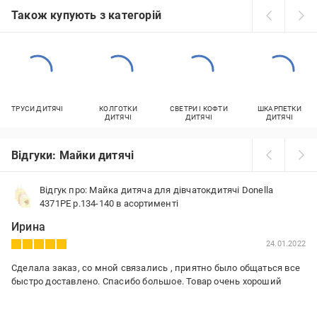
Також купують з категорій
ТРУСИ ДИТЯЧІ
КОЛГОТКИ
СВЕТРИ І КОФТИ
ШКАРПЕТКИ
ДИТЯЧІ
ДИТЯЧІ
ДИТЯЧІ
Відгуки: Майки дитячі
Відгук про: Майка дитяча для дівчатокдитячі Donella
4371PE р.134-140 в асортименті
Ирина
24.01.2022
Сделала заказ, со мной связались , приятно было общаться все
быстро доставлено. Спасибо большое. Товар очень хороший