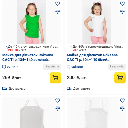
До -10% з суперкредиткою Visa Вигода
До -10% з суперкредиткою Visa Вигода
242.10
₴/шт.
207
₴/шт.
Майка для дівчаток Roksana
Майка для дівчаток Roksana
CACTI р.134–140 зелений
CACTI р.104–110 білий
№0083/16087
№0083/16084
оцінити
оцінити
8 варіантів
8 варіантів
269
230
₴/шт.
₴/шт.
Доставимо
Доставимо