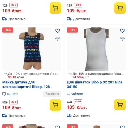
129
129
-
20
₴
-
20
₴
109
109
₴/шт.
₴/шт.
Доставимо
Доставимо
До -10% з суперкредиткою Visa Вигода
До -10% з суперкредиткою Visa Вигода
98.10
₴/шт.
94.50
₴/шт.
Майка дитяча для
Для дівчаток Bibo р.92 201 Біла
хлопчиківдитячі Bibo р.128
34150
різнокольоровий 44040
оцінити
оцінити
7 варіантів
129
-
24
₴
129
-
20
₴
105
109
₴/шт.
₴/шт.
Доставимо
Доставимо