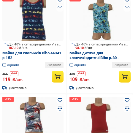
До -10% з суперкредиткою Visa Вигода
До -10% з суперкредиткою Visa Вигода
107.10
₴/шт.
98.10
₴/шт.
Майка для хлопчиків Bibo 44041
Майка дитяча для
р.152
хлопчиківдитячі Bibo р.80
різнокольоровий 44038
оцінити
оцінити
7 варіантів
7 варіантів
155
129
-
36
₴
-
20
₴
119
109
₴/шт.
₴/шт.
Доставимо
Доставимо