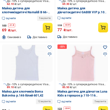
До -10% з суперкредиткою Visa Вигода
До -10% з суперкредиткою Visa Вигода
62.10
₴/шт.
69.30
₴/шт.
Майка дитяча для
Майка дитяча для
хлопчиківдитячі Namaldi В 66-
дівчатокдитячі GABBI VIP р.104
307 р.140-152 меланж
білий 10042
оцінити
оцінити
5 варіантів
119
-
42
₴
100
-
31
₴
77
69
₴/шт.
₴/шт.
Доставимо
Cамовивіз
Доставимо
До -10% з суперкредиткою Visa Вигода
До -10% з суперкредиткою Visa Вигода
89.10
₴/шт.
85.50
₴/шт.
Майка для хлопчиків Boma
Майка дитяча для дівчаток Luna
Bukovina р.146 білий 601,42
Kids в горошок р.110-116
пудровий VD 0157 /пудровий в
оцінити
оцінити
12 варіантів
5 варіантів
білий горо
123
-
28
₴