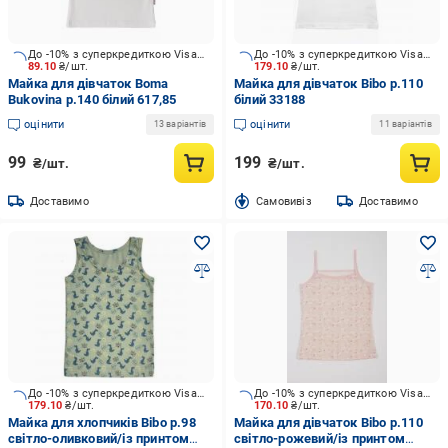
До -10% з суперкредиткою Visa Вигода
До -10% з суперкредиткою Visa Вигода
89.10
₴/шт.
179.10
₴/шт.
Майка для дівчаток Boma
Майка для дівчаток Bibo р.110
Bukovina р.140 білий 617,85
білий 33188
оцінити
оцінити
13 варіантів
11 варіантів
99
199
₴/шт.
₴/шт.
Доставимо
Cамовивіз
Доставимо
До -10% з суперкредиткою Visa Вигода
До -10% з суперкредиткою Visa Вигода
179.10
₴/шт.
170.10
₴/шт.
Майка для хлопчиків Bibo р.98
Майка для дівчаток Bibo р.110
світло-оливковий/із принтом
світло-рожевий/із принтом