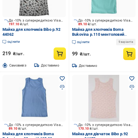
До -10% з суперкредиткою Visa Вигода
До -10% з суперкредиткою Visa Вигода
197.10
₴/шт.
89.10
₴/шт.
Майка для хлопчиків Bibo р.92
Майка для хлопчиків Boma
44062
Bukovina р.110 ментоловий
605,88
оцінити
оцінити
9 варіантів
219
99
₴/шт.
₴/шт.
Cамовивіз
Доставимо
Доставимо
До -10% з суперкредиткою Visa Вигода
До -10% з суперкредиткою Visa Вигода
89.10
₴/шт.
170.10
₴/шт.
Майка для хлопчиків Boma
Майка для дівчаток Bibo р.92