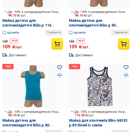
До -10% з суперкредиткою Visa Вигода
До -10% з суперкредиткою Visa Вигода
98.10
₴/шт.
98.10
₴/шт.
Майка дитяча для
Майка дитяча для
хлопчиківдитячі Bibo р.116
хлопчиківдитячі Bibo р.80
різнокольоровий 44045
червоний 44048
оцінити
оцінити
7 варіантів
7 варіантів
129
155
-
20
₴
-
46
₴
109
109
₴/шт.
₴/шт.
Доставимо
Доставимо
До -10% з суперкредиткою Visa Вигода
До -10% з суперкредиткою Visa Вигода
98.10
₴/шт.
112.50
₴/шт.
Майка дитяча для
Майка для хлопчиків Bibo 44033
хлопчиківдитячі Bibo р.80
р.80 білий із синім
блакитний 44049