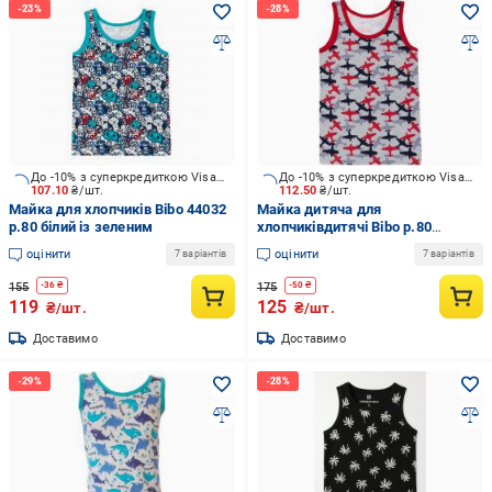
До -10% з суперкредиткою Visa Вигода
До -10% з суперкредиткою Visa Вигода
107.10
₴/шт.
112.50
₴/шт.
Майка для хлопчиків Bibo 44032
Майка дитяча для
р.80 білий із зеленим
хлопчиківдитячі Bibo р.80
різнокольоровий 44034
оцінити
оцінити
7 варіантів
7 варіантів
155
175
-
36
₴
-
50
₴
119
125
₴/шт.
₴/шт.
Доставимо
Доставимо