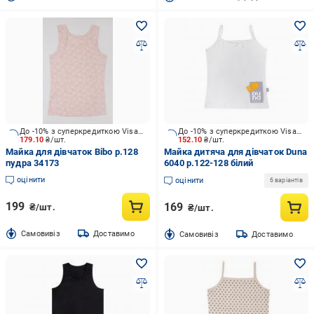
До -10% з суперкредиткою Visa Вигода
До -10% з суперкредиткою Visa Вигода
179.10
₴/шт.
152.10
₴/шт.
Майка для дівчаток Bibo р.128
Майка дитяча для дівчаток Duna
пудра 34173
6040 р.122-128 білий
оцінити
оцінити
6 варіантів
199
169
₴/шт.
₴/шт.
Cамовивіз
Доставимо
Cамовивіз
Доставимо