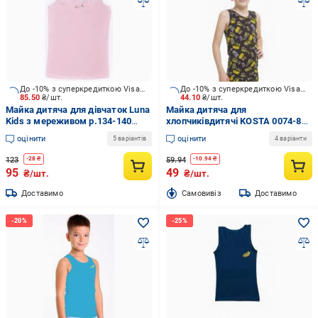
До -10% з суперкредиткою Visa Вигода
До -10% з суперкредиткою Visa Вигода
85.50
₴/шт.
44.10
₴/шт.
Майка дитяча для дівчаток Luna
Майка дитяча для
Kids з мереживом р.134-140
хлопчиківдитячі KOSTA 0074-8
рожевий VD 0157 /рожевий з
р.134 чорний
оцінити
оцінити
5 варіантів
4 варіанти
мереживом/
123
59.94
-
28
₴
-
10.94
₴
95
49
₴/шт.
₴/шт.
Доставимо
Cамовивіз
Доставимо