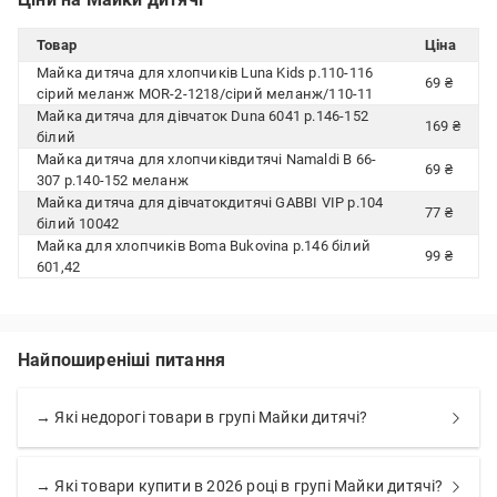
Товар
Ціна
Майка дитяча для хлопчиків Luna Kids р.110-116
69 ₴
сірий меланж MOR-2-1218/сірий меланж/110-11
Майка дитяча для дівчаток Duna 6041 р.146-152
169 ₴
білий
Майка дитяча для хлопчиківдитячі Namaldi В 66-
69 ₴
307 р.140-152 меланж
Майка дитяча для дівчатокдитячі GABBI VIP р.104
77 ₴
білий 10042
Майка для хлопчиків Boma Bukovina р.146 білий
99 ₴
601,42
Найпоширеніші питання
→ Які недорогі товари в групі Майки дитячі?
→ Які товари купити в 2026 році в групі Майки дитячі?