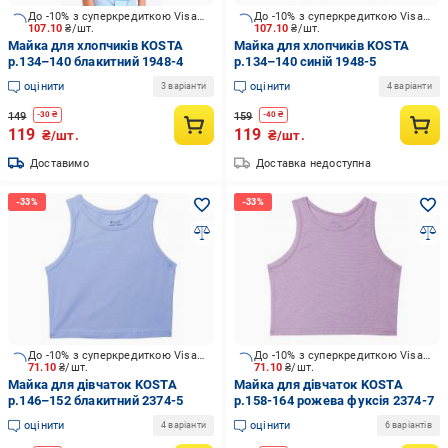
До -10% з суперкредиткою Visa Вигода
До -10% з суперкредиткою Visa Вигода
107.10
₴/шт.
107.10
₴/шт.
Майка для хлопчиків KOSTA
Майка для хлопчиків KOSTA
р.134–140 блакитний 1948-4
р.134–140 синій 1948-5
оцінити
оцінити
3 варіанти
4 варіанти
149
159
-
30
₴
-
40
₴
119
119
₴/шт.
₴/шт.
Доставимо
Доставка недоступна
До -10% з суперкредиткою Visa Вигода
До -10% з суперкредиткою Visa Вигода
71.10
₴/шт.
71.10
₴/шт.
Майка для дівчаток KOSTA
Майка для дівчаток KOSTA
р.146–152 блакитний 2374-5
р.158-164 рожева фуксія 2374-7
оцінити
оцінити
4 варіанти
6 варіантів