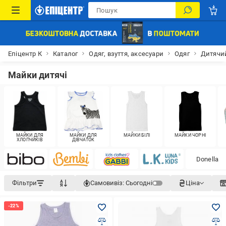
Епіцентр К
Каталог
Одяг, взуття, аксесуари
Одяг
Дитячий
Майки дитячі
МАЙКИ ДЛЯ
МАЙКИ ДЛЯ
МАЙКИ БІЛІ
МАЙКИ ЧОРНІ
ХЛОПЧИКІВ
ДІВЧАТОК
Donella
Фільтри
Самовивіз:
Сьогодні
Ціна