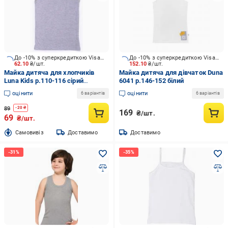
До -10% з суперкредиткою Visa Вигода
До -10% з суперкредиткою Visa Вигода
62.10
₴/шт.
152.10
₴/шт.
Майка дитяча для хлопчиків
Майка дитяча для дівчаток Duna
Luna Kids р.110-116 сірий
6041 р.146-152 білий
меланж MOR-2-1218/сірий
оцінити
оцінити
6 варіантів
6 варіантів
меланж/110-11
89
-
20
₴
169
₴/шт.
69
₴/шт.
Cамовивіз
Доставимо
Доставимо