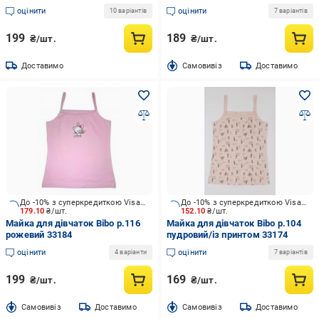
44052
33179
оцінити
оцінити
10 варіантів
7 варіантів
199
189
₴/шт.
₴/шт.
Доставимо
Cамовивіз
Доставимо
До -10% з суперкредиткою Visa Вигода
До -10% з суперкредиткою Visa Вигода
179.10
₴/шт.
152.10
₴/шт.
Майка для дівчаток Bibo р.116
Майка для дівчаток Bibo р.104
рожевий 33184
пудровий/із принтом 33174
оцінити
оцінити
4 варіанти
7 варіантів
199
169
₴/шт.
₴/шт.
Cамовивіз
Доставимо
Cамовивіз
Доставимо