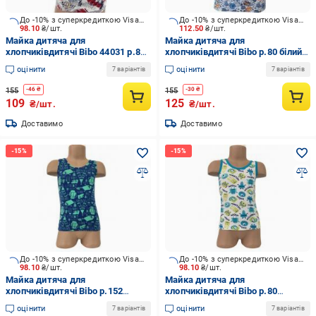
До -10% з суперкредиткою Visa Вигода
До -10% з суперкредиткою Visa Вигода
98.10
₴/шт.
112.50
₴/шт.
Майка дитяча для
Майка дитяча для
хлопчиківдитячі Bibo 44031 р.80
хлопчиківдитячі Bibo р.80 білий
білий із червоним
із синім 44035
оцінити
оцінити
7 варіантів
7 варіантів
155
155
-
46
₴
-
30
₴
109
125
₴/шт.
₴/шт.
Доставимо
Доставимо
До -10% з суперкредиткою Visa Вигода
До -10% з суперкредиткою Visa Вигода
98.10
₴/шт.
98.10
₴/шт.
Майка дитяча для
Майка дитяча для
хлопчиківдитячі Bibo р.152
хлопчиківдитячі Bibo р.80
різнокольоровий 44043
різнокольоровий 44037
оцінити
оцінити
7 варіантів
7 варіантів