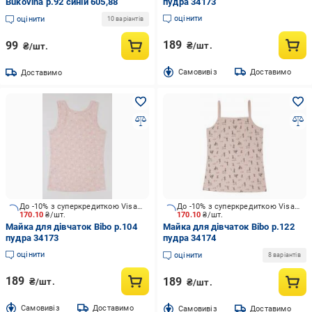
Bukovina р.92 синій 605,88
пудра 34173
оцінити
оцінити
10 варіантів
189
99
₴/шт.
₴/шт.
Cамовивіз
Доставимо
Доставимо
До -10% з суперкредиткою Visa Вигода
До -10% з суперкредиткою Visa Вигода
170.10
₴/шт.
170.10
₴/шт.
Майка для дівчаток Bibo р.104
Майка для дівчаток Bibo р.122
пудра 34173
пудра 34174
оцінити
оцінити
8 варіантів
189
189
₴/шт.
₴/шт.
Cамовивіз
Доставимо
Cамовивіз
Доставимо