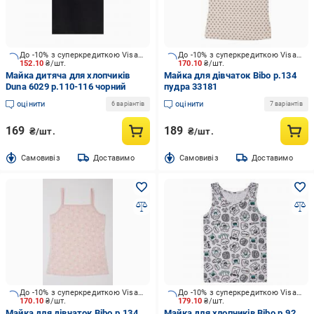
До -10% з суперкредиткою Visa Вигода
До -10% з суперкредиткою Visa Вигода
152.10
₴/шт.
170.10
₴/шт.
Майка дитяча для хлопчиків
Майка для дівчаток Bibo р.134
Duna 6029 р.110-116 чорний
пудра 33181
оцінити
оцінити
6 варіантів
7 варіантів
169
189
₴/шт.
₴/шт.
Cамовивіз
Доставимо
Cамовивіз
Доставимо
До -10% з суперкредиткою Visa Вигода
До -10% з суперкредиткою Visa Вигода
170.10
₴/шт.
179.10
₴/шт.
Майка для дівчаток Bibo р.134
Майка для хлопчиків Bibo р.92