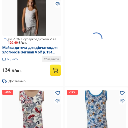
До -10% з суперкредиткою Visa Вигода
120.60
₴/шт.
Майка дитяча для дівчатокдля
хлопчиків German Volf р.134
білий 25016
оцінити
12 варіантів
134
₴/шт.
Доставимо