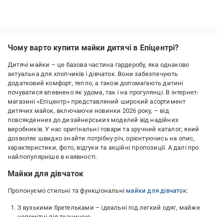
Чому варто купити майки дитячі в Епіцентрі?
Дитячі майки – це базова частина гардеробу, яка однаково
актуальна для хлопчиків і дівчаток. Вони забезпечують
додатковий комфорт, тепло, а також допомагають дитині
почуватися впевнено як удома, так і на прогулянці. В інтернет-
магазині «Епіцентр» представлений широкий асортимент
дитячих майок, включаючи новинки 2026 року, – від
повсякденних до дизайнерських моделей від надійних
виробників. У нас оригінальні товари та зручний каталог, який
дозволяє швидко знайти потрібну річ, орієнтуючись на опис,
характеристики, фото, відгуки та акційні пропозиції. А далі про
найпопулярніше в наявності.
Майки для дівчаток
Пропонуємо стильні та функціональні
майки для дівчаток
:
З вузькими бретельками – ідеальні під легкий одяг, майже
непомітні під тканиною.