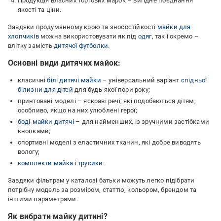
Продукція власних торгових марок – вигідне поєднання
якості та ціни.
Завдяки продуманному крою та зносостійкості
майки для
хлопчиків
можна використовувати як під
одяг
, так і окремо –
влітку замість
дитячої футболки
.
Основні види дитячих майок:
класичні
білі дитячі майки
– універсальний варіант
спідньої
білизни для дітей
для будь-якої пори року;
принтовані моделі – яскраві речі, які подобаються дітям,
особливо, якщо на них улюблені герої;
боді-майки дитячі
– для найменших, із зручними застібками
кнопками;
спортивні моделі з еластичних тканин, які добре виводять
вологу;
комплекти майка і трусики
.
Завдяки фільтрам у каталозі батьки можуть легко підібрати
потрібну модель за розміром, статтю, кольором, брендом та
іншими параметрами.
Як вибрати майку дитині?