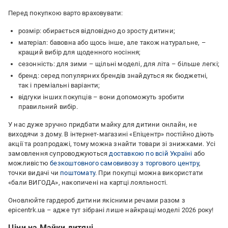
Перед покупкою варто враховувати:
розмір: обирається відповідно до зросту дитини;
матеріал: бавовна або щось інше, але також натуральне, –
кращий вибір для щоденного носіння;
сезонність: для зими – щільні моделі, для літа – більше легкі;
бренд: серед популярних брендів знайдуться як бюджетні,
так і преміальні варіанти;
відгуки інших покупців – вони допоможуть зробити
правильний вибір.
У нас дуже зручно придбати майку для дитини онлайн, не
виходячи з дому. В інтернет-магазині «Епіцентр» постійно діють
акції та розпродажі, тому можна знайти товари зі знижками. Усі
замовлення супроводжуються
доставкою по всій Україні
або
можливістю
безкоштовного самовивозу з торгового центру
,
точки видачі чи
поштомату
. При покупці можна використати
«бали ВИГОДА», накопичені на картці лояльності.
Оновлюйте гардероб дитини якісними речами разом з
epicentrk.ua – адже тут зібрані лише найкращі моделі 2026 року!
Ціни на Майки дитячі