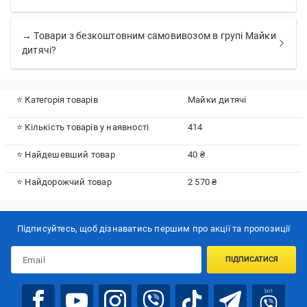
→ Товари з безкоштовним самовивозом в групі Майки
дитячі?
⭐ Категорія товарів
Майки дитячі
⭐ Кількість товарів у наявності
414
⭐ Найдешевший товар
40 ₴
⭐ Найдорожчий товар
2 570 ₴
Підписуйтесь, щоб дізнаватись першим про акції та пропозиції
ПІДПИСАТИСЯ
bot