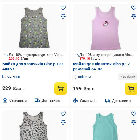
До -10% з суперкредиткою Visa Вигода
До -10% з суперкредиткою Visa Вигода
206.10
₴/шт.
179.10
₴/шт.
Майка для хлопчиків Bibo р.122
Майка для дівчаток Bibo р.92
44060
рожевий 34183
оцінити
оцінити
4 варіанти
229
199
₴/шт.
₴/шт.
Cамовивіз
Доставимо
Cамовивіз
Доставимо