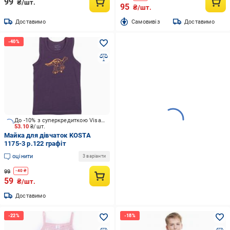
99
₴/шт.
95
₴/шт.
Доставимо
Cамовивіз
Доставимо
До -10% з суперкредиткою Visa Вигода
53.10
₴/шт.
Майка для дівчаток KOSTA
1175-3 р.122 графіт
оцінити
3 варіанти
99
-
40
₴
59
₴/шт.
Доставимо