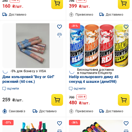
290
796
-
130
₴
-
397
₴
160
399
₴/шт.
₴/шт.
Доставимо
Привеземо
Доставимо
Безкоштовна доставка
-5% для бізнесу з VISA
в поштомати Епіцентр
Дим кольоровий "Boy or Girl"
Набір кольорового диму 45
рожевий (60 сек.)
секунд 4 шашки (дим098)
оцінити
оцінити
700
-
220
₴
259
₴/шт.
480
₴/шт.
Cамовивіз
Доставимо
Привеземо
Доставимо