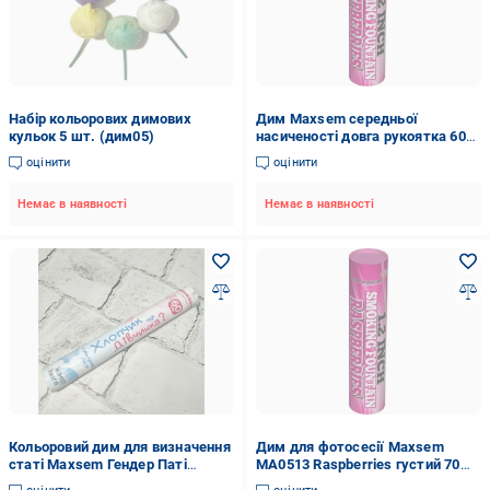
Набір кольорових димових
Дим Maxsem середньої
кульок 5 шт. (дим05)
насиченості довга рукоятка 60
секунд Рожевий
оцінити
оцінити
Немає в наявності
Немає в наявності
Кольоровий дим для визначення
Дим для фотосесії Maxsem
статі Maxsem Гендер Паті
MA0513 Raspberries густий 70
Хлопчик 60 сек Блакитний (071)
секунд Малиновий/Рожевий