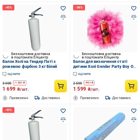
Безкоштовна доставка
Безкоштовна доставка
в поштомати Епіцентр
в поштомати Епіцентр
Балон Холі на Гендер Паті з
Балон для визначення статі
рожевою фарбою 3 кг Білий
дитини Холі Gender Party Boy Or
Girl з рожевою фарбою 3 кг
оцінити
оцінити
Червоний
3 000
2 500
-
1 301
₴
-
901
₴
1 699
1 599
₴/шт.
₴/шт.
Привеземо
Доставимо
Привеземо
Доставимо