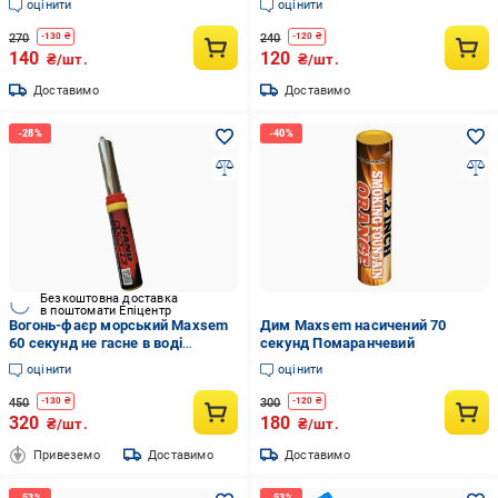
оцінити
оцінити
270
240
-
130
₴
-
120
₴
140
120
₴/шт.
₴/шт.
Доставимо
Доставимо
Безкоштовна доставка
в поштомати Епіцентр
Вогонь-фаєр морський Maxsem
Дим Maxsem насичений 70
60 секунд не гасне в воді
секунд Помаранчевий
Червоний
оцінити
оцінити
450
300
-
130
₴
-
120
₴
320
180
₴/шт.
₴/шт.
Привеземо
Доставимо
Доставимо