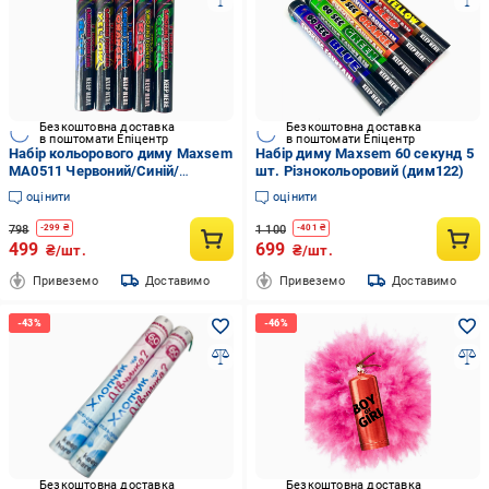
Безкоштовна доставка
Безкоштовна доставка
в поштомати Епіцентр
в поштомати Епіцентр
Набір кольорового диму Maxsem
Набір диму Maxsem 60 секунд 5
MA0511 Червоний/Синій/
шт. Різнокольоровий (дим122)
Жовтий/Зелений/Помаранчевий
оцінити
оцінити
5 шт.
798
1 100
-
299
₴
-
401
₴
499
699
₴/шт.
₴/шт.
Привеземо
Доставимо
Привеземо
Доставимо
Безкоштовна доставка
Безкоштовна доставка