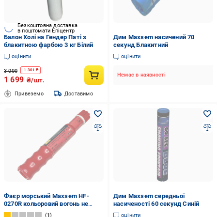
Безкоштовна доставка
в поштомати Епіцентр
Балон Холі на Гендер Паті з
Дим Maxsem насичений 70
блакитною фарбою 3 кг Білий
секунд Блакитний
оцінити
оцінити
3 000
-
1 301
₴
Немає в наявності
1 699
₴/шт.
Привеземо
Доставимо
Фаєр морський Maxsem HF-
Дим Maxsem середньої
0270R кольоровий вогонь не
насиченості 60 секунд Синій
гасне у воді 60 секунд Червоний
1
оцінити