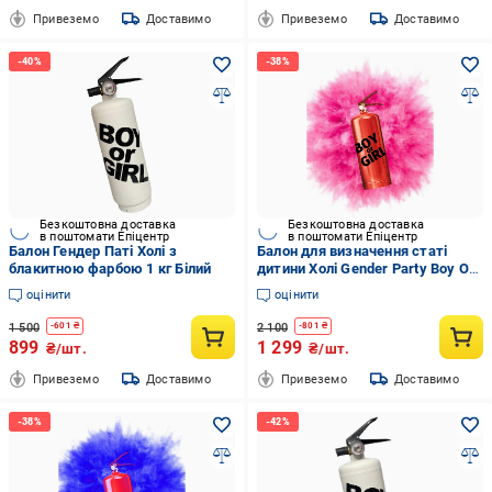
Привеземо
Доставимо
Привеземо
Доставимо
Безкоштовна доставка
Безкоштовна доставка
в поштомати Епіцентр
в поштомати Епіцентр
Балон Гендер Паті Холі з
Балон для визначення статі
блакитною фарбою 1 кг Білий
дитини Холі Gender Party Boy Or
Girl з рожевою фарбою з
оцінити
оцінити
наклейкою 2 кг Червоний
1 500
2 100
-
601
₴
-
801
₴
899
1 299
₴/шт.
₴/шт.
Привеземо
Доставимо
Привеземо
Доставимо