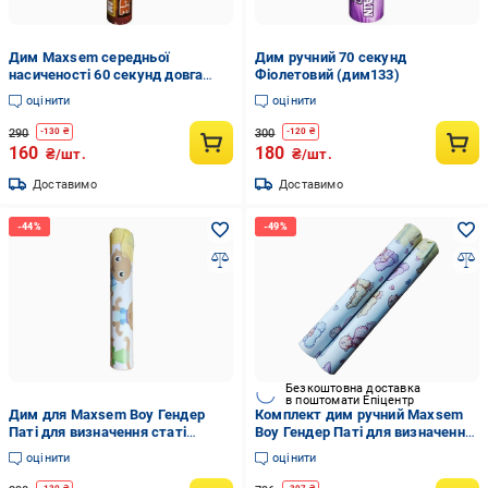
Дим Maxsem середньої
Дим ручний 70 секунд
насиченості 60 секунд довга
Фіолетовий (дим133)
рукоятка Помаранчевий
оцінити
оцінити
290
300
-
130
₴
-
120
₴
160
180
₴/шт.
₴/шт.
Доставимо
Доставимо
Безкоштовна доставка
в поштомати Епіцентр
Дим для Maxsem Boy Гендер
Комплект дим ручний Maxsem
Паті для визначення статі
Boy Гендер Паті для визначення
дитини 60 секунд Рожевий
статі дитини 60 секунд 2 шт.
оцінити
оцінити
Рожевий/Блакитний