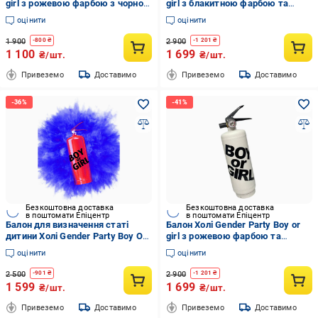
girl з рожевою фарбою з чорною
girl з блакитною фарбою та
наліпкою 2 кг Білий
чорною наліпкою 3 кг Білий
оцінити
оцінити
1 900
2 900
-
800
₴
-
1 201
₴
1 100
1 699
₴/шт.
₴/шт.
Привеземо
Доставимо
Привеземо
Доставимо
Безкоштовна доставка
Безкоштовна доставка
в поштомати Епіцентр
в поштомати Епіцентр
Балон для визначення статі
Балон Холі Gender Party Boy or
дитини Холі Gender Party Boy Or
girl з рожевою фарбою та
Girl з блакитною фарбою з
чорною наліпкою 3 кг Білий
оцінити
оцінити
наклейкою 3 кг Червоний
2 500
2 900
-
901
₴
-
1 201
₴
1 599
1 699
₴/шт.
₴/шт.
Привеземо
Доставимо
Привеземо
Доставимо