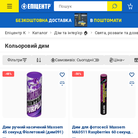
Епіцентр К
Каталог
Дім та інтер'єр 🏠
Свята, розваги та доз
Кольоровий дим
Фільтри
Самовивіз:
Сьогодні
Ціна
Дим ручний насичений Maxsem
Дим для фотосесії Maxsem
45 секунд Фіолетовий (дим091)
MA0511 Raspberries 60 секунд
Малиновий/Рожевий