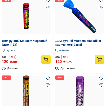
Дим ручний Maxsem Червоний
Дим ручний Maxsem звичайної
(дим1123)
насиченості Синій
оцінити
оцінити
258
258
-
138
₴
-
138
₴
120
120
₴/шт.
₴/шт.
Доставимо
Доставимо