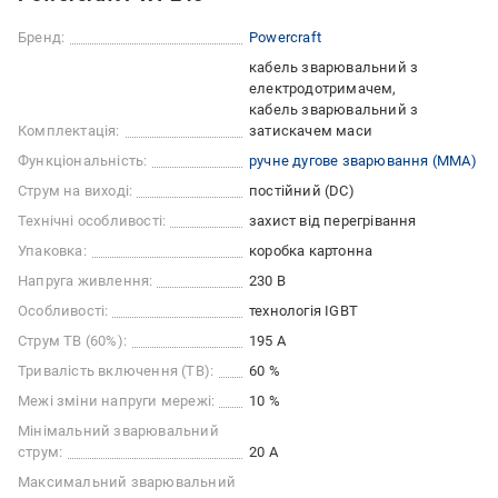
Бренд:
Powercraft
кабель зварювальний з
електродотримачем
кабель зварювальний з
Комплектація:
затискачем маси
Функціональність:
ручне дугове зварювання (ММА)
Струм на виході:
постійний (DC)
Технічні особливості:
захист від перегрівання
Упаковка:
коробка картонна
Напруга живлення:
230 В
Особливості:
технологія IGBT
Струм ТВ (60%):
195 А
Тривалість включення (ТВ):
60 %
Межі зміни напруги мережі:
10 %
Мінімальний зварювальний
струм:
20 А
Максимальний зварювальний