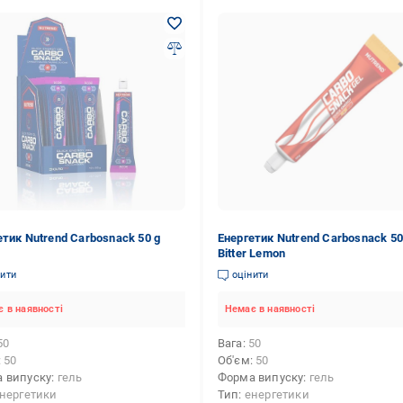
етик Nutrend Carbosnack 50 g
Енергетик Nutrend Carbosnack 50
Bitter Lemon
нити
оцінити
 в наявності
Немає в наявності
50
Вага
50
50
Об'єм
50
 випуску
гель
Форма випуску
гель
нергетики
Тип
енергетики