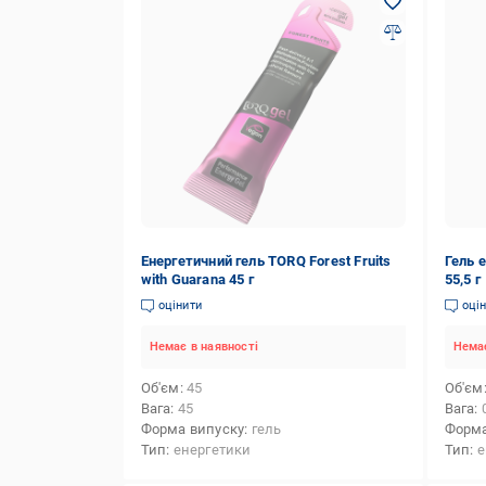
Енергетичний гель TORQ Forest Fruits
Гель 
with Guarana 45 г
55,5 г
оцінити
оці
Немає в наявності
Немає
Об'єм
45
Об'єм
Вага
45
Вага
Форма випуску
гель
Форма
Тип
енергетики
Тип
е