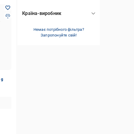
Україна
(3)
Країна-виробник
Польща
(33)
Україна
Немає потрібного фільтра?
(6)
Запропонуйте свій!
 g