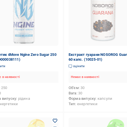
етик 4Move Ngine Zero Sugar 250
Екстракт гуарани NOSOROG Gua
0000038111)
60 капс. (10025-01)
нити
оцінити
 в наявності
Немає в наявності
250
Об'єм
30
0
Вага
30
 випуску
рідина
Форма випуску
капсули
нергетики
Тип
енергетики