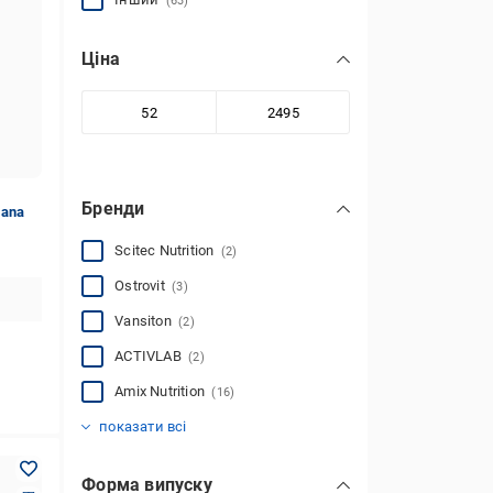
(63)
Ціна
Бренди
rana
Scitec Nutrition
(2)
Ostrovit
(3)
Vansiton
(2)
ACTIVLAB
(2)
Amix Nutrition
(16)
Kevin Levrone
MST
Myprotein
NUTREND
Nosorog Nutrition
Olimp Nutrition
Olimp Sport Nutrition
STC NUTRITION
Sport-Fenix
Trec Nutrition
Інше
(1)
(1)
(1)
(3)
(2)
(3)
(1)
(8)
(1)
(1)
(16)
показати всі
Форма випуску