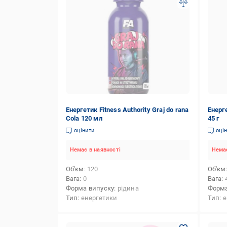
Енергетик Fitness Authority Graj do rana
Енерг
Cola 120 мл
45 г
оцінити
оці
Немає в наявності
Немає
Об'єм
120
Об'єм
Вага
0
Вага
Форма випуску
рідина
Форма
Тип
енергетики
Тип
е