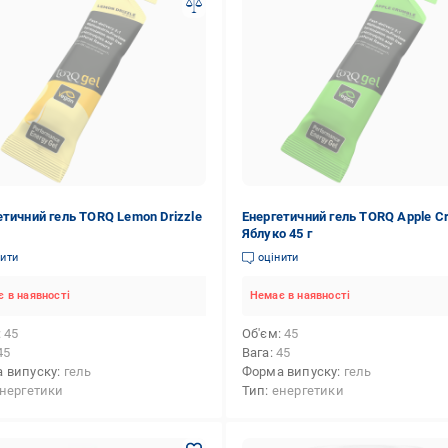
етичний гель TORQ Lemon Drizzle
Енергетичний гель TORQ Apple C
Яблуко 45 г
нити
оцінити
 в наявності
Немає в наявності
45
Об'єм
45
45
Вага
45
 випуску
гель
Форма випуску
гель
нергетики
Тип
енергетики