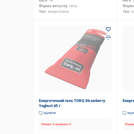
Вага
50
Вага
Форма випуску
гель
Форма
Тип
енергетики
Тип
е
Енергетичний гель TORQ Strawberry
Енерге
Yoghurt 45 г
оцінити
оці
Немає в наявності
Немає