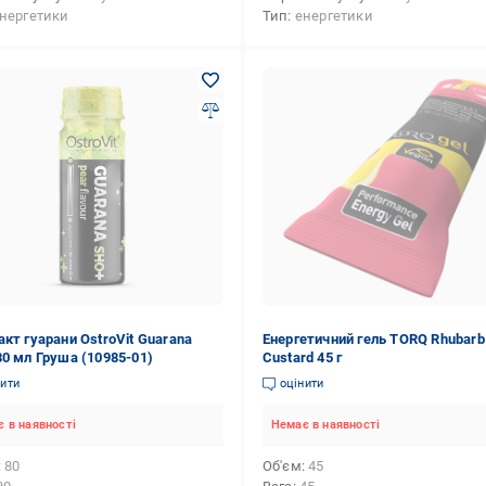
нергетики
Тип
енергетики
акт гуарани OstroVit Guarana
Енергетичний гель TORQ Rhubarb
80 мл Груша (10985-01)
Custard 45 г
нити
оцінити
 в наявності
Немає в наявності
80
Об'єм
45