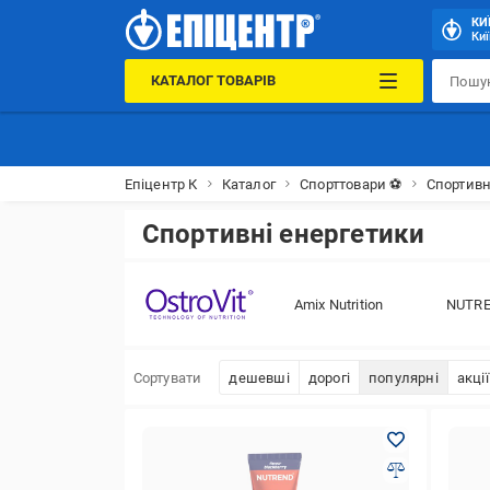
КИ
Киї
КАТАЛОГ ТОВАРІВ
Епіцентр К
Каталог
Спорттовари ⚽
Спортивн
Спортивні енергетики
Amix Nutrition
NUTR
Сортувати
дешевші
дорогі
популярні
акції