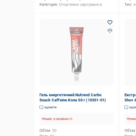
Категорія
Спортивне харчування
Тип
е
Гель енергетичний Nutrend Carbo
Екстр
Snack Caffeine Кола 50 г (10351-01)
Sho+ 
оцінити
оці
Немає в наявності
Немає
Об'єм
50
Об'єм