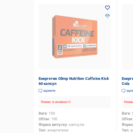
Енергетик Olimp Nutrition Caffeine Kick
Енерг
60 капсул
Cola
оцінити
оці
Немає в наявності
Немає
Вага
150
Вага
Об'єм
150
Об'єм
Форма випуску
капсули
Форма
Тип
енергетики
Тип
е