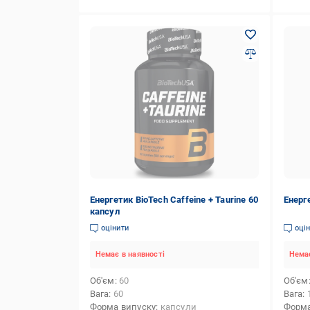
Енергетик BioTeсh Caffeine + Taurine 60
Енерг
капсул
оцінити
оці
Немає в наявності
Немає
Об'єм
60
Об'єм
Вага
60
Вага
Форма випуску
капсули
Форма