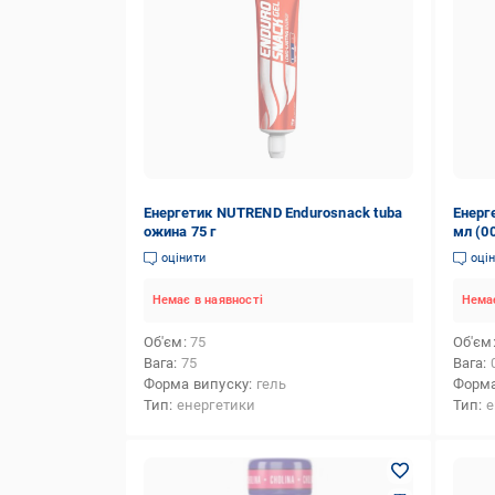
Енергетик NUTREND Endurosnack tuba
Енерг
ожина 75 г
мл (0
оцінити
оці
Немає в наявності
Немає
Об'єм
75
Об'єм
Вага
75
Вага
Форма випуску
гель
Форма
Тип
енергетики
Тип
е