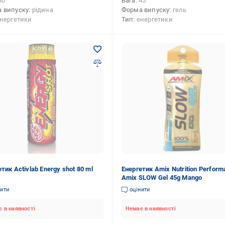
80
Вага
45
 випуску
рідина
Форма випуску
гель
нергетики
Тип
енергетики
тик Activlab Energy shot 80 ml
Енергетик Amix Nutrition Perfor
Amix SLOW Gel 45g Mango
нити
оцінити
 в наявності
Немає в наявності