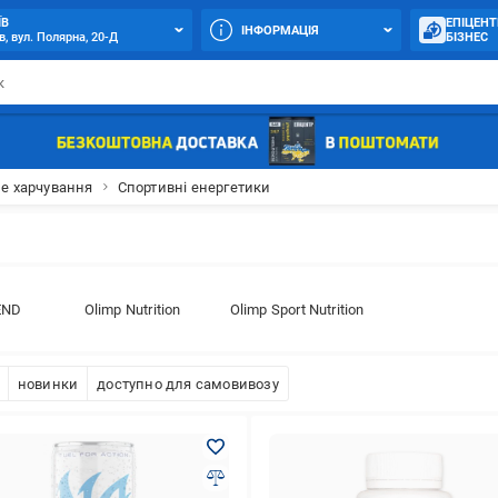
ЇВ
ЕПІЦЕНТ
ІНФОРМАЦІЯ
в, вул. Полярна, 20-Д
БІЗНЕС
е харчування
Спортивні енергетики
END
Olimp Nutrition
Olimp Sport Nutrition
новинки
доступно для самовивозу