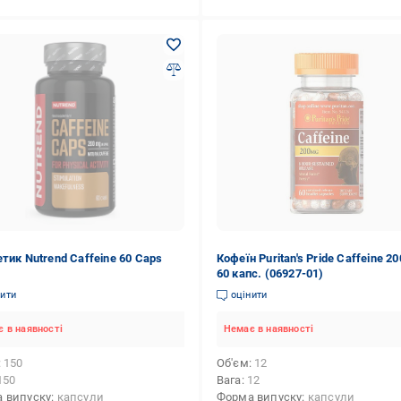
етик Nutrend Caffeine 60 Caps
Кофеїн Puritan's Pride Caffeine 20
60 капс. (06927-01)
нити
оцінити
 в наявності
Немає в наявності
150
Об'єм
12
150
Вага
12
 випуску
капсули
Форма випуску
капсули