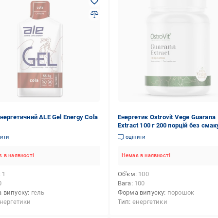
енергетичний ALE Gel Energy Cola
Енергетик Ostrovit Vege Guarana
Extract 100 г 200 порцій без смак
(000021042)
нити
оцінити
 в наявності
Немає в наявності
1
Об'єм
100
0
Вага
100
 випуску
гель
Форма випуску
порошок
нергетики
Тип
енергетики