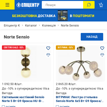
Епіцентр К
Каталог
Колекція
Norte Sensio
Norte Sensio
НАЗАД
1 092.50
₴/шт.
2 865.20
₴/шт.
До -10% з суперкредиткою Visa
До -10% з суперкредиткою Visa
Вигода
Вигода
Світильник настінний Sensio
ВІТРИНА! Люстра стельова
Norte 5 Вт G9 бронза HU-B-
Sensio Norte 6x5 Вт G9 бронза/
074478-2A
білий HU-C-074478-6
оцінити
оцінити