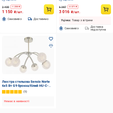
2 400
6 387
-
1 250
₴
-
3 371
₴
1 150
3 016
₴/шт.
₴/шт.
Cамовивіз
Доставимо
Уцінка:
Товар з вітрини
Доставка
Cамовивіз
недоступна
Люстра стельова Sensio Norte
6x5 Вт G9 бронза/білий HU-C-
074478-6
1
Немає в наявності