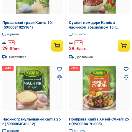
Прованські трави Kamis 10 г
Сушені помідори Kamis з
(5900084025164)
часником і базиліком 15 г
(5900084255134)
оцінити
оцінити
35
40
-
6
₴
-
11
₴
29
29
₴/шт.
₴/шт.
Доставимо
Доставимо
Часник гранульований Kamis 25
Приправа Kamis Хмелі-Сунелі 25
г (5900084040112)
г (5900084191005)
оцінити
оцінити