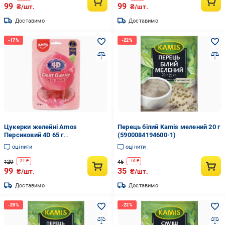
99
99
₴/шт.
₴/шт.
Доставимо
Доставимо
Цукерки желейні Amos
Перець білий Kamis мелений 20 г
Персиковий 4D 65 г
(5900084194600-1)
(6936756282442)
оцінити
оцінити
120
45
-
21
₴
-
10
₴
99
35
₴/шт.
₴/шт.
Доставимо
Доставимо