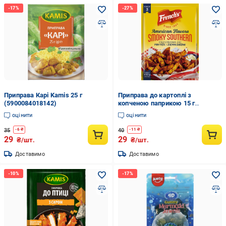
Приправа Карі Kamis 25 г
Приправа до картоплі з
(5900084018142)
копченою паприкою 15 г
(5900084279369)
оцінити
оцінити
35
40
-
6
₴
-
11
₴
29
29
₴/шт.
₴/шт.
Доставимо
Доставимо