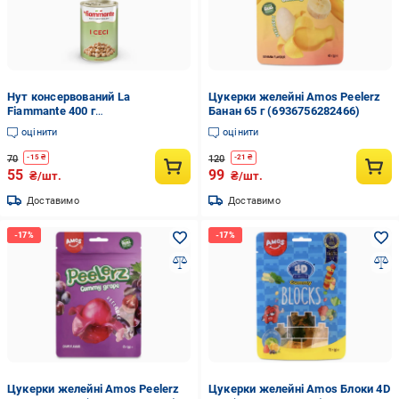
Нут консервований La
Цукерки желейні Amos Peelerz
Fiammante 400 г
Банан 65 г (6936756282466)
(8001737114055)
оцінити
оцінити
70
120
-
15
₴
-
21
₴
55
99
₴/шт.
₴/шт.
Доставимо
Доставимо
Цукерки желейні Amos Peelerz
Цукерки желейні Amos Блоки 4D