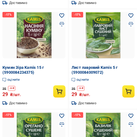
Доставимо
Доставимо
Кумин Зіра Kamis 15 г
Лист лавровий Kamis 5 г
(5900084234375)
(5900084009072)
оцінити
оцінити
35
35
-
6
₴
-
6
₴
29
29
₴/шт.
₴/шт.
Доставимо
Доставимо