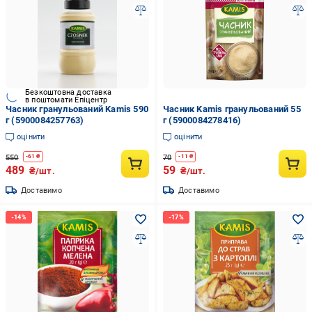
Безкоштовна доставка
в поштомати Епіцентр
Часник гранульований Kamis 590
Часник Kamis гранульований 55
г (5900084257763)
г (5900084278416)
оцінити
оцінити
550
70
-
61
₴
-
11
₴
489
59
₴/шт.
₴/шт.
Доставимо
Доставимо