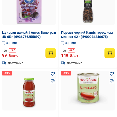
Цукерки желейні Amos Виноград
Перець чорний Kamis горошком
4D 65 г (6936756255897)
млинок 42 г (5900084246675)
оцінити
оцінити
120
190
-
21
₴
-
41
₴
99
149
₴/шт.
₴/шт.
Доставимо
Доставимо