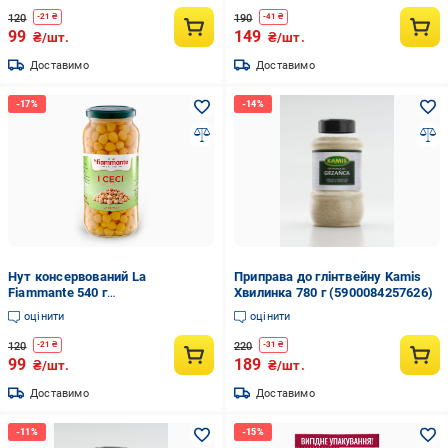
120
190
-
21
₴
-
41
₴
99
149
₴/шт.
₴/шт.
Доставимо
Доставимо
Нут консервований La
Приправа до глінтвейну Kamis
Fiammante 540 г
Хвилинка 780 г (5900084257626)
(8001737194057)
оцінити
оцінити
120
220
-
21
₴
-
31
₴
99
189
₴/шт.
₴/шт.
Доставимо
Доставимо