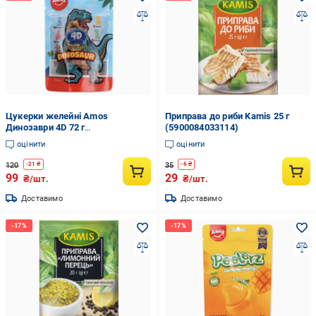
Цукерки желейні Amos
Приправа до риби Kamis 25 г
Динозаври 4D 72 г
(5900084033114)
(6936756282411)
оцінити
оцінити
120
35
-
21
₴
-
6
₴
99
29
₴/шт.
₴/шт.
Доставимо
Доставимо