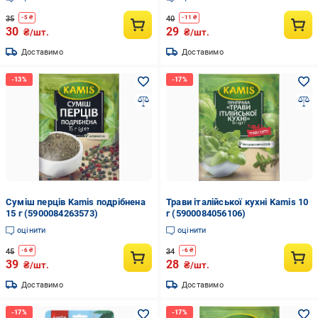
35
40
-
5
₴
-
11
₴
30
29
₴/шт.
₴/шт.
Доставимо
Доставимо
Суміш перців Kamis подрібнена
Трави італійської кухні Kamis 10
15 г (5900084263573)
г (5900084056106)
оцінити
оцінити
45
34
-
6
₴
-
6
₴
39
28
₴/шт.
₴/шт.
Доставимо
Доставимо