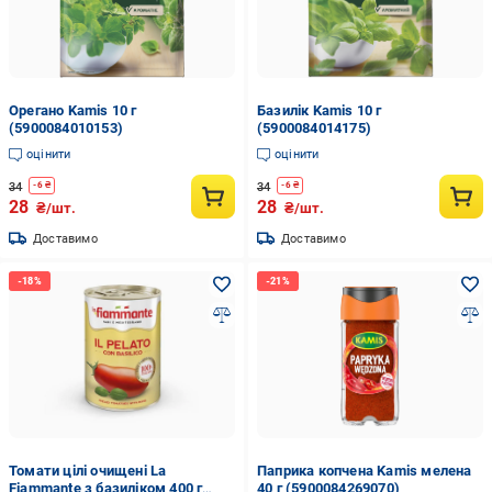
Орегано Kamis 10 г
Базилік Kamis 10 г
(5900084010153)
(5900084014175)
оцінити
оцінити
34
34
-
6
₴
-
6
₴
28
28
₴/шт.
₴/шт.
Доставимо
Доставимо
Томати цілі очищені La
Паприка копчена Kamis мелена
Fiammante з базиліком 400 г
40 г (5900084269070)