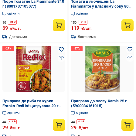
Пюре томатне La Fiammante 340
Томати цілі очищені La
г (8001737105077)
Fiammante у власному соку 800 г
(8001737101062)
оцінити
оцінити
90
150
-
21
₴
-
31
₴
69
119
₴/шт.
₴/шт.
Доставимо
Доставимо
Приправа до риби та курки
Приправа до плову Kamis 25 г
Frank's RedHot цитрусова 20 г
(5900084161015)
(5900084279307)
оцінити
оцінити
40
40
-
11
₴
-
11
₴
29
29
₴/шт.
₴/шт.