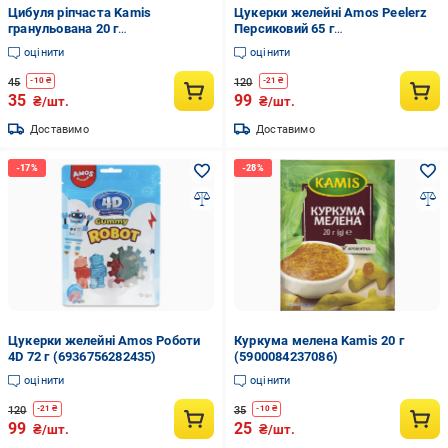
Цибуля ріпчаста Kamis
Цукерки желейні Amos Peelerz
гранульована 20 г
Персиковий 65 г
(5900084255158)
(6936756282473)
оцінити
оцінити
45
120
-
10
₴
-
21
₴
35
99
₴/шт.
₴/шт.
Доставимо
Доставимо
Цукерки желейні Amos Роботи
Куркума меленa Kamis 20 г
4D 72 г (6936756282435)
(5900084237086)
оцінити
оцінити
120
35
-
21
₴
-
10
₴
99
25
₴/шт.
₴/шт.