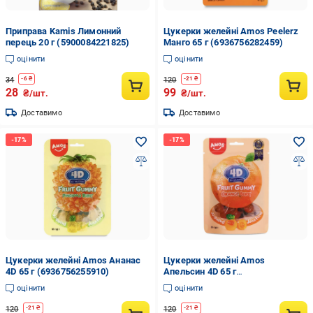
Приправа Kamis Лимонний
Цукерки желейні Amos Peelerz
перець 20 г (5900084221825)
Манго 65 г (6936756282459)
оцінити
оцінити
34
120
-
6
₴
-
21
₴
28
99
₴/шт.
₴/шт.
Доставимо
Доставимо
Цукерки желейні Amos Ананас
Цукерки желейні Amos
4D 65 г (6936756255910)
Апельсин 4D 65 г
(6936756255903)
оцінити
оцінити
120
120
-
21
₴
-
21
₴