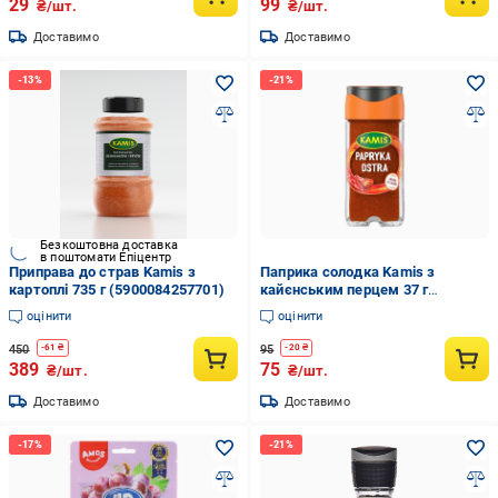
29
99
₴/шт.
₴/шт.
Доставимо
Доставимо
Безкоштовна доставка
в поштомати Епіцентр
Приправа до страв Kamis з
Паприка солодка Kamis з
картоплі 735 г (5900084257701)
кайєнським перцем 37 г
(5900084265478)
оцінити
оцінити
450
95
-
61
₴
-
20
₴
389
75
₴/шт.
₴/шт.
Доставимо
Доставимо