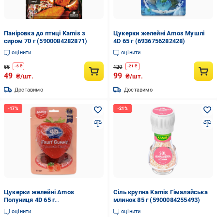
Паніровка до птиці Kamis з
Цукерки желейні Amos Мушлі
сиром 70 г (5900084282871)
4D 65 г (6936756282428)
оцінити
оцінити
55
120
-
6
₴
-
21
₴
49
99
₴/шт.
₴/шт.
Доставимо
Доставимо
Цукерки желейні Amos
Cіль крупна Kamis Гімалайська
Полуниця 4D 65 г
млинок 85 г (5900084255493)
(6936756255880)
оцінити
оцінити