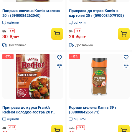
Паприка копчена Kamis мелена
Приправа до страв Kamis з
20 г (5900084262040)
картоплі 25 г (5900084079105)
оцінити
оцінити
35
34
-
5
₴
-
6
₴
30
28
₴/шт.
₴/шт.
Доставимо
Доставимо
Приправа до курки Frank's
Кориця мелена Kamis 39 г
RedHot солодко-гостра 20 г
(5900084265171)
(5900084279321)
оцінити
оцінити
40
120
-
11
₴
-
21
₴