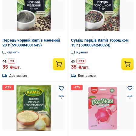
Перець чорний Kamis мелений
Суміш перців Kamis горошком
20 г (5900084001649)
15 г (5900084240024)
оцінити
оцінити
44
45
-
9
₴
-
10
₴
35
35
₴/шт.
₴/шт.
Доставимо
Доставимо