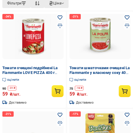
Фільтри
Ціна
Томати очищені подрібнені La
Томати шматочками очищені La
Fiammante LOVE PIZZA 400 г
Fiammante у власному соку 400 г
(8001737100225)
(8001737204053)
оцінити
оцінити
90
75
-
31
₴
-
16
₴
59
59
₴/шт.
₴/шт.
Доставимо
Доставимо