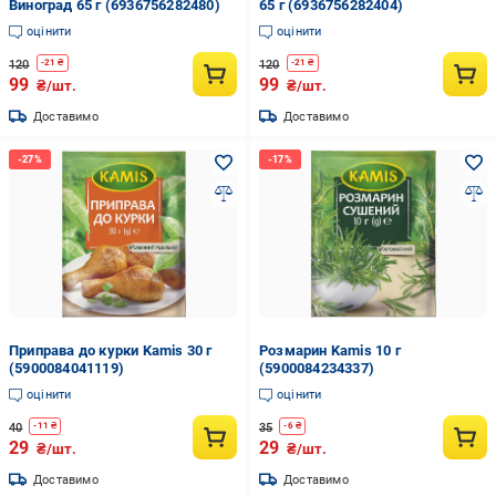
Виноград 65 г (6936756282480)
65 г (6936756282404)
оцінити
оцінити
120
120
-
21
₴
-
21
₴
99
99
₴/шт.
₴/шт.
Доставимо
Доставимо
Приправа до курки Kamis 30 г
Розмарин Kamis 10 г
(5900084041119)
(5900084234337)
оцінити
оцінити
40
35
-
11
₴
-
6
₴
29
29
₴/шт.
₴/шт.
Доставимо
Доставимо