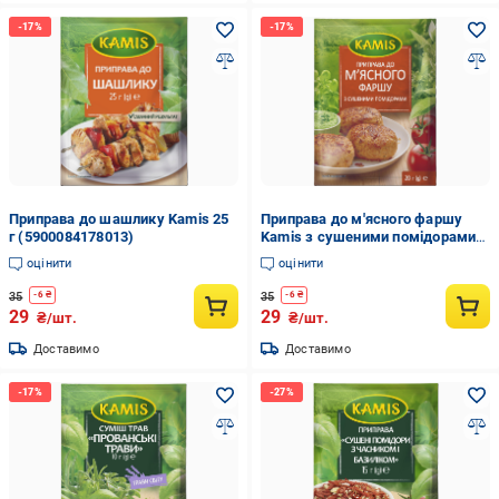
Приправа до шашлику Kamis 25
Приправа до м'ясного фаршу
г (5900084178013)
Kamis з сушеними помідорами
20 г (5900084280792)
оцінити
оцінити
35
35
-
6
₴
-
6
₴
29
29
₴/шт.
₴/шт.
Доставимо
Доставимо