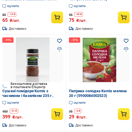
(8001737102052)
оцінити
оцінити
80
95
-
15
₴
-
20
₴
65
75
₴/шт.
₴/шт.
Доставимо
Доставимо
Безкоштовна доставка
в поштомати Епіцентр
Сушені помідори Kamis з
Паприка солодка Kamis мелена
часником і базиліком 235 г
20 г (5900084002523)
(5900084257749)
оцінити
оцінити
450
35
-
51
₴
-
6
₴
399
29
₴/шт.
₴/шт.
Доставимо
Доставимо