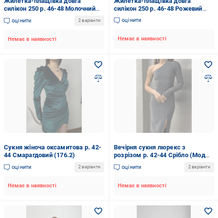
Жилетка-плащівка довга
Жилетка-плащівка довга
силікон 250 р. 46-48 Молочний
силікон 250 р. 46-48 Рожевий
(21973034)
(21973006)
оцінити
оцінити
2 варіанти
Немає в наявності
Немає в наявності
Сукня жіноча оксамитова р. 42-
Вечірня сукня люрекс з
44 Смарагдовий (176.2)
розрізом р. 42-44 Срібло (Мод
127.4)
оцінити
оцінити
2 варіанти
2 варіанти
Немає в наявності
Немає в наявності