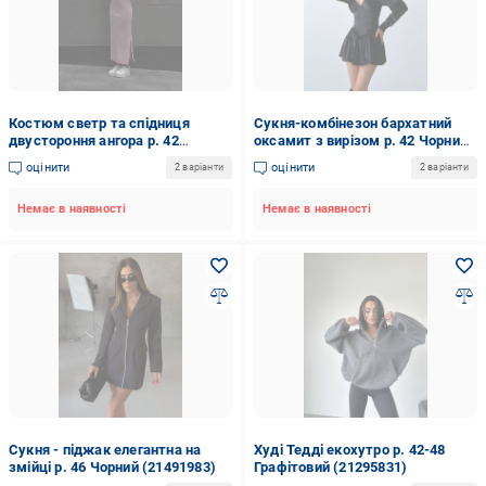
Костюм светр та спідниця
Сукня-комбінезон бархатний
двустороння ангора р. 42
оксамит з вирізом р. 42 Чорний
Рожевий (21038387)
(21491643)
оцінити
оцінити
2 варіанти
2 варіанти
Немає в наявності
Немає в наявності
Сукня - піджак елегантна на
Худі Тедді екохутро р. 42-48
змійці р. 46 Чорний (21491983)
Графітовий (21295831)