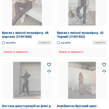
Брюки з якісної екошкіри р. 46
Брюки з якісної екошкіри р. 42
марсала (21491846)
Чорний (21491822)
оцінити
оцінити
2 варіанти
2 варіанти
Немає в наявності
Немає в наявності
Костюм двосторонній на флісі р.
Комбінезон брючний креп-