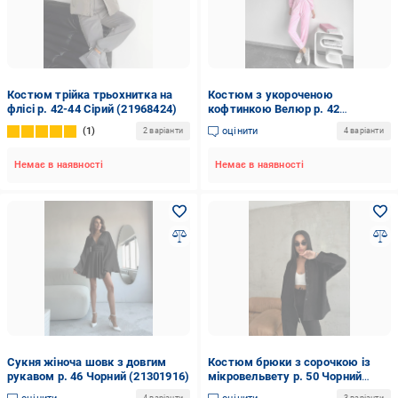
Костюм трійка трьохнитка на
Костюм з укороченою
флісі р. 42-44 Сірий (21968424)
кофтинкою Велюр р. 42
Рожевий (21035188)
1
оцінити
2 варіанти
4 варіанти
Немає в наявності
Немає в наявності
Сукня жіноча шовк з довгим
Костюм брюки з сорочкою із
рукавом р. 46 Чорний (21301916)
мікровельвету р. 50 Чорний
(082.5)