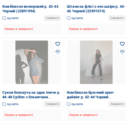
Комбінезон велюровий р. 42-44
Штани на флісі з еко шкіри р. 44-
Чорний (22891094)
46 Чорний (22891074)
оцінити
оцінити
2 варіанти
2 варіанти
Немає в наявності
Немає в наявності
Сукня блискуча на одне плече р.
Комбінезон брючний креп-
46-48 Срібло з блакитним
дайвінг р. 42-44 Чорний
(205.1)
(Мод.738)
оцінити
оцінити
2 варіанти
2 варіанти
Немає в наявності
Немає в наявності