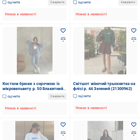
оцінити
оцінити
2 варіанти
4 варіанти
Немає в наявності
Немає в наявності
Костюм брюки з сорочкою із
Cвітшот жіночий трьохнитка на
мікровельвету р. 50 Блакитний
флісі р. 44 Зелений (21300962)
(082.12)
оцінити
оцінити
3 варіанти
Немає в наявності
Немає в наявності