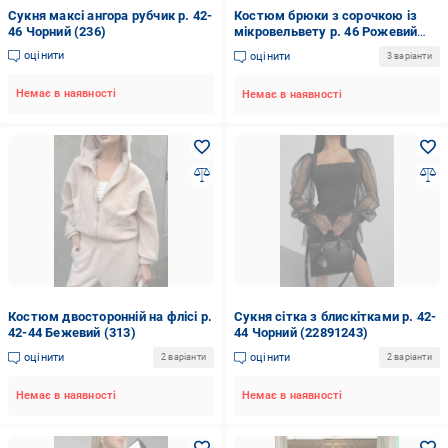
Сукня максі ангора рубчик р. 42-
Костюм брюки з сорочкою із
46 Чорний (236)
мікровельвету р. 46 Рожевий
(082.8)
оцінити
оцінити
3 варіанти
Немає в наявності
Немає в наявності
Костюм двосторонній на флісі р.
Сукня сітка з блискітками р. 42-
42-44 Бежевий (313)
44 Чорний (22891243)
оцінити
оцінити
2 варіанти
2 варіанти
Немає в наявності
Немає в наявності