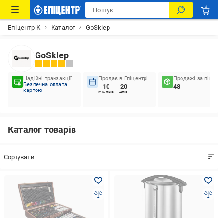
Епіцентр К
Каталог
GoSklep
GoSklep
Надійні транзакції
Продає в Епіцентрі
Продажі за пів р
Безпечна оплата
10
20
48
картою
місяців
днів
Каталог товарів
Сортувати