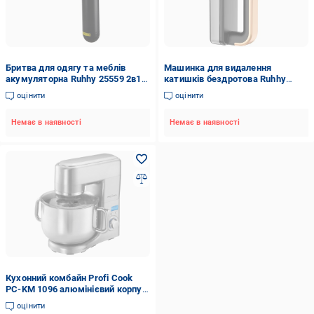
Бритва для одягу та меблів
Машинка для видалення
акумуляторна Ruhhy 25559 2в1 з
катишків бездротова Ruhhy
електрощіткою 4 леза 3
26642 LED 3 швидкості РК-
оцінити
оцінити
швидкості USB-C (25559)
дисплей USB Type-C
Немає в наявності
Немає в наявності
Кухонний комбайн Profi Cook
PC-KM 1096 алюмінієвий корпус
1500 Вт 10 л (1096)
оцінити