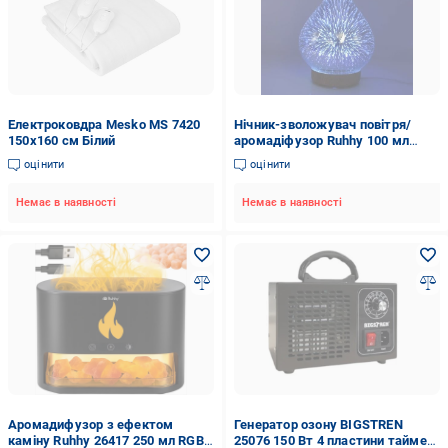
Електроковдра Mesko MS 7420
Нічник-зволожувач повітря/
150х160 см Білий
аромадіфузор Ruhhy 100 мл
(22356)
оцінити
оцінити
Немає в наявності
Немає в наявності
Аромадифузор з ефектом
Генератор озону BIGSTREN
каміну Ruhhy 26417 250 мл RGB
25076 150 Вт 4 пластини таймер