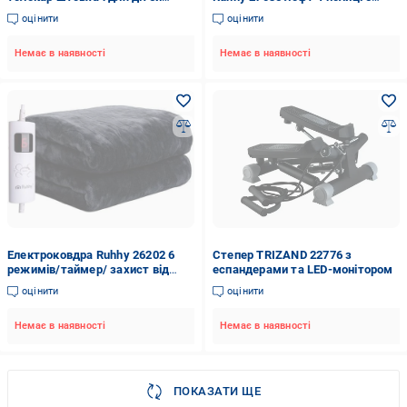
Kruzzel (22606)
гачків (27035)
оцінити
оцінити
Немає в наявності
Немає в наявності
Електроковдра Ruhhy 26202 6
Степер TRIZAND 22776 з
режимів/таймер/ захист від
еспандерами та LED-монітором
перегріву 180х130 см Чорний
оцінити
оцінити
(26202)
Немає в наявності
Немає в наявності
ПОКАЗАТИ ЩЕ