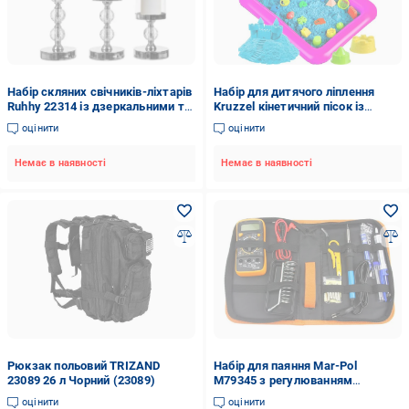
Набір скляних свічників-ліхтарів
Набір для дитячого ліплення
Ruhhy 22314 із дзеркальними та
Kruzzel кінетичний пісок із
кришталевими елементами 3
пісочницею та аксесуарами
оцінити
оцінити
шт. Сріблястий
(22712)
Немає в наявності
Немає в наявності
Рюкзак польовий TRIZAND
Набір для паяння Mar-Pol
23089 26 л Чорний (23089)
M79345 з регулюванням
температури/мультиметром та
оцінити
оцінити