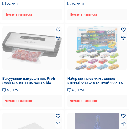
першої допомоги великий
браслетів як Pandora (20315)
оцінити
оцінити
комплект аксесуарів (25115)
Немає в наявності
Немає в наявності
Вакуумний пакувальник Profi
Набір металевих машинок
Cook PC-VK 1146 Sous Vide
Kruzzel 20352 масштаб 1:64 16
(1146)
шт. (20352)
оцінити
оцінити
Немає в наявності
Немає в наявності