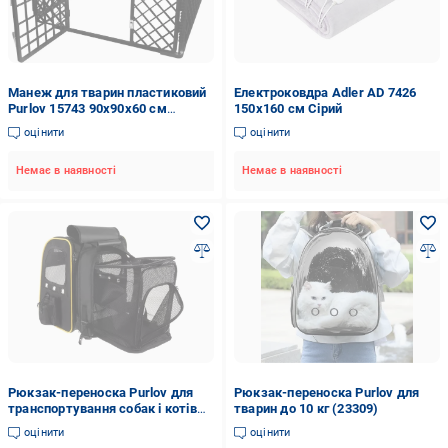
Манеж для тварин пластиковий
Електроковдра Adler AD 7426
Purlov 15743 90x90x60 см
150х160 см Сірий
Чорний (15743)
оцінити
оцінити
Немає в наявності
Немає в наявності
Рюкзак-переноска Purlov для
Рюкзак-переноска Purlov для
транспортування собак і котів
тварин до 10 кг (23309)
до 7 кг 41х35х62 см (23185)
оцінити
оцінити