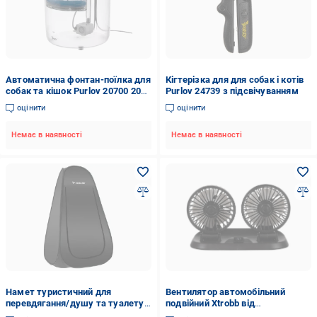
Автоматична фонтан-поїлка для
Кігтерізка для для собак і котів
собак та кішок Purlov 20700 2000
Purlov 24739 з підсвічуванням
мл
оцінити
оцінити
Немає в наявності
Немає в наявності
Намет туристичний для
Вентилятор автомобільний
перевдягання/душу та туалету
подвійний Xtrobb від
TRIZAND 23492 Чорний
прикурювача 12-24V Чорний