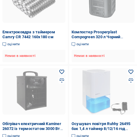
Електроковдра з таймером
Компостер Prosperplast
Camry CR 7442 160х180 см
Compogreen 320 л Чорний
(IKL320C-S411)
оцінити
оцінити
Немає в наявності
Немає в наявності
Обігрівач електричний Kaminer
Осушувач повітря Ruhhy 26495
26072 із термостатом 3000 Вт
бак 1,4 л таймер 8/12/16 год
IPX4 (26072)
LED-підсвітка 36 Вт Білий
оцінити
оцінити