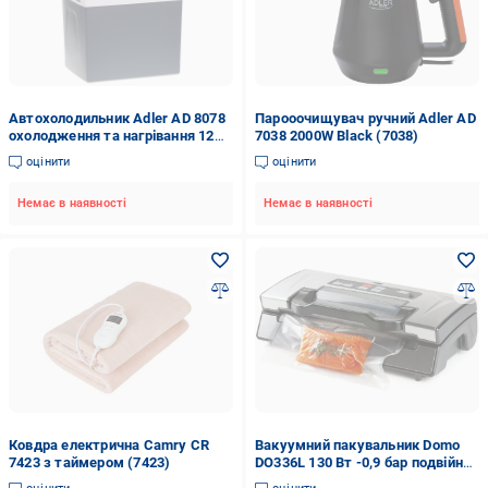
Автохолодильник Adler AD 8078
Парооочищувач ручний Adler AD
охолодження та нагрівання 12
7038 2000W Black (7038)
В/220 В 30 л 43х39х29 см Сірий
оцінити
оцінити
Немає в наявності
Немає в наявності
Ковдра електрична Camry CR
Вакуумний пакувальник Domo
7423 з таймером (7423)
DO336L 130 Вт -0,9 бар подвійний
шов з ножем та відсіком для