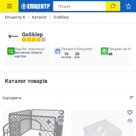
Епіцентр К
Каталог
GoSklep
GoSklep
Надійні транзакції
Продає в Епіцентрі
Продажі за пів р
Безпечна оплата
10
20
48
картою
місяців
днів
Каталог товарів
Сортувати