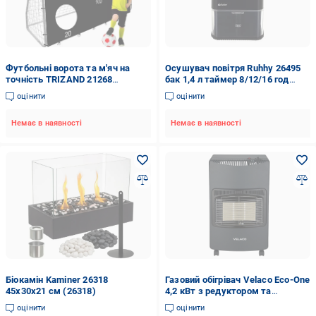
Футбольні ворота та м'яч на
Осушувач повітря Ruhhy 26495
точність TRIZAND 21268
бак 1,4 л таймер 8/12/16 год
170х240х85 см
LED-підсвітка 36 Вт Чорний
оцінити
оцінити
Немає в наявності
Немає в наявності
Біокамін Kaminer 26318
Газовий обігрівач Velaco Eco-One
45х30х21 см (26318)
4,2 кВт з редуктором та
шлангом (0000)
оцінити
оцінити