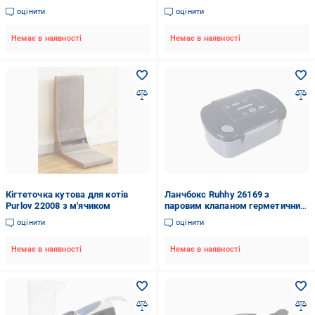
підсвітка таймер 1/3/6 год
60 хв
оцінити
оцінити
автовимкнення Чорний
Немає в наявності
Немає в наявності
Кігтеточка кутова для котів
Ланчбокс Ruhhy 26169 з
Purlov 22008 з м'ячиком
паровим клапаном герметичний
BPA Free 800 мл Сірий
оцінити
оцінити
Немає в наявності
Немає в наявності