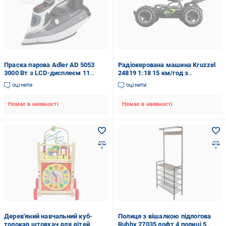
Праска парова Adler AD 5053
Радіокерована машина Kruzzel
3000 Вт з LCD-дисплеєм 11
24819 1:18 15 км/год з
режимів паровий удар 240 г/хв
амортизаторами 2 акумулятори
оцінити
оцінити
дальність до 40 м (24819)
Немає в наявності
Немає в наявності
Дерев'яний навчальний куб-
Полиця з вішалкою підлогова
толокар штовхач для дітей
Ruhhy 27035 лофт 4 полиці 5