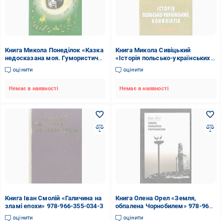
Книга Микола Понеділок «Казка
Книга Микола Сивіцький
недосказана моя. Гумористичні
«Історія польсько-українських
образки та новели. Том 2» 966-
конфліктів. Том 3» 966-7601-62-
оцінити
оцінити
7018-73-3
5
Немає в наявності
Немає в наявності
Книга Іван Смолій «Галичина на
Книга Олена Орел «Земля,
зламі епохи» 978-966-355-034-3
обпалена Чорнобилем» 978-966-
355-011-4
оцінити
оцінити