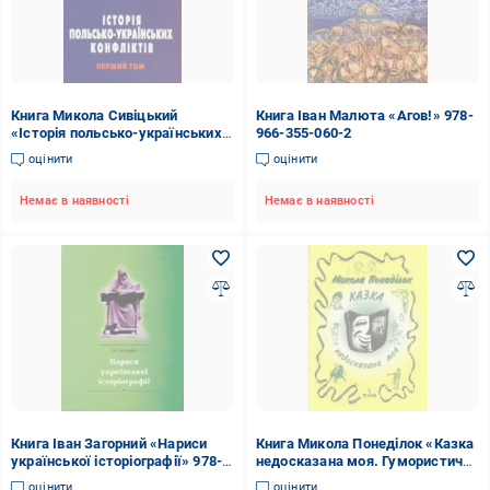
Книга Микола Сивіцький
Книга Іван Малюта «Агов!» 978-
«Історія польсько-українських
966-355-060-2
конфліктів. Том 1» 966-7601-49-
оцінити
оцінити
8
Немає в наявності
Немає в наявності
Книга Іван Загорний «Нариси
Книга Микола Понеділок «Казка
української історіографії» 978-
недосказана моя. Гумористичні
966-355-053-4
образки та новели. Том 1» 966-
оцінити
оцінити