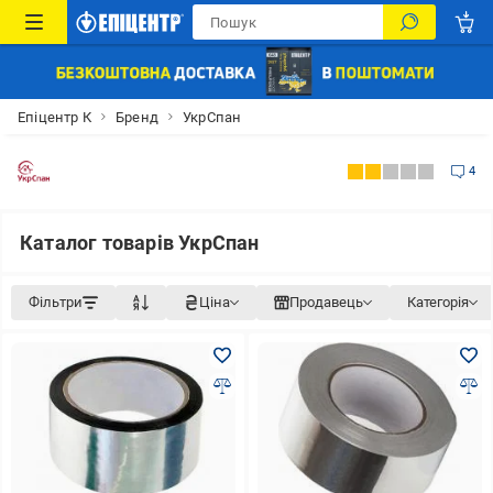
Епіцентр К
Бренд
УкрСпан
4
Каталог товарів УкрСпан
Фільтри
Ціна
Продавець
Категорія