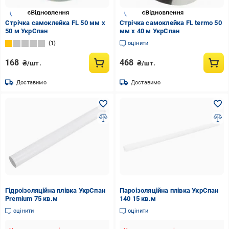
Стрічка самоклейка FL 50 мм х
Стрічка самоклейка FL termo 50
50 м УкрСпан
мм х 40 м УкрСпан
1
оцінити
168
468
₴/шт.
₴/шт.
Доставимо
Доставимо
Гідроізоляційна плівка УкрСпан
Пароізоляційна плівка УкрСпан
Premium 75 кв.м
140 15 кв.м
оцінити
оцінити