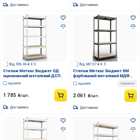
Доставимо
Доставимо
Від 595.06 ₴ X 3
Від 687.07 ₴ X 3
Стелаж Меткас Бюджет ОД
Стелаж Меткас Бюджет КМ
оцинкований металевий ДСП
фарбований металевий МДФ
175 кг/полиця 5 полиць
175 кг/полиця 4 полиці
оцінити
оцінити
2 варіанти
1800х600х300 мм (3DPanda-
1600х900х300 мм (3DPanda-
B180160603051)
BC160150903042A)
1 785
2 061
₴/шт.
₴/шт.
Доставимо
Доставимо