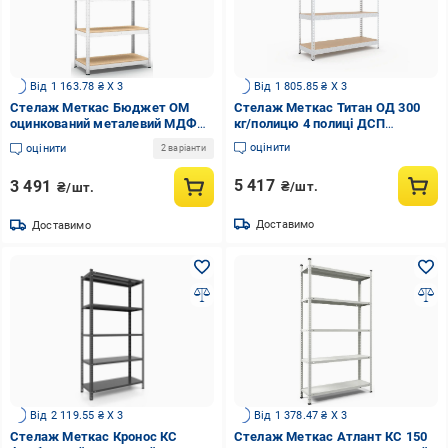
Від 1 163.78 ₴ X 3
Від 1 805.85 ₴ X 3
Стелаж Меткас Бюджет ОМ
Стелаж Меткас Титан ОД 300
оцинкований металевий МДФ
кг/полицю 4 полиці ДСП
150 кг/полиця 5 полиць
оцинкований металевий
оцінити
оцінити
2 варіанти
1800х1100х500 мм (3DPanda-
1800x1400x600 мм (2413335604)
B180161105052)
5 417
3 491
₴/шт.
₴/шт.
Доставимо
Доставимо
Від 2 119.55 ₴ X 3
Від 1 378.47 ₴ X 3
Стелаж Меткас Кронос КС
Стелаж Меткас Атлант КС 150