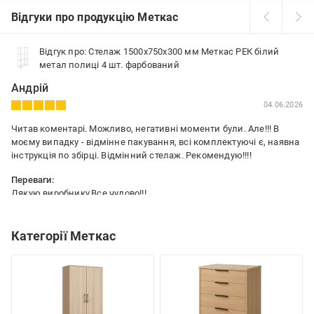
Відгуки про продукцію Меткас
Відгук про: Стелаж 1500x750x300 мм Меткас РЕК білий
метал полиці 4 шт. фарбований
Андрій
04.06.2026
Читав коментарі. Можливо, негативні моменти були. Але!!! В
моєму випадку - відмінне пакування, всі комплектуючі є, наявна
інструкція по збірці. Відмінний стелаж. Рекомендую!!!!
Переваги:
Дякую виробнику.Все чудово!!!
Недоліки:
Немає
Категорії Меткас