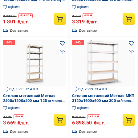
МДФ (БМ-4)
МДФ (БМ-14)
оцінити
оцінити
2 032.50
3 773
-
231.50
₴
-
454
₴
1 801
3 319
₴/шт.
₴/шт.
Доставимо
Доставимо
Від 1 223.12 ₴ X 3
Від 2 299.73 ₴ X 3
Стелаж металевий Меткас
Стелаж металевий Меткас МКП
2400x1200x400 мм 125 кг/полку
3120x1600x600 мм 300 кг/полку
МДФ (БМ-19)
(МКП-35)
оцінити
оцінити
4 635
8 212.50
-
966
₴
-
1 314
₴
3 669
6 898.50
₴/шт.
₴/шт.
Доставимо
Доставимо