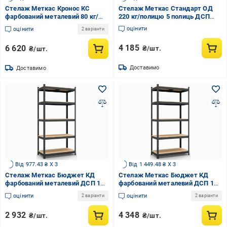
Стелаж Меткас Кронос КС
Стелаж Меткас Стандарт ОД
фарбований металевий 80 кг/
220 кг/полицю 5 полиць ДСП
полиця 6 полиць 2200х1000х600
оцинкований металевий
оцінити
оцінити
2 варіанти
мм (3DPanda-
2400x1200x500 мм (3DPanda-
KRC220111006064A)
S240201205051)
4 185
6 620
₴/шт.
₴/шт.
Доставимо
Доставимо
Від 977.43 ₴ X 3
Від 1 449.48 ₴ X 3
Стелаж Меткас Бюджет КД
Стелаж Меткас Бюджет КД
фарбований металевий ДСП 150
фарбований металевий ДСП 150
кг/полиця 5 полиць
кг/полиця 5 полиць
оцінити
оцінити
2 варіанти
2 варіанти
1800х1100х300 мм (3DPanda-
1800х1100х600 мм (3DPanda-
BC180151103051A)
BC180151106051A)
2 932
4 348
₴/шт.
₴/шт.