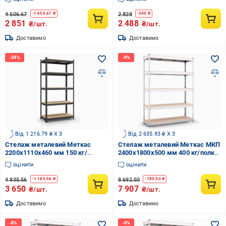
(БМЧ-8)
(БМЧ-5)
4 506.67
2 828
-
1 655.67
₴
-
340
₴
2 851
2 488
₴/шт.
₴/шт.
Доставимо
Доставимо
Від 1 216.79 ₴ X 3
Від 2 635.93 ₴ X 3
Стелаж металевий Меткас
Стелаж металевий Меткас МКП
2200x1110x460 мм 150 кг/
2400x1800x500 мм 400 кг/полку
полицю МДФ фарбований
(МКП1-30)
оцінити
оцінити
Чорний (БМЧ-16)
4 835.56
8 692.50
-
1 185.56
₴
-
785.50
₴
3 650
7 907
₴/шт.
₴/шт.
Доставимо
Доставимо