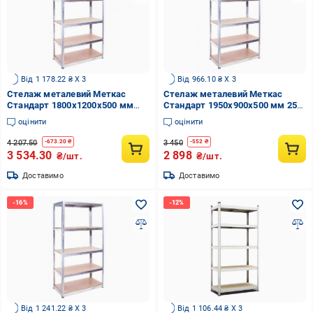
Від 1 178.22 ₴ X 3
Від 966.10 ₴ X 3
Стелаж металевий Меткас
Стелаж металевий Меткас
Стандарт 1800x1200x500 мм
Стандарт 1950x900x500 мм 250
250 кг/полку ДСП/МДФ (СТ-8)
кг/полку ДСП/МДФ (СТ-11)
оцінити
оцінити
4 207.50
3 450
-
673.20
₴
-
552
₴
3 534.30
2 898
₴/шт.
₴/шт.
Доставимо
Доставимо
Від 1 241.22 ₴ X 3
Від 1 106.44 ₴ X 3