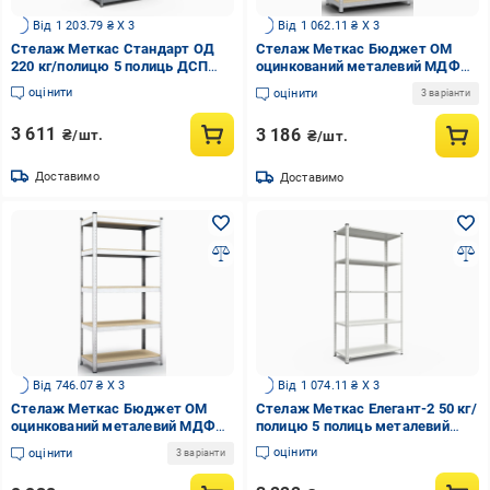
Від 1 203.79 ₴ X 3
Від 1 062.11 ₴ X 3
Стелаж Меткас Стандарт ОД
Стелаж Меткас Бюджет ОМ
220 кг/полицю 5 полиць ДСП
оцинкований металевий МДФ
оцинкований металевий
150 кг/полиця 5 полиць
оцінити
оцінити
3 варіанти
2400x1000x500 мм (3DPanda-
2000х1000х500 мм (3DPanda-
S240201005051)
B200161005052)
3 611
3 186
₴/шт.
₴/шт.
Доставимо
Доставимо
Від 746.07 ₴ X 3
Від 1 074.11 ₴ X 3
Стелаж Меткас Бюджет ОМ
Стелаж Меткас Елегант-2 50 кг/
оцинкований металевий МДФ
полицю 5 полиць металевий
175 кг/полиця 5 полиць
1840x950x440 мм (3DPanda-
оцінити
оцінити
3 варіанти
1800х900х300 мм (3DPanda-
EL184110954454W)
B180120903052)