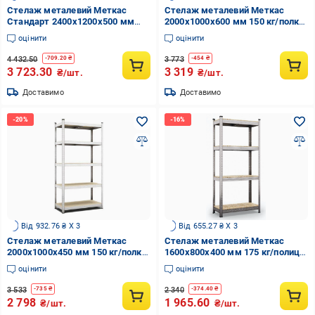
Стелаж металевий Меткас
Стелаж металевий Меткас
Стандарт 2400x1200x500 мм
2000x1000x600 мм 150 кг/полку
250 кг/полку ДСП/МДФ (СТ-27)
ДСП (БД-14)
оцінити
оцінити
4 432.50
3 773
-
709.20
₴
-
454
₴
3 723.30
3 319
₴/шт.
₴/шт.
Доставимо
Доставимо
Від 932.76 ₴ X 3
Від 655.27 ₴ X 3
Стелаж металевий Меткас
Стелаж металевий Меткас
2000x1000x450 мм 150 кг/полку
1600x800x400 мм 175 кг/полицю
ДСП (БД-12)
ДСП (БД-2)
оцінити
оцінити
3 533
2 340
-
735
₴
-
374.40
₴
2 798
1 965.60
₴/шт.
₴/шт.