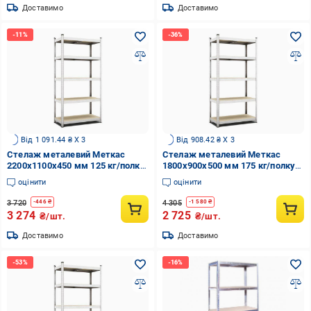
Доставимо
Доставимо
Від 1 091.44 ₴ X 3
Від 908.42 ₴ X 3
Стелаж металевий Меткас
Стелаж металевий Меткас
2200x1100x450 мм 125 кг/полку
1800x900x500 мм 175 кг/полку
ДСП 50 мм (БД-16)
ДСП (БД-9)
оцінити
оцінити
3 720
4 305
-
446
₴
-
1 580
₴
3 274
2 725
₴/шт.
₴/шт.
Доставимо
Доставимо