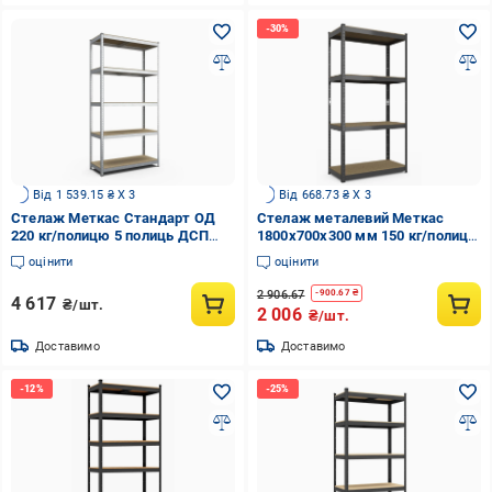
Від 1 539.15 ₴ X 3
Від 668.73 ₴ X 3
Стелаж Меткас Стандарт ОД
Стелаж металевий Меткас
220 кг/полицю 5 полиць ДСП
1800x700x300 мм 150 кг/полицю
оцинкований металевий
МДФ фарбований Чорний
оцінити
оцінити
2400x1200x600 мм (3DPanda-
(БМЧ-3)
S240201206051)
2 906.67
-
900.67
₴
4 617
₴/шт.
2 006
₴/шт.
Доставимо
Доставимо