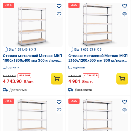
Від 1 581.46 ₴ X 3
Від 1 633.83 ₴ X 3
Стелаж металевий Меткас МКП
Стелаж металевий Меткас МКП
1800x1800x400 мм 300 кг/полку
2160x1200x500 мм 300 кг/полку
(МКП-13)
(МКП-18)
оцінити
оцінити
5 647.50
6 697.50
-
903.60
₴
-
1 796.50
₴
4 743.90
4 901
₴/шт.
₴/шт.
Доставимо
Доставимо