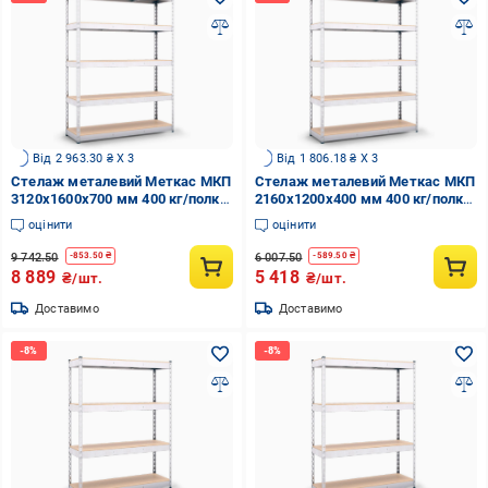
Від 2 963.30 ₴ X 3
Від 1 806.18 ₴ X 3
Стелаж металевий Меткас МКП
Стелаж металевий Меткас МКП
3120x1600x700 мм 400 кг/полку
2160x1200x400 мм 400 кг/полку
(МКП1-36)
(МКП1-17)
оцінити
оцінити
9 742.50
6 007.50
-
853.50
₴
-
589.50
₴
8 889
5 418
₴/шт.
₴/шт.
Доставимо
Доставимо