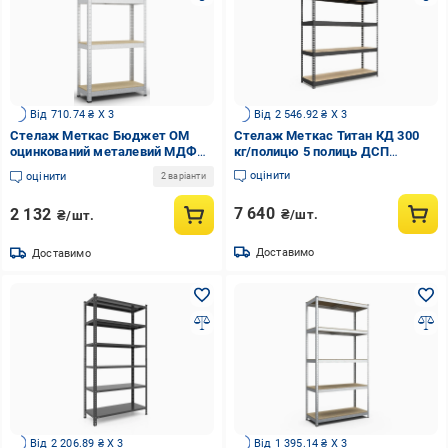
Від 710.74 ₴ X 3
Від 2 546.92 ₴ X 3
Стелаж Меткас Бюджет ОМ
Стелаж Меткас Титан КД 300
оцинкований металевий МДФ
кг/полицю 5 полиць ДСП
175 кг/полиця 4 полиці
металевий 2160x1400x600 мм
оцінити
оцінити
2 варіанти
1600х900х400 мм (3DPanda-
(3DPanda-TC216231406051A)
B160120904042)
7 640
2 132
₴/шт.
₴/шт.
Доставимо
Доставимо
Від 2 206.89 ₴ X 3
Від 1 395.14 ₴ X 3