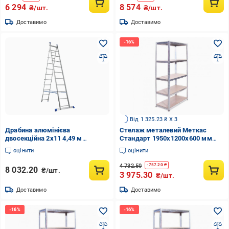
6 294
8 574
₴/шт.
₴/шт.
Доставимо
Доставимо
Від 1 325.23 ₴ X 3
Драбина алюмінієва
Стелаж металевий Меткас
двосекційна 2х11 4,49 м
Стандарт 1950x1200x600 мм
(15123650)
250 кг/полку ДСП/МДФ (СТ-18)
оцінити
оцінити
4 732.50
-
757.20
₴
8 032.20
₴/шт.
3 975.30
₴/шт.
Доставимо
Доставимо