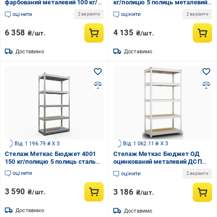
фарбований металевий 100 кг/
кг/полицю 5 полиць металевий
полиця 5 полиць 1800х1200х600
2000x900x300 мм (2423198920)
оцінити
оцінити
2 варіанти
2 варіанти
мм (3DPanda-
KRC180111206054A)
6 358
4 135
₴/шт.
₴/шт.
Доставимо
Доставимо
Від 1 196.79 ₴ X 3
Від 1 062.11 ₴ X 3
Стелаж Меткас Бюджет 4001
Стелаж Меткас Бюджет ОД
150 кг/полицю 5 полиць сталь
оцинкований металевий ДСП
оцинкований металевий
150 кг/полиця 5 полиць
оцінити
оцінити
2 варіанти
1800x900x450 мм (2423198908)
2000х1000х500 мм (3DPanda-
B200161005051)
3 590
3 186
₴/шт.
₴/шт.
Доставимо
Доставимо