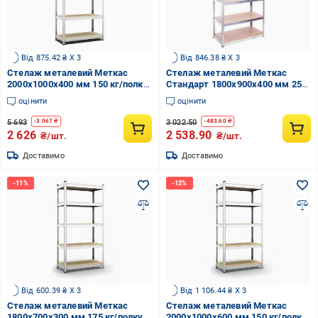
Від 875.42 ₴ X 3
Від 846.38 ₴ X 3
Стелаж металевий Меткас
Стелаж металевий Меткас
2000x1000x400 мм 150 кг/полку
Стандарт 1800x900x400 мм 250
ДСП (БД-11)
кг/полку ДСП/МДФ (СТ-1)
оцінити
оцінити
5 693
3 022.50
-
3 067
₴
-
483.60
₴
2 626
2 538.90
₴/шт.
₴/шт.
Доставимо
Доставимо
Від 600.39 ₴ X 3
Від 1 106.44 ₴ X 3
Стелаж металевий Меткас
Стелаж металевий Меткас
1800x700x300 мм 175 кг/полку
2000x1000x600 мм 150 кг/полку