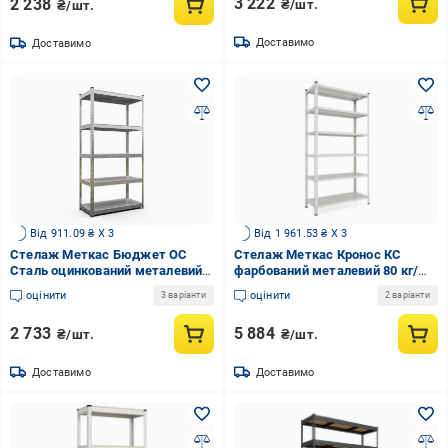
3 222
2 238
₴/шт.
₴/шт.
Доставимо
Доставимо
Від 911.09 ₴ X 3
Від 1 961.53 ₴ X 3
Стелаж Меткас Бюджет ОС
Стелаж Меткас Кронос КС
Сталь оцинкований металевий
фарбований металевий 80 кг/
150 кг/полиця 5 полиць
полиця 6 полиць 2200х1000х500
оцінити
оцінити
3 варіанти
2 варіанти
1800х900х300 мм (3DPanda-
мм (3DPanda-
B180120903054)
KRC220111005064W)
2 733
5 884
₴/шт.
₴/шт.
Доставимо
Доставимо