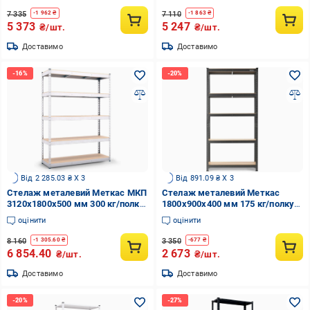
7 335
7 110
-
1 962
₴
-
1 863
₴
5 373
5 247
₴/шт.
₴/шт.
Доставимо
Доставимо
Від 2 285.03 ₴ X 3
Від 891.09 ₴ X 3
Стелаж металевий Меткас МКП
Стелаж металевий Меткас
3120x1800x500 мм 300 кг/полку
1800x900x400 мм 175 кг/полку
(МКП-37)
МДФ Чорний (БДК-7/1)
оцінити
оцінити
8 160
3 350
-
1 305.60
₴
-
677
₴
6 854.40
2 673
₴/шт.
₴/шт.
Доставимо
Доставимо