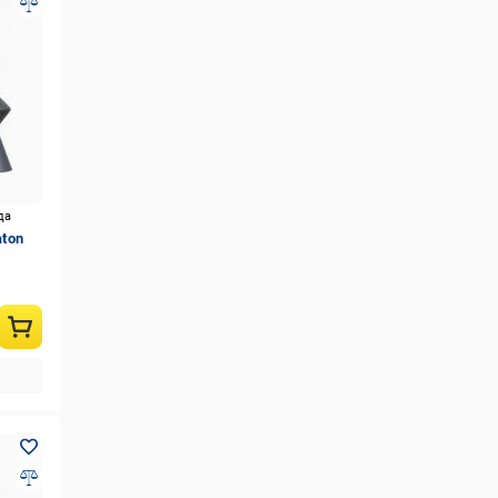
да
aton