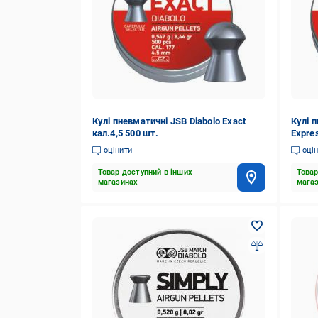
Кулі пневматичні JSB Diabolo Exact
Кулі п
кал.4,5 500 шт.
Expres
оцінити
оці
Товар доступний в інших
Товар
магазинах
мага