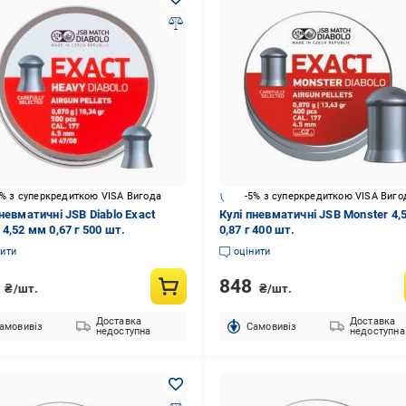
5% з суперкредиткою VISA Вигода
-5% з суперкредиткою VISA Виго
невматичні JSB Diablo Exact
Кулі пневматичні JSB Monster 4,
4,52 мм 0,67 г 500 шт.
0,87 г 400 шт.
нити
оцінити
8
848
₴/шт.
₴/шт.
Доставка
Доставка
амовивіз
Cамовивіз
недоступна
недоступна