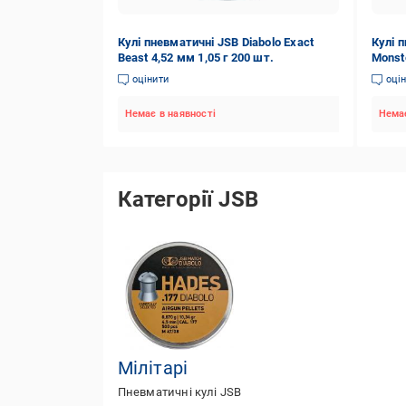
Кулі пневматичні JSB Diabolo Exact
Кулі п
Beast 4,52 мм 1,05 г 200 шт.
Monste
оцінити
оці
Немає в наявності
Немає
Категорії JSB
Мілітарі
Пневматичні кулі JSB