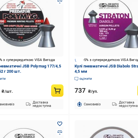
5% з суперкредиткою VISA Вигода
-5% з суперкредиткою VISA Виго
пневматичні JSB Polymag 177/4,5
Кулі пневматичні JSB Diabolo Str
2 г 200 шт.
4,5 мм
нити
оцінити
5
737
₴/шт.
₴/уп.
Доставка
Доставка
амовивіз
Cамовивіз
недоступна
недоступна