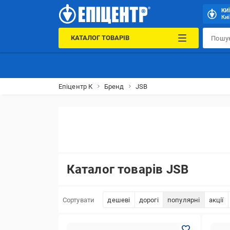
КИ
Киї
КАТАЛОГ ТОВАРІВ
Епіцентр К
Бренд
JSB
Каталог товарів JSB
Сортувати
дешеві
дорогі
популярні
акції