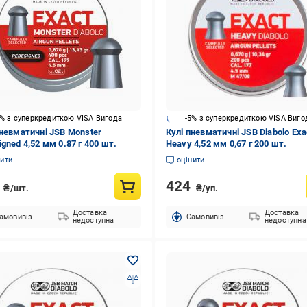
5% з суперкредиткою VISA Вигода
-5% з суперкредиткою VISA Виго
пневматичні JSB Monster
Кулі пневматичні JSB Diabolo Exa
gned 4,52 мм 0.87 г 400 шт.
Heavy 4,52 мм 0,67 г 200 шт.
нити
оцінити
8
424
₴/шт.
₴/уп.
Доставка
Доставка
амовивіз
Cамовивіз
недоступна
недоступна