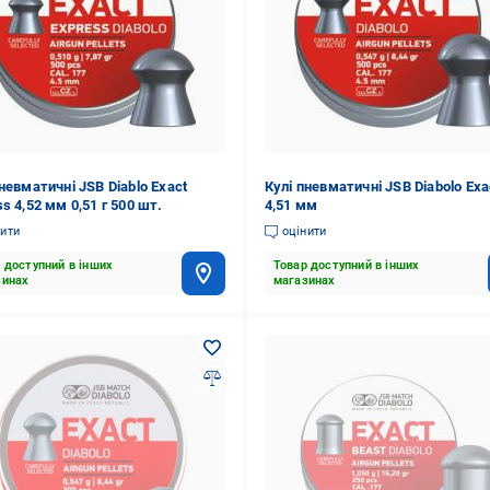
невматичні JSB Diablo Exact
Кулі пневматичні JSB Diabolo Exa
s 4,52 мм 0,51 г 500 шт.
4,51 мм
нити
оцінити
 доступний в інших
Товар доступний в інших
зинах
магазинах