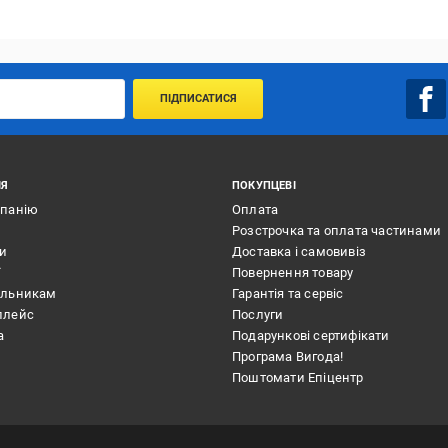
ПІДПИСАТИСЯ
ІЯ
ПОКУПЦЕВІ
мпанію
Оплата
Розстрочка та оплата частинами
ти
Доставка і самовивіз
ї
Повернення товару
альникам
Гарантія та сервіс
плейс
Послуги
а
Подарункові сертифікати
Програма Вигода!
Поштомати Епіцентр