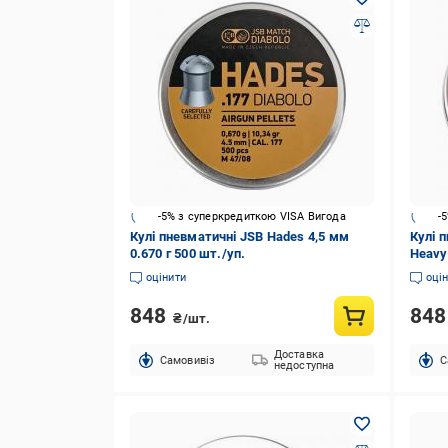
-5% з суперкредиткою VISA Вигода
-
Кулі пневматичні JSB Hades 4,5 мм
Кулі п
0.670 г 500 шт./уп.
Heavy 
оцінити
оці
848
84
₴/шт.
Доставка
Cамовивіз
C
недоступна