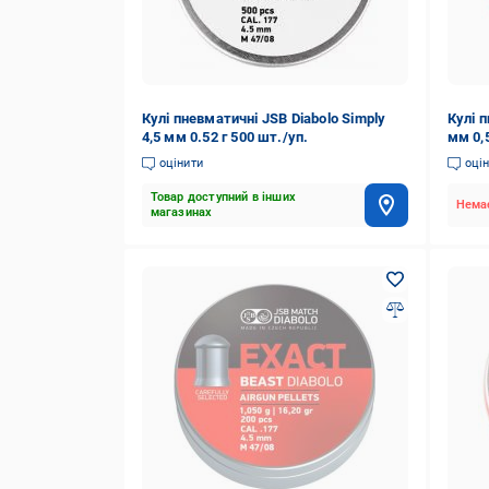
Кулі пневматичні JSB Diabolo Simply
Кулі п
4,5 мм 0.52 г 500 шт./уп.
мм 0,5
оцінити
оці
Товар доступний в інших
Немає
магазинах