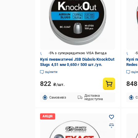
-5% з суперкредиткою VISA Вигода
-
Кулі пневматичні JSB Diabolo KnockOut
Кулі 
Slugs 4,51 мм 0,650 г 500 шт./уп.
Redesi
оцінити
оці
822
84
₴/шт.
Доставка
Cамовивіз
C
недоступна