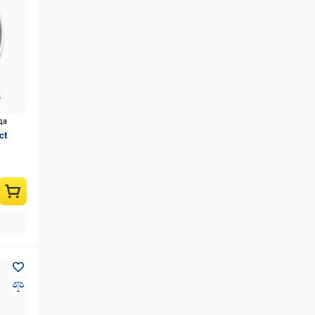
да
ct