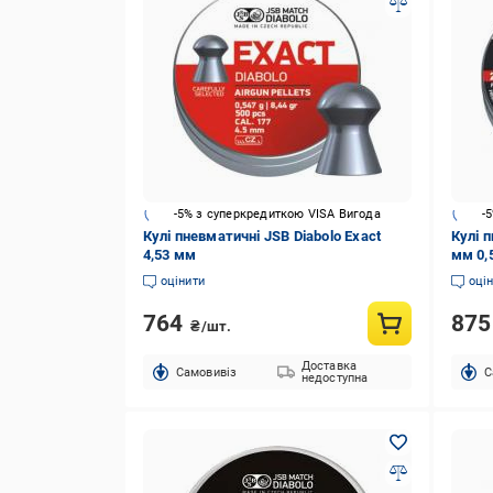
-5% з суперкредиткою VISA Вигода
-
Кулі пневматичні JSB Diabolo Exact
Кулі 
4,53 мм
мм 0,5
оцінити
оці
764
87
₴/шт.
Доставка
Cамовивіз
C
недоступна