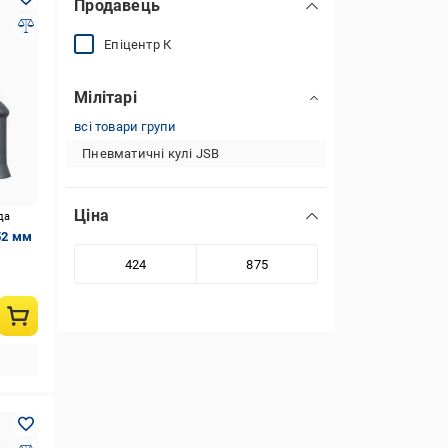
Продавець
Епіцентр К
Мілітарі
всі товари групи
Пневматичні кулі JSB
Ціна
да
52 мм