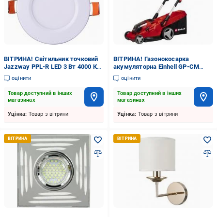
ВІТРИНА! Світильник точковий
ВІТРИНА! Газонокосарка
Jazzway PPL-R LED 3 Вт 4000 К
акумуляторна Einhell GP-CM
білий
36/41 Li-Solo (3413275)
оцінити
оцінити
Товар доступний в інших
Товар доступний в інших
магазинах
магазинах
Уцінка:
Товар з вітрини
Уцінка:
Товар з вітрини