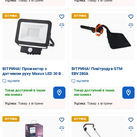
Уцінка:
Товар з вітрини
Уцінка:
Товар з вітрини
ВІТРИНА! Прожектор з
ВІТРИНА! Повітродув GTM
датчиком руху Maxus LED 30 Вт
EBV280A
IP65 чорний 1-MFL-01-3050s
оцінити
оцінити
Товар доступний в інших
Товар доступний в інших
магазинах
магазинах
Уцінка:
Товар з вітрини
Уцінка:
Товар з вітрини