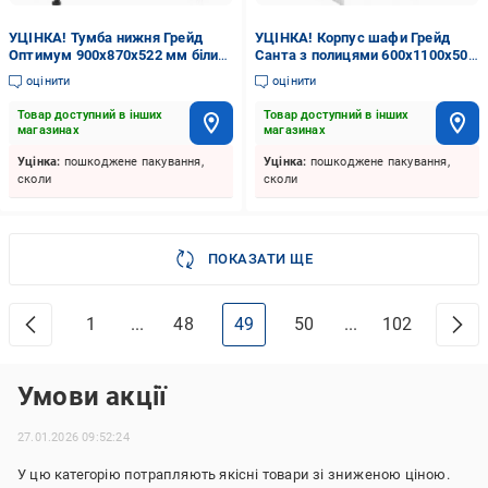
УЦІНКА! Тумба нижня Грейд
УЦІНКА! Корпус шафи Грейд
Оптимум 900x870x522 мм білий
Санта з полицями 600х1100х500
(УЦ №3832)
мм білий (УЦ №3832)
оцінити
оцінити
Товар доступний в інших
Товар доступний в інших
магазинах
магазинах
Уцінка:
пошкоджене пакування,
Уцінка:
пошкоджене пакування,
сколи
сколи
ПОКАЗАТИ ЩЕ
1
...
48
49
50
...
102
Умови акції
27.01.2026 09:52:24
У цю категорію потрапляють якісні товари зі зниженою ціною.