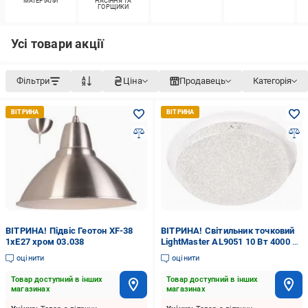
МАТЕРІАЛИ
НАСІННЯ ТА
ГОРЩИКИ
Усі товари акції
Фільтри
Ціна
Продавець
Категорія
ВІТРИНА! Підвіс Геотон XF-38
ВІТРИНА! Світильник точковий
1xE27 хром 03.038
LightMaster AL9051 10 Вт 4000 К
білий
оцінити
оцінити
Товар доступний в інших
Товар доступний в інших
магазинах
магазинах