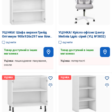
УЦІНКА! Шафа верхня Грейд
УЦІНКА! Крісло офісне Центр
Оптимум 900x926x297 мм білий
Меблів Ідріс сірий (УЦ №3832)
(УЦ №3829)
оцінити
оцінити
Товар доступний в інших
Товар доступний в інших
магазинах
магазинах
Уцінка:
пошкоджене пакування,
Уцінка:
потертості
сколи