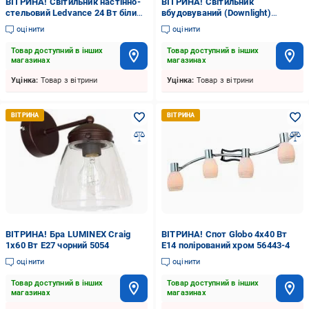
ВІТРИНА! Світильник настінно-
ВІТРИНА! Світильник
стельовий Ledvance 24 Вт білий
вбудовуваний (Downlight)
матовий 3000 К
Electrum R80SE E27 матове
оцінити
оцінити
золото B-IS-0577
Товар доступний в інших
Товар доступний в інших
магазинах
магазинах
Уцінка:
Товар з вітрини
Уцінка:
Товар з вітрини
ВІТРИНА! Бра LUMINEX Craig
ВІТРИНА! Спот Globo 4x40 Вт
1x60 Вт E27 чорний 5054
E14 полірований хром 56443-4
оцінити
оцінити
Товар доступний в інших
Товар доступний в інших
магазинах
магазинах