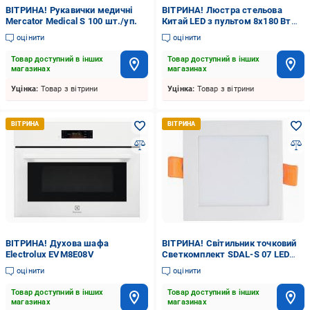
ВІТРИНА! Рукавички медичні
ВІТРИНА! Люстра стельова
Mercator Medical S 100 шт./уп.
Китай LED з пультом 8x180 Вт
LED-модуль білий Dinner/PL8
оцінити
оцінити
white
Товар доступний в інших
Товар доступний в інших
магазинах
магазинах
Уцінка:
Товар з вітрини
Уцінка:
Товар з вітрини
ВІТРИНА! Духова шафа
ВІТРИНА! Світильник точковий
Electrolux EVM8E08V
Светкомплект SDAL-S 07 LED
4500 К білий
оцінити
оцінити
Товар доступний в інших
Товар доступний в інших
магазинах
магазинах