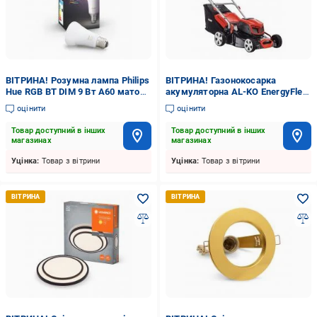
ВІТРИНА! Розумна лампа Philips
ВІТРИНА! Газонокосарка
Hue RGB BT DIM 9 Вт A60 матова
акумуляторна AL-KO EnergyFlex
E27 220 В 2000-6500 К
42.9 Li
оцінити
оцінити
929002216824
Товар доступний в інших
Товар доступний в інших
магазинах
магазинах
Уцінка:
Товар з вітрини
Уцінка:
Товар з вітрини