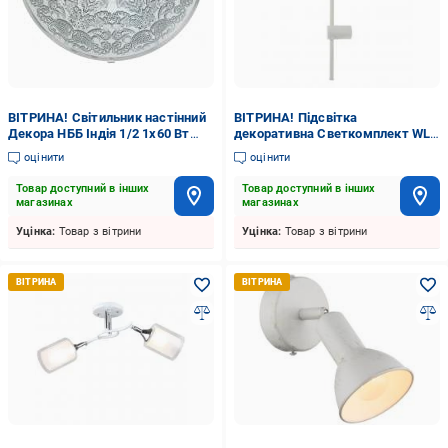
ВІТРИНА! Світильник настінний
ВІТРИНА! Підсвітка
Декора НББ Індія 1/2 1x60 Вт
декоративна Светкомплект WL
E27 білий 24331
CAO 100 см LED 10 Вт білий
оцінити
оцінити
Товар доступний в інших
Товар доступний в інших
магазинах
магазинах
Уцінка:
Товар з вітрини
Уцінка:
Товар з вітрини