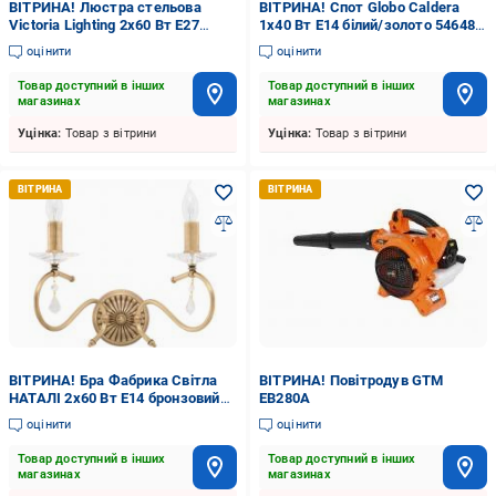
ВІТРИНА! Люстра стельова
ВІТРИНА! Спот Globo Caldera
Victoria Lighting 2x60 Вт E27
1x40 Вт E14 білий/золото 54648-
білий Despise/PL2 white
1
оцінити
оцінити
Товар доступний в інших
Товар доступний в інших
магазинах
магазинах
Уцінка:
Товар з вітрини
Уцінка:
Товар з вітрини
ВІТРИНА! Бра Фабрика Світла
ВІТРИНА! Повітродув GTM
НАТАЛІ 2x60 Вт E14 бронзовий
EB280A
НББ 26-2х60-523
оцінити
оцінити
Товар доступний в інших
Товар доступний в інших
магазинах
магазинах