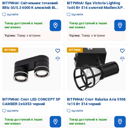
ВІТРИНА! Світильник точковий
ВІТРИНА! Бра Victoria Lighting
Blitz GU5.3 6000 К алюміній BL
1x40 Вт E14 золотий Madlen/AP1
225S3 CH+WH
gold
оцінити
оцінити
Товар доступний в інших
Товар доступний в інших
магазинах
магазинах
Уцінка:
Товар з вітрини
Уцінка:
Товар з вітрини
ВІТРИНА! Спот LED CONCEPT SP
ВІТРИНА! Спот Rabalux Aria 5958
CAMBER 2xGX53 чорний
1x15 Вт E14 чорний
оцінити
оцінити
Товар доступний в інших
Товар доступний в інших
магазинах
магазинах