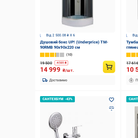
Від 2 500.08 ₴ X 6
Від
Душовий бокс UP! (Underprice) TM-
Тумба 
90RMB 90х90х220 см
гляне
10
19 500
17 61
-
4 501
₴
14 999
10 
₴/шт.
Доставимо
П