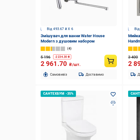
Від 493.67 ₴ X 6
Від
Змішувач для ванни Water House
Мийка
Modern з душовим набором
Handm
4
5 196
3 400
-
2 234.30
₴
2 961.70
2 8
₴/шт.
Cамовивіз
Доставимо
Д