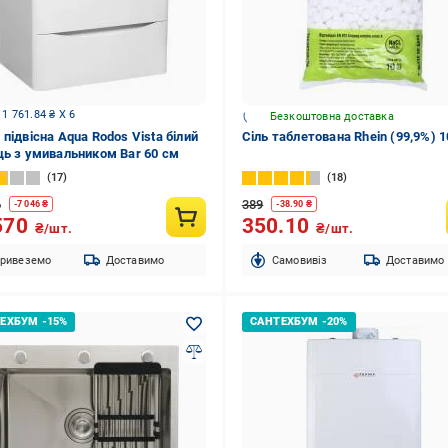
 1 761.84 ₴ X 6
Безкоштовна доставка
підвісна Aqua Rodos Vista білий
Сіль таблетована Rhein (99,9%) 1
ць з умивальником Ваr 60 см
17
18
6
389
-
7 046
₴
-
38.90
₴
570
350.10
₴/шт.
₴/шт.
ривеземо
Доставимо
Cамовивіз
Доставимо