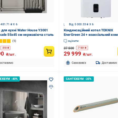
 481.71 ₴ X 6
Від 5 000.33 ₴ X 6
 для кухні Water House Y3001
Конденсаційний котел TEKNIX
ade 55х45 см нержавіюча сталь
EnerGreen 24 + коаксіальний ко
1
оцінити
37 500
-
510
₴
-
7 501
₴
90
29 999
₴/шт.
₴/шт.
оставимо
Cамовивіз
Доставимо