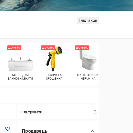
Інші акції
ДО -65%
ДО -30%
ДО -60%
ДО -40%
МЕБЛІ ДЛЯ
ПОЛИВ ТА
САНТЕХНІЧНА
МИЙКИ ДЛЯ
ВАННОЇ КІМНАТИ
ЗРОШЕННЯ
КЕРАМІКА
КУХНІ
Фільтрувати
Продавець