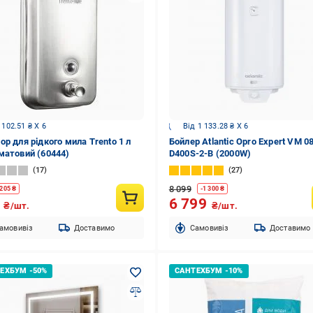
 102.51 ₴ X 6
Від 1 133.28 ₴ X 6
ор для рідкого мила Trento 1 л
Бойлер Atlantic Opro Expert VM 0
матовий (60444)
D400S-2-B (2000W)
17
27
8 099
205
₴
-
1 300
₴
5
6 799
₴/шт.
₴/шт.
амовивіз
Доставимо
Cамовивіз
Доставимо