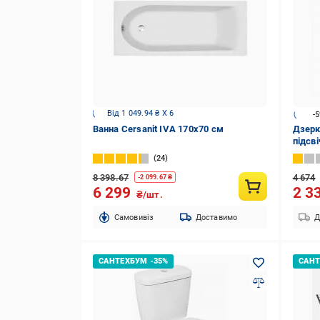
Від 1 049.94 ₴ X 6
-
Ванна Cersanit IVA 170х70 см
Дзерк
підсв
Led п
24
кріпл
8 398.67
4 674
-
2 099.67
₴
6 299
2 3
₴/шт.
Cамовивіз
Доставимо
Д