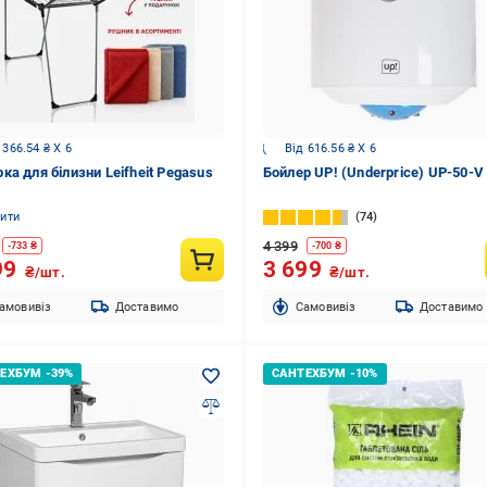
 366.54 ₴ X 6
Від 616.56 ₴ X 6
ка для білизни Leifheit Pegasus
Бойлер UP! (Underprice) UP-50-V
нити
74
4 399
-
733
₴
-
700
₴
99
3 699
₴/шт.
₴/шт.
амовивіз
Доставимо
Cамовивіз
Доставимо