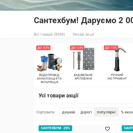
Сантехбум! Даруємо 2 00
Всі товари (8598)
Умови акції
ДО -45%
ДО -20%
ДО -10%
ВОДОПРОВІД,
БУДІВЕЛЬНЕ
РУЧНИЙ
КАНАЛІЗАЦІЯ ТА
КРІПЛЕННЯ
ІНСТРУМЕНТ
ФІЛЬТРАЦІЯ
Усі товари акції
Сортувати
дешеві
дорогі
популярні
% екон