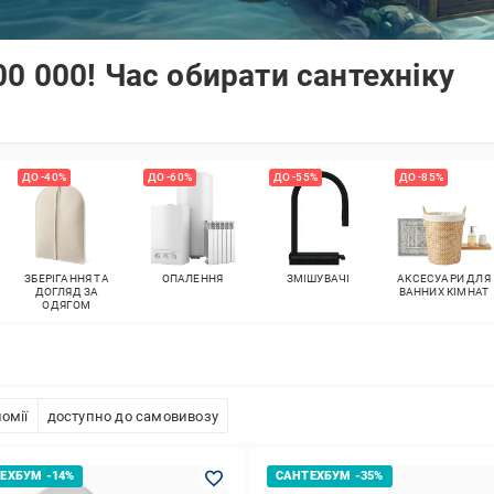
0 000! Час обирати сантехніку
ДО -40%
ДО -60%
ДО -55%
ДО -85%
ЗБЕРІГАННЯ ТА
ОПАЛЕННЯ
ЗМІШУВАЧІ
АКСЕСУАРИ ДЛЯ
ДОГЛЯД ЗА
ВАННИХ КІМНАТ
ОДЯГОМ
омії
доступно до самовивозу