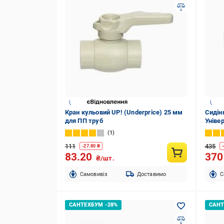
Кран кульовий UP! (Underprice) 25 мм
Сидінн
для ПП труб
Уніве
1
111
435
-
27.80
₴
-
83.20
37
₴/шт.
Cамовивіз
Доставимо
C