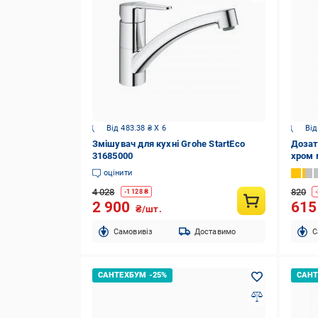
Від 483.38 ₴ X 6
Від
Змішувач для кухні Grohe StartEco
Дозат
31685000
хром 
оцінити
4 028
820
-
1 128
₴
-
2 900
61
₴/шт.
Cамовивіз
Доставимо
C