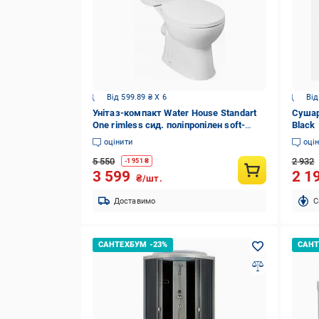
Від 599.89 ₴ X 6
Від
Унітаз-компакт Water House Standart
Сушар
One rimless сид. поліпропілен soft-
Black
close
оцінити
оці
5 550
2 932
-
1 951
₴
3 599
2 1
₴/шт.
Доставимо
C