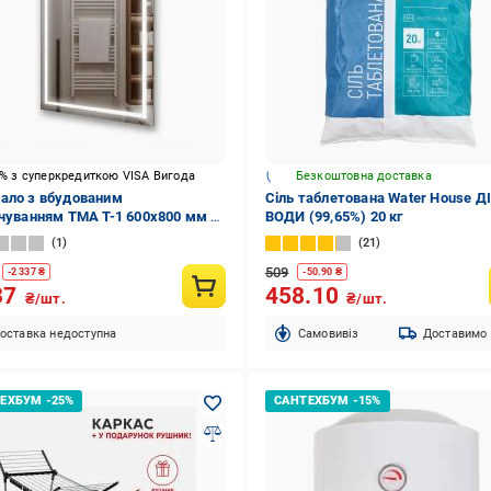
5% з суперкредиткою VISA Вигода
Безкоштовна доставка
ало з вбудованим
Сіль таблетована Water House Д
ічуванням ТМА Т-1 600х800 мм з
ВОДИ (99,65%) 20 кг
ідсвічуванням контражур
1
21
ення універсальне
509
-
2 337
₴
-
50.90
₴
37
458.10
₴/шт.
₴/шт.
оставка недоступна
Cамовивіз
Доставимо