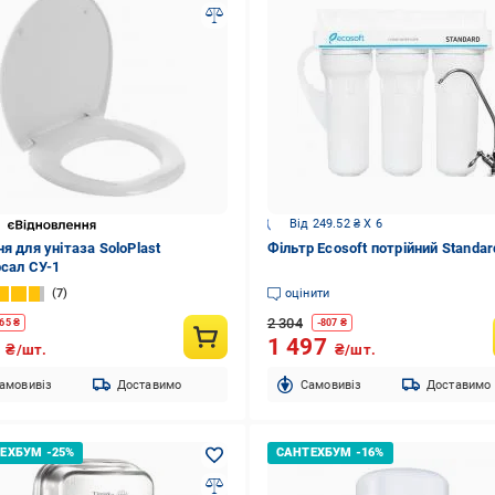
Від 249.52 ₴ X 6
я для унітаза SoloPlast
Фільтр Ecosoft потрійний Standar
рсал СУ-1
7
оцінити
2 304
65
₴
-
807
₴
0
1 497
₴/шт.
₴/шт.
амовивіз
Доставимо
Cамовивіз
Доставимо