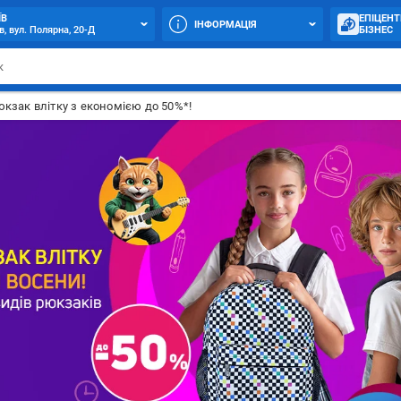
ЇВ
ЕПІЦЕНТ
ІНФОРМАЦІЯ
в, вул. Полярна, 20-Д
БІЗНЕС
юкзак влітку з економією до 50%*!