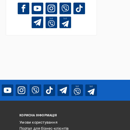
bot
bot
bot
bot
КОРИСНА ІНФОРМАЦІЯ
Умови користування
Портал для бізнес-клієнтів