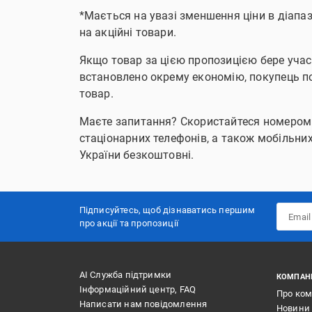
*Мається на увазі зменшення ціни в діапазо
на акційні товари.
Якщо товар за цією пропозицією бере учас
встановлено окрему економію, покупець по
товар.
Маєте запитання? Скористайтеся номером те
стаціонарних телефонів, а також мобільних 
України безкоштовні.
Підписуйтесь, щоб дізнаватись першим
про акції та пропозиції
АІ Служба підтримки
КОМПАН
Інформаційний центр, FAQ
Про ко
Написати нам повідомлення
Новини