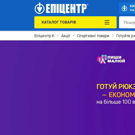
КИ
Киї
КАТАЛОГ ТОВАРІВ
Епіцентр К
Акції
Спортивні товари
Готуйте р