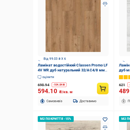
Від 99.03 ₴ X 6
Ламінат водостійкий Classen Promo LF
Ламін
4V WR дуб натуральний 32/АС4/8 мм
дуб м
(68271)
оцінити
698.94
621
-
104.84
₴
-
594.10
48
₴/кв. м
Cамовивіз
Доставимо
П