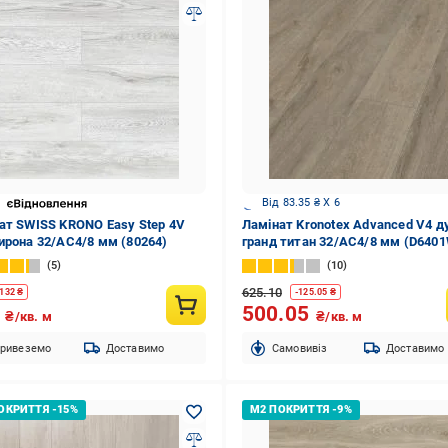
Від 83.35 ₴ X 6
ат SWISS KRONO Easy Step 4V
Ламінат Kronotex Advanced V4 д
ирона 32/АС4/8 мм (80264)
гранд титан 32/АС4/8 мм (D640
5
10
625.10
132
₴
-
125.05
₴
9
500.05
₴/кв. м
₴/кв. м
ривеземо
Доставимо
Cамовивіз
Доставимо