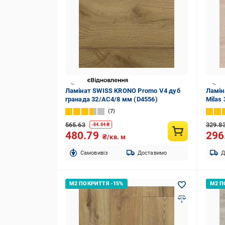
Ламінат SWISS KRONO Promo V4 дуб
Ламіна
гранада 32/АС4/8 мм (D4556)
Milas
7
565.63
329.8
-
84.84
₴
480.79
296
₴/кв. м
Cамовивіз
Доставимо
Д