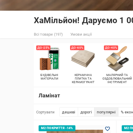
ХаМільйон! Даруємо 1 0
Всі товари (197)
Умови акції
ДО -25%
ДО -60%
ДО -40%
БУДІВЕЛЬНІ
КЕРАМІЧНА
МАЛЯРНИЙ ТА
МАТЕРІАЛИ
ПЛИТКА ТА
ОЗДОБЛЮВАЛЬНИЙ
КЕРАМОГРАНІТ
ІНСТРУМЕНТ
Ламінат
Сортувати
дешеві
дорогі
популярні
% екон