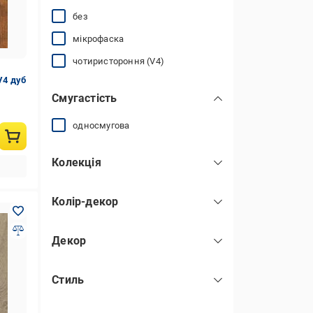
без
мікрофаска
чотиристороння (V4)
V4 дуб
Смугастість
односмугова
Колекція
Колір-декор
Advanced V4
Декор
Arena
ялинка
дуб аскона
Basic 400 V4
Стиль
плитка
дуб королівський світлий
Casa Normann 4V
класика
під бетон
дуб амудсен