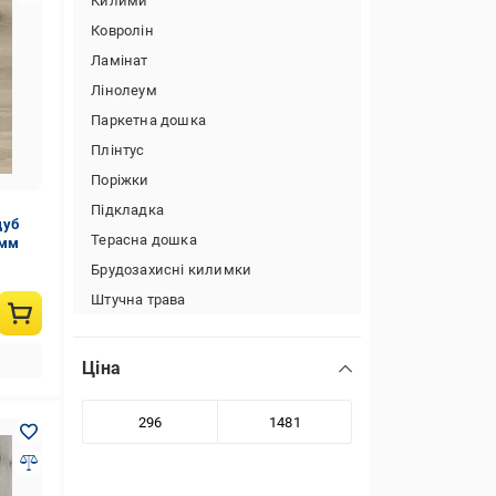
Килими
Ковролін
Ламінат
Лінолеум
Паркетна дошка
Плінтус
Поріжки
Підкладка
дуб
Терасна дошка
 мм
Брудозахисні килимки
Штучна трава
Ціна