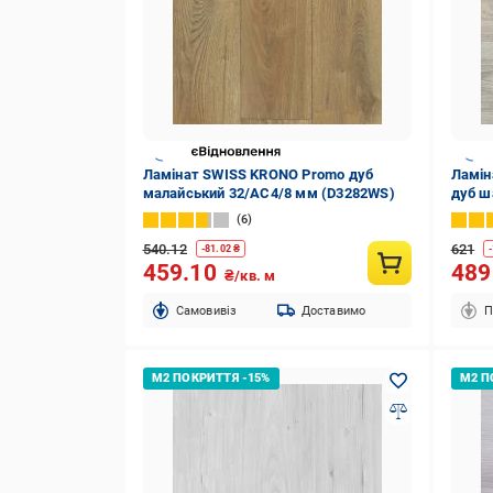
Ламінат SWISS KRONO Promo дуб
Ламін
малайський 32/АС4/8 мм (D3282WS)
дуб ш
6
540.12
621
-
81.02
₴
-
459.10
48
₴/кв. м
Cамовивіз
Доставимо
П