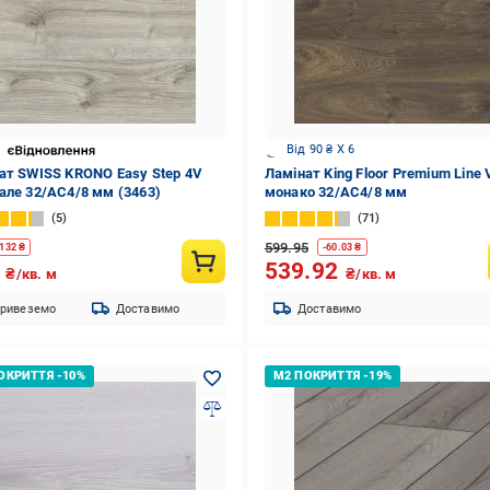
Від 90 ₴ X 6
ат SWISS KRONO Easy Step 4V
Ламінат King Floor Premium Line 
але 32/АС4/8 мм (3463)
монако 32/АС4/8 мм
5
71
599.95
132
₴
-
60.03
₴
9
539.92
₴/кв. м
₴/кв. м
ривеземо
Доставимо
Доставимо