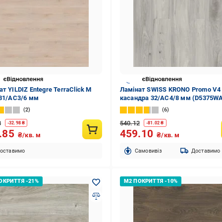
т YILDIZ Entegre TerraClick М
Ламінат SWISS KRONO Promo V4 
 31/AC3/6 мм
касандра 32/АС4/8 мм (D5375W
2
6
3
540.12
-
32.98
₴
-
81.02
₴
.85
459.10
₴/кв. м
₴/кв. м
оставимо
Cамовивіз
Доставимо