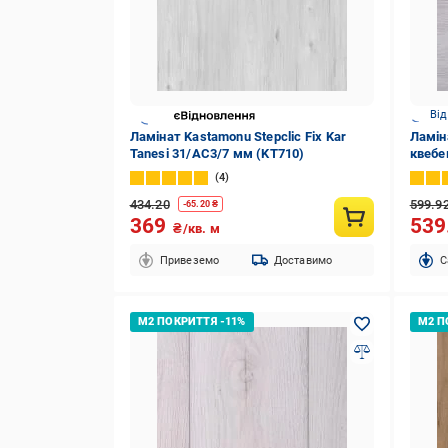
Від
Ламінат Kastamonu Stepclic Fix Kar
Ламін
Tanesi 31/AC3/7 мм (KT710)
квебе
4
434.20
599.9
-
65.20
₴
369
539
₴/кв. м
Привеземо
Доставимо
C