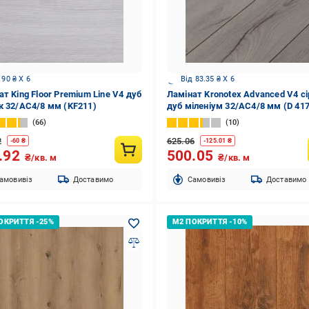
 90 ₴ X 6
Від 83.35 ₴ X 6
ат King Floor Premium Line V4 дуб
Ламінат Kronotex Advanced V4 сі
к 32/АС4/8 мм (KF211)
дуб міленіум 32/АС4/8 мм (D 41
66
10
2
625.06
-
60
₴
-
125.01
₴
.92
500.05
₴/кв. м
₴/кв. м
амовивіз
Доставимо
Cамовивіз
Доставимо