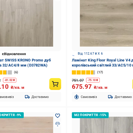
Від 112.67 ₴ X 6
ат SWISS KRONO Promo дуб
Ламінат King Floor Royal Line V4 
а 32/АС4/8 мм (D3782WA)
королівський світлий 33/АС5/10
6
17
2
751.07
-
81.02
₴
-
75.10
₴
.10
675.97
₴/кв. м
₴/кв. м
амовивіз
Доставимо
Cамовивіз
Доставимо