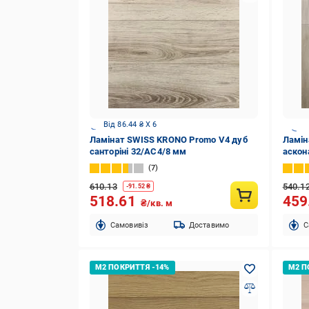
Від 86.44 ₴ X 6
Ламінат SWISS KRONO Promo V4 дуб
Ламін
санторіні 32/АС4/8 мм
аскон
7
610.13
540.1
-
91.52
₴
518.61
459
₴/кв. м
Cамовивіз
Доставимо
C