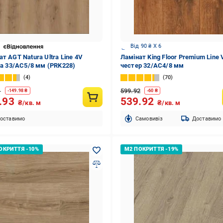
Від 90 ₴ X 6
т AGT Natura Ultra Line 4V
Ламінат King Floor Premium Line 
cia 33/АС5/8 мм (PRK228)
честер 32/АС4/8 мм
4
70
1
599.92
-
149.98
₴
-
60
₴
.93
539.92
₴/кв. м
₴/кв. м
оставимо
Cамовивіз
Доставимо