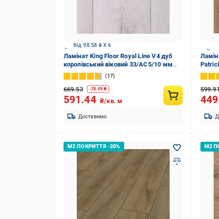
Від 98.58 ₴ X 6
Ламінат King Floor Royal Line V4 дуб
Ламіна
королівський віковий 33/АС5/10 мм
Patri
(KF108)
17
669.53
599.9
-
78.09
₴
591.44
449
₴/кв. м
Доставимо
Д