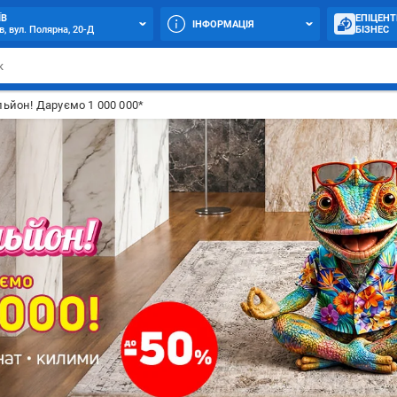
ЇВ
ЕПІЦЕНТ
ІНФОРМАЦІЯ
в, вул. Полярна, 20-Д
БІЗНЕС
ьйон! Даруємо 1 000 000*