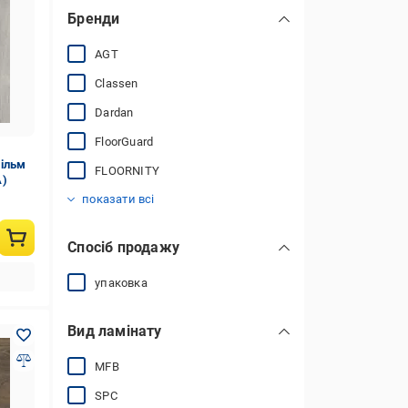
Бренди
AGT
Classen
Dardan
FloorGuard
ільм
FLOORNITY
A)
GROSS WALD
Kastamonu
King Floor
Kronospan
Kronotex
ModernWood
PARADOR
Peli Parquet
SWISS KRONO
Vilo™
YILDIZ Entegre
показати всі
Спосіб продажу
упаковка
Вид ламінату
MFB
SPC