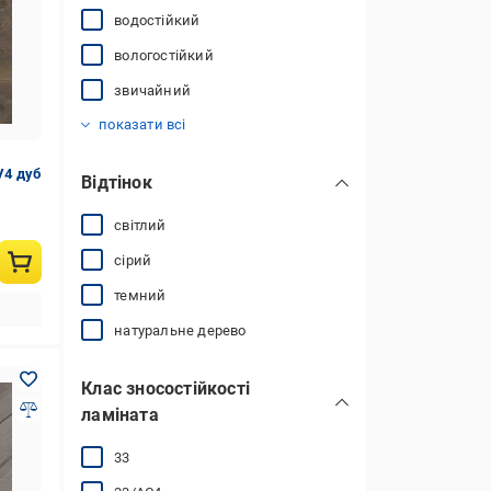
водостійкий
вологостійкий
звичайний
вініловий
показати всі
V4 дуб
Відтінок
світлий
сірий
темний
натуральне дерево
Клас зносостійкості
ламіната
33