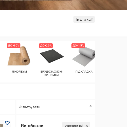
Інші акції
ДО -10%
ДО -20%
ДО -15%
ДО -10%
ЛІНОЛЕУМ
БРУДОЗАХИСНІ
ПІДКЛАДКА
ПОРІЖКИ
КИЛИМКИ
Фільтрувати
Ви обрали
очистити всі