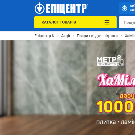
КИ
Киї
КАТАЛОГ ТОВАРІВ
Епіцентр К
Акції
Покриття для підлоги
ХаМіл