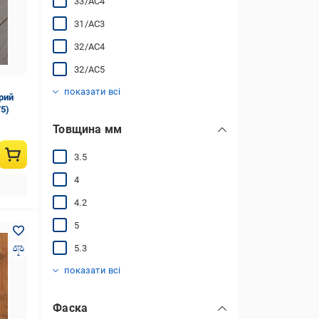
33/АС4
31/AC3
32/АС4
32/АС5
33/АС5
показати всі
рий
75)
Товщина мм
3.5
4
4.2
5
5.3
6
7
8
10
12
показати всі
Фаска