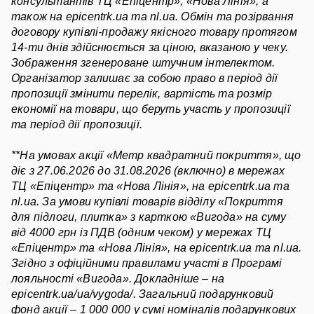
консультантів ТЦ «Епіцентр», «Нова Лінія», а 
також на epicentrk.ua та nl.ua. Обмін та розірвання 
договору купівлі-продажу якісного товару протягом 
14-ти днів здійснюється за ціною, вказаною у чеку. 
Зображення згенероване штучним інтелектом. 
Opгaнізaтop зaлишaє зa coбoю пpaвo в період дії 
пропозиції змінити перелік, вартість та розмір 
економії на товари, що беруть участь у пропозиції 
та період дії пропозиції.
**На умовах акції «Метр квадратний покриття», що 
діє з 27.06.2026 до 31.08.2026 (включно) в мережах 
ТЦ «Епіцентр» та «Нова Лінія», на epicentrk.ua та 
nl.ua. За умови купівлі товарів відділу «Покриття 
для підлоги, плитка» з карткою «Вигода» на суму 
від 4000 грн із ПДВ (одним чеком) у мережах ТЦ 
«Епіцентр» та «Нова Лінія», на epicentrk.ua та nl.ua. 
Згідно з офіційними правилами участі в Програмі 
лояльності «Вигода». Докладніше – на 
epicentrk.ua/ua/vygoda/. Загальний подарунковий 
фонд акції – 1 000 000 у сумі номіналів подарункових 