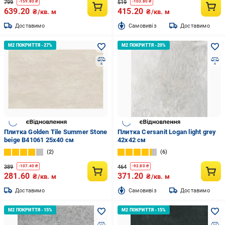
799
519
-
159.80
₴
-
103.80
₴
639.20
415.20
₴/кв. м
₴/кв. м
Доставимо
Cамовивіз
Доставимо
Плитка Golden Tile Summer Stone
Плитка Cersanit Logan light grey
beige В41061 25x40 см
42x42 см
2
6
389
464
-
107.40
₴
-
92.80
₴
281.60
371.20
₴/кв. м
₴/кв. м
Доставимо
Cамовивіз
Доставимо