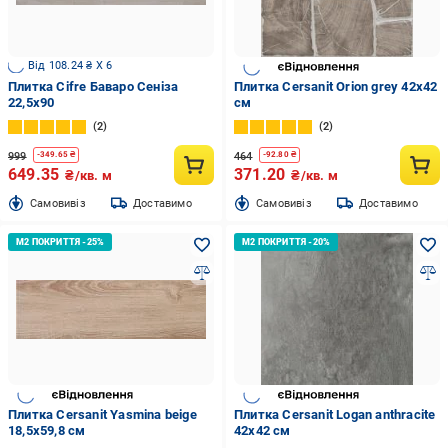
Від 108.24 ₴ X 6
Плитка Cifre Баваро Сеніза
Плитка Cersanit Orion grey 42x42
22,5x90
см
2
2
999
464
-
349.65
₴
-
92.80
₴
649.35
371.20
₴/кв. м
₴/кв. м
Cамовивіз
Доставимо
Cамовивіз
Доставимо
Плитка Cersanit Yasmina beige
Плитка Cersanit Logan anthracite
18,5х59,8 см
42х42 см