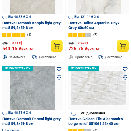
Від 90.53 ₴ X 6
Від 121.14 ₴ X 6
Плитка Cersanit Kaspio light grey
Плитка Italica Aquarius Onyx
matt 59,8x59,8 см
Grey 60x60 см
1
7
639
969
-
95.85
₴
-
242.25
₴
543.15
726.75
₴/кв. м
₴/кв. м
Cамовивіз
Доставимо
Привеземо
Доставимо
Від 90.53 ₴ X 6
Плитка Cersanit Pascal light grey
Плитка Golden Tile Alessandro
matt 59,8x59,8 см
beige relief 851061 25x40 см
оцінити
8