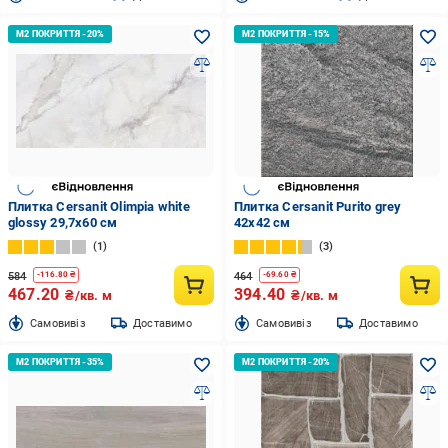
Плитка Cersanit Olimpia white
Плитка Cersanit Purito grey
glossy 29,7x60 см
42x42 см
1
3
584
464
-
116.80
₴
-
69.60
₴
467.20
394.40
₴/кв. м
₴/кв. м
Cамовивіз
Доставимо
Cамовивіз
Доставимо