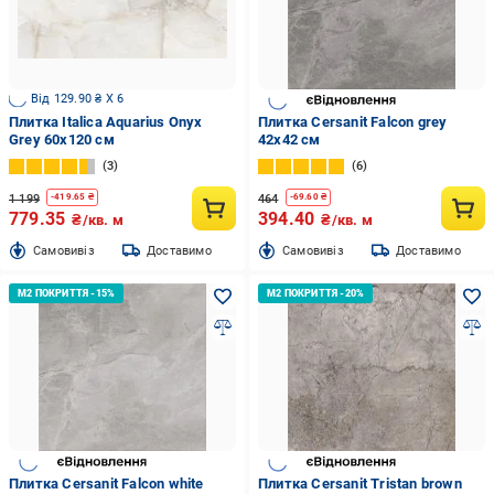
Від 129.90 ₴ X 6
Плитка Italica Aquarius Onyx
Плитка Cersanit Falcon grey
Grey 60x120 см
42x42 см
3
6
1 199
464
-
419.65
₴
-
69.60
₴
779.35
394.40
₴/кв. м
₴/кв. м
Cамовивіз
Доставимо
Cамовивіз
Доставимо
Плитка Cersanit Falcon white
Плитка Cersanit Tristan brown