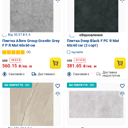
Від 93.37 ₴ X 6
Плитка Allore Group Granito Grey
Плитка Deep Black F PC R Mat
F P R Mat 60x60 см
60х60 см (2 сорт)
1
оцінити
659
449
-
98.85
₴
-
67.35
₴
560.15
381.65
₴/кв. м
₴/кв. м
Доставка
Cамовивіз
Доставимо
Cамовивіз
недоступна