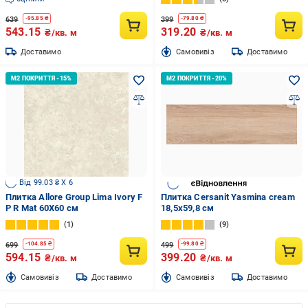
639
399
-
95.85
₴
-
79.80
₴
543.15
319.20
₴/кв. м
₴/кв. м
Доставимо
Cамовивіз
Доставимо
Від 99.03 ₴ X 6
Плитка Allore Group Lima Ivory F
Плитка Cersanit Yasmina cream
P R Mat 60Х60 см
18,5х59,8 см
1
9
699
499
-
104.85
₴
-
99.80
₴
594.15
399.20
₴/кв. м
₴/кв. м
Cамовивіз
Доставимо
Cамовивіз
Доставимо