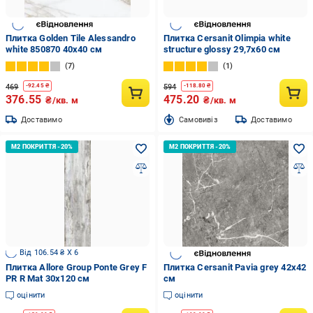
Плитка Golden Tile Alessandro
Плитка Cersanit Olimpia white
white 850870 40х40 см
structure glossy 29,7x60 см
7
1
469
594
-
92.45
₴
-
118.80
₴
376.55
475.20
₴/кв. м
₴/кв. м
Доставимо
Cамовивіз
Доставимо
Від 106.54 ₴ X 6
Плитка Allore Group Ponte Grey F
Плитка Cersanit Pavia grey 42x42
PR R Mat 30x120 см
см
оцінити
оцінити