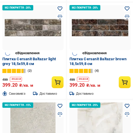
Плитка Cersanit Baltazar light
Плитка Cersanit Baltazar brown
grey 18,5x59,8 см
18,5x59,8 см
2
4
499
499
-
99.80
₴
-
99.80
₴
399.20
399.20
₴/кв. м
₴/кв. м
Cамовивіз
Доставимо
Доставимо