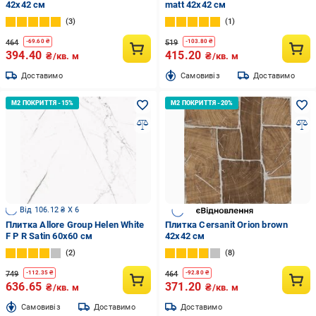
42x42 см
matt 42x42 см
3
1
464
519
-
69.60
₴
-
103.80
₴
394.40
415.20
₴/кв. м
₴/кв. м
Доставимо
Cамовивіз
Доставимо
Від 106.12 ₴ X 6
Плитка Allore Group Helen White
Плитка Cersanit Orion brown
F P R Satin 60x60 см
42x42 см
2
8
749
464
-
112.35
₴
-
92.80
₴
636.65
371.20
₴/кв. м
₴/кв. м
Cамовивіз
Доставимо
Доставимо