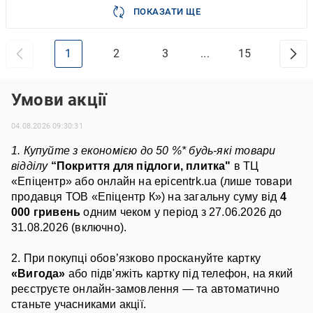
ПОКАЗАТИ ЩЕ
1
2
3
...
15
Умови акції
04.08.2026 09:30:31
1. Купуйте з економією до 50 %* будь-які товари 
відділу 
“Покриття для підлоги, плитка"
 в ТЦ 
«Епіцентр» або онлайн на epicentrk.ua (лише товари 
продавця ТОВ «Епіцентр К») на загальну суму від 
4
000 гривень
 одним чеком у період з 27.06.2026 до 
31.08.2026 (включно).
2. При покупці обов’язково проскануйте картку 
«Вигода»
 або підв'яжіть картку під телефон, на який 
реєструєте онлайн-замовлення — та автоматично 
станьте учасниками акції.