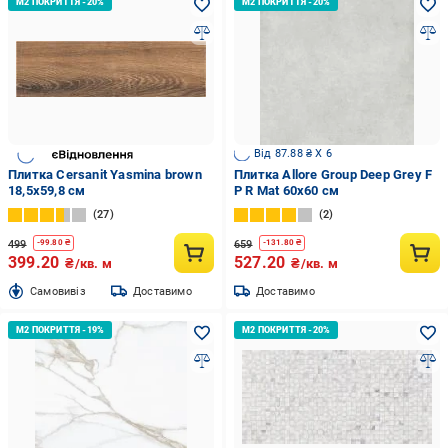
Від 87.88 ₴ X 6
Плитка Cersanit Yasmina brown
Плитка Allore Group Deep Grey F
18,5х59,8 см
P R Mat 60x60 cм
27
2
499
659
-
99.80
₴
-
131.80
₴
399.20
527.20
₴/кв. м
₴/кв. м
Cамовивіз
Доставимо
Доставимо