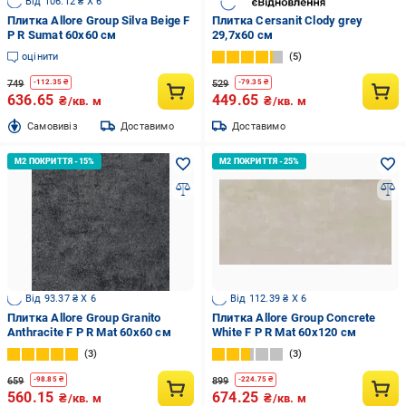
Від 106.12 ₴ X 6
Плитка Allore Group Silva Beige F
Плитка Cersanit Clody grey
P R Sumat 60х60 см
29,7x60 см
оцінити
5
749
529
-
112.35
₴
-
79.35
₴
636.65
449.65
₴/кв. м
₴/кв. м
Cамовивіз
Доставимо
Доставимо
Від 93.37 ₴ X 6
Від 112.39 ₴ X 6
Плитка Allore Group Granito
Плитка Allore Group Concrete
Anthracite F P R Mat 60х60 см
White F P R Mat 60x120 см
3
3
659
899
-
98.85
₴
-
224.75
₴
560.15
674.25
₴/кв. м
₴/кв. м