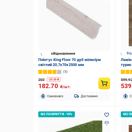
Від
Плінтус King Floor 70 дуб міленіум
Ламін
світлий 20,7x70x2500 мм
турин
1
203
599.9
-
20.30
₴
182.70
539
₴/шт.
Cамовивіз
Доставимо
C