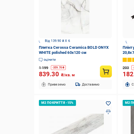
Від 139.90 ₴ X 6
Плитка Cerossa Ceramica BOLD ONYX
Плінту
WHITE polished 60х120 см
20,8x
оцінити
1 199
203
-
359.70
₴
-
839.30
182
₴/кв. м
Привеземо
Доставимо
C