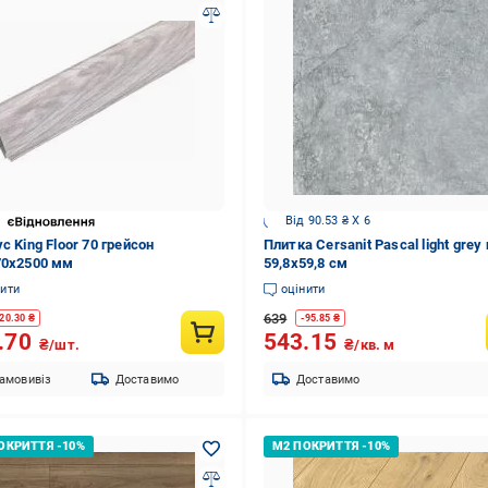
Від 90.53 ₴ X 6
с King Floor 70 грейсон
Плитка Cersanit Pascal light grey
70x2500 мм
59,8x59,8 см
нити
оцінити
639
20.30
₴
-
95.85
₴
.70
543.15
₴/шт.
₴/кв. м
амовивіз
Доставимо
Доставимо