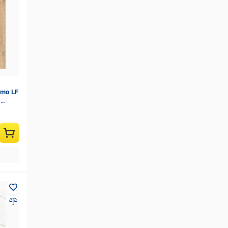
omo LF
м