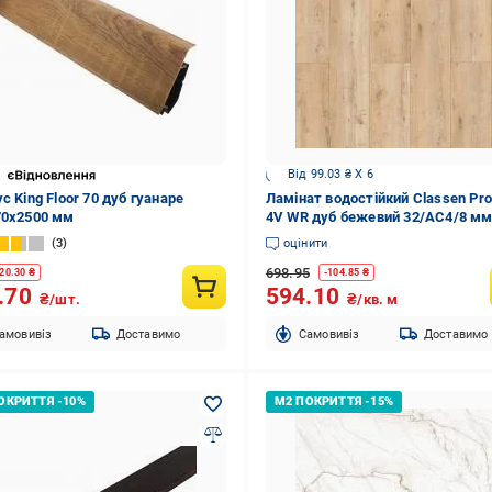
Від 99.03 ₴ X 6
с King Floor 70 дуб гуанаре
Ламінат водостійкий Classen Pr
70x2500 мм
4V WR дуб бежевий 32/АС4/8 м
(68272)
3
оцінити
698.95
20.30
₴
-
104.85
₴
.70
594.10
₴/шт.
₴/кв. м
амовивіз
Доставимо
Cамовивіз
Доставимо