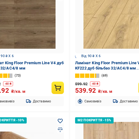
 90 ₴ X 6
Від 90 ₴ X 6
ат King Floor Premium Line V4 дуб
Ламінат King Floor Premium Line 
 32/АС4/8 мм
KF222 дуб більбао 32/АС4/8 мм
(D50524)
73
69
2
599.92
-
60
₴
-
60
₴
.92
539.92
₴/кв. м
₴/кв. м
амовивіз
Доставимо
Cамовивіз
Доставимо