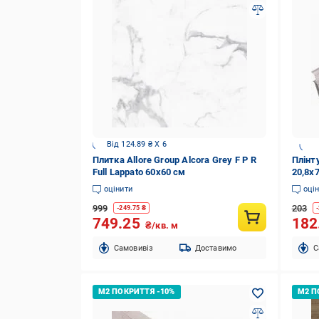
Від 124.89 ₴ X 6
Плитка Allore Group Alcora Grey F P R
Плінту
Full Lappato 60x60 см
20,8x
оцінити
оці
999
203
-
249.75
₴
-
749.25
182
₴/кв. м
Cамовивіз
Доставимо
C