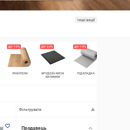
Інші акції
ДО -10%
ДО -20%
ДО -15%
ДО -10%
ЛІНОЛЕУМ
БРУДОЗАХИСНІ
ПІДКЛАДКА
ПОРІЖКИ
КИЛИМКИ
Фільтрувати
Продавець