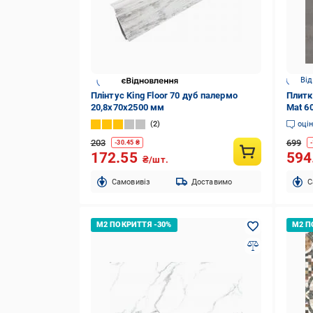
Від
Плінтус King Floor 70 дуб палермо
Плитка
20,8x70x2500 мм
Mat 6
2
оці
203
699
-
30.45
₴
-
172.55
594
₴/шт.
Cамовивіз
Доставимо
C