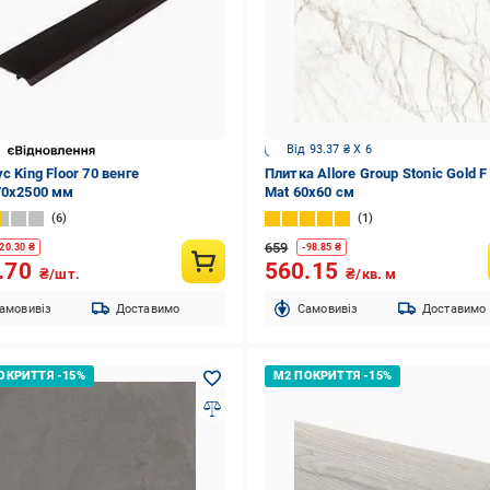
Від 93.37 ₴ X 6
с King Floor 70 венге
Плитка Allore Group Stonic Gold F
70x2500 мм
Mat 60х60 см
6
1
659
20.30
₴
-
98.85
₴
.70
560.15
₴/шт.
₴/кв. м
амовивіз
Доставимо
Cамовивіз
Доставимо