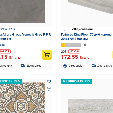
 99.03 ₴ X 6
 Allore Group Venecia Grey F P R
Плінтус King Floor 70 дуб корона
0x60 см
20,8x70x2500 мм
нити
1
203
104.85
₴
-
30.45
₴
.15
172.55
₴/кв. м
₴/шт.
амовивіз
Доставимо
Cамовивіз
Доставимо