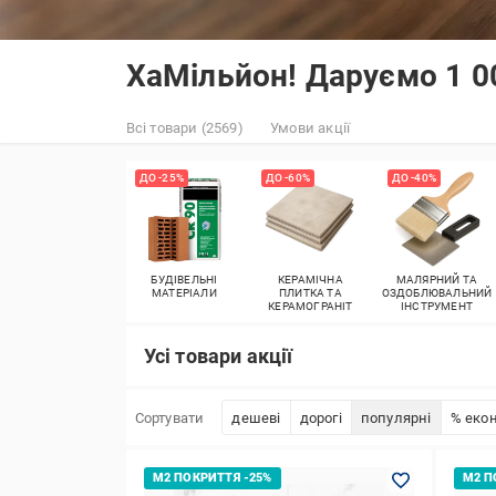
ХаМільйон! Даруємо 1 0
Всі товари (2569)
Умови акції
ДО -25%
ДО -60%
ДО -40%
БУДІВЕЛЬНІ
КЕРАМІЧНА
МАЛЯРНИЙ ТА
МАТЕРІАЛИ
ПЛИТКА ТА
ОЗДОБЛЮВАЛЬНИЙ
КЕРАМОГРАНІТ
ІНСТРУМЕНТ
Усі товари акції
Сортувати
дешеві
дорогі
популярні
% екон