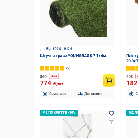
Від 129.01 ₴ X 6
Штучна трава YOUNGRASS 7 1х4м
Плінту
20,8x
2
860
203
-
86
₴
-
774
182
₴/шт.
Cамовивіз
Доставимо
C