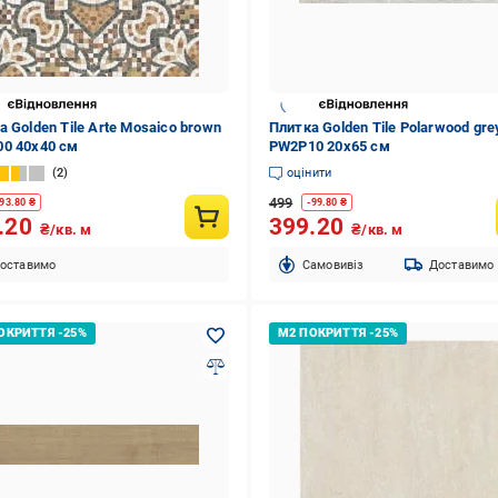
а Golden Tile Arte Mosaico brown
Плитка Golden Tile Polarwood gre
0 40x40 см
PW2P10 20x65 см
2
оцінити
499
93.80
₴
-
99.80
₴
.20
399.20
₴/кв. м
₴/кв. м
оставимо
Cамовивіз
Доставимо