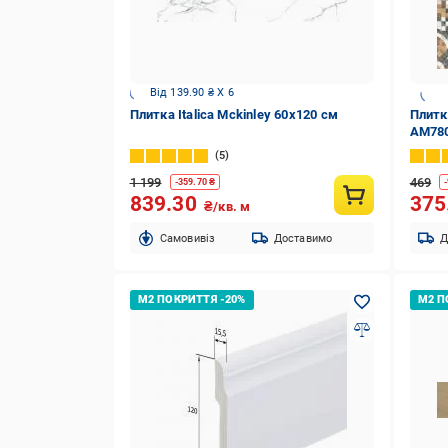
Від 139.90 ₴ X 6
Плитка Italica Mckinley 60x120 см
Плитк
AM780
5
1 199
469
-
359.70
₴
-
839.30
375
₴/кв. м
Cамовивіз
Доставимо
Д