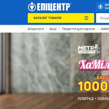
КИ
Киї
КАТАЛОГ ТОВАРІВ
Епіцентр К
Акції
Покриття для підлоги
ХаМіл