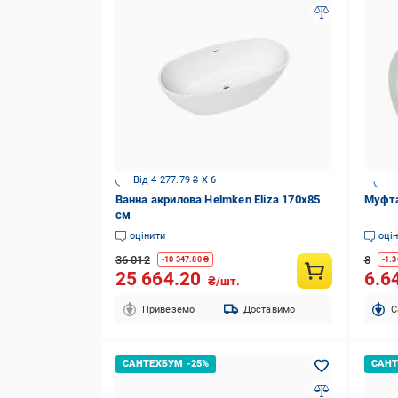
Від 4 277.79 ₴ X 6
Ванна акрилова Helmken Eliza 170х85
Муфта
см
оцінити
оці
36 012
8
-
10 347.80
₴
-
1.3
25 664.20
6.6
₴/шт.
Привеземо
Доставимо
C