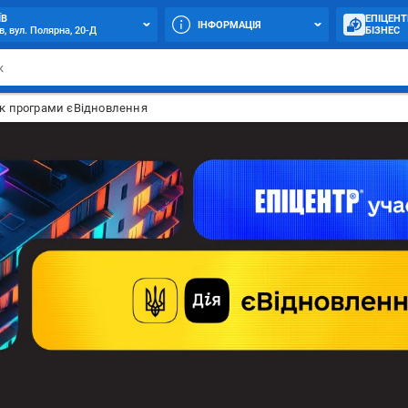
ЇВ
ЕПІЦЕНТ
ІНФОРМАЦІЯ
в, вул. Полярна, 20-Д
БІЗНЕС
к програми єВідновлення