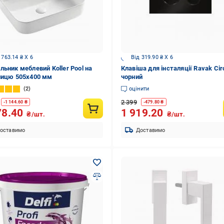
 763.14 ₴ X 6
Від 319.90 ₴ X 6
льник меблевий Koller Pool на
Клавіша для інсталяції Ravak Cir
ницю 505х400 мм
чорний
2
оцінити
2 399
-
1 144.60
₴
-
479.80
₴
78.40
1 919.20
₴/шт.
₴/шт.
оставимо
Доставимо