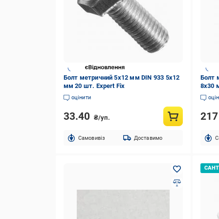
Болт метричний 5х12 мм DIN 933 5x12
Болт 
мм 20 шт. Expert Fix
8x30 м
Fix
оцінити
оці
33.40
21
₴/уп.
Cамовивіз
Доставимо
C