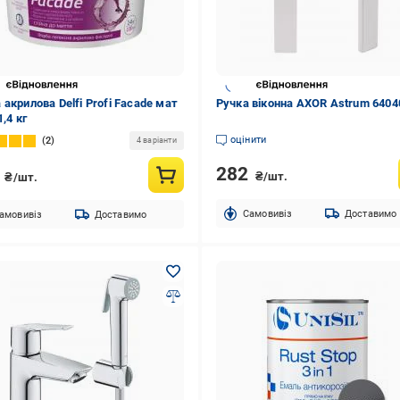
 акрилова Delfi Profi Facade мат
Ручка віконна AXOR Astrum 6404
1,4 кг
оцінити
2
4 варіанти
282
1
₴/шт.
₴/шт.
Cамовивіз
Доставимо
амовивіз
Доставимо