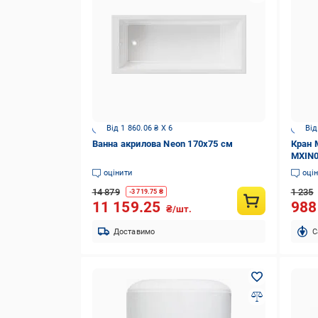
Від 1 860.06 ₴ X 6
Від
Ванна акрилова Neon 170х75 см
Кран 
MXIN
оцінити
оці
14 879
1 235
-
3 719.75
₴
11 159.25
98
₴/шт.
Доставимо
C