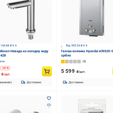
 164.68 ₴ X 6
Від 933.26 ₴ X 6
Mixxen Невада на холодну воду
Газова колонка Hyundai ARIS20-
0428
срібло
нити
3
-
247
₴
5 599
₴/шт.
8
₴/шт.
амовивіз
Доставимо
Доставимо