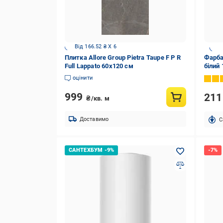
Від 166.52 ₴ X 6
Плитка Allore Group Pietra Taupe F P R
Фарба
Full Lappato 60x120 см
білий 
оцінити
999
21
₴/кв. м
Доставимо
C