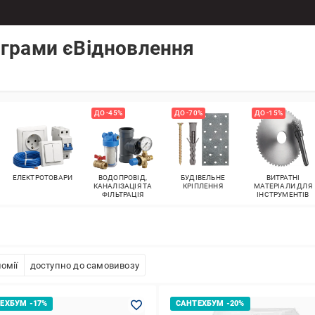
ограми єВідновлення
ДО -45%
ДО -70%
ДО -15%
ЕЛЕКТРОТОВАРИ
ВОДОПРОВІД,
БУДІВЕЛЬНЕ
ВИТРАТНІ
КАНАЛІЗАЦІЯ ТА
КРІПЛЕННЯ
МАТЕРІАЛИ ДЛЯ
ФІЛЬТРАЦІЯ
ІНСТРУМЕНТІВ
омії
доступно до самовивозу