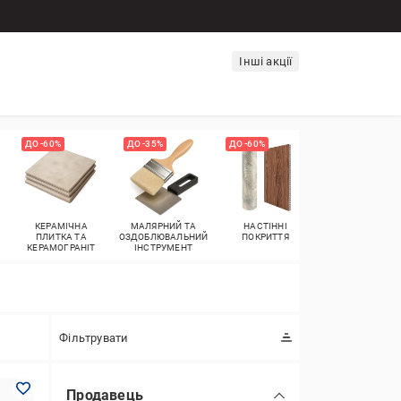
Інші акції
ДО -60%
ДО -35%
ДО -60%
ДО -35%
КЕРАМІЧНА
МАЛЯРНИЙ ТА
НАСТІННІ
ОПАЛЕННЯ
ПЛИТКА ТА
ОЗДОБЛЮВАЛЬНИЙ
ПОКРИТТЯ
КЕРАМОГРАНІТ
ІНСТРУМЕНТ
Фільтрувати
Продавець