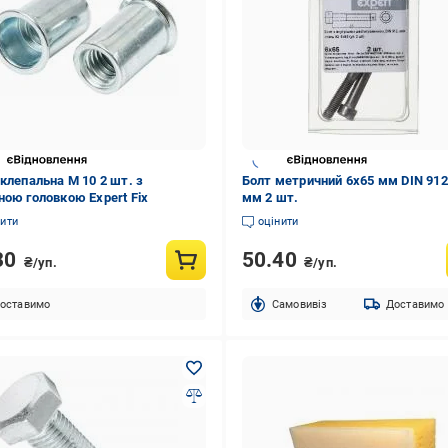
 клепальна М 10 2 шт. з
Болт метричний 6x65 мм DIN 912
ною головкою Expert Fix
мм 2 шт.
нити
оцінити
30
50.40
₴/уп.
₴/уп.
оставимо
Cамовивіз
Доставимо