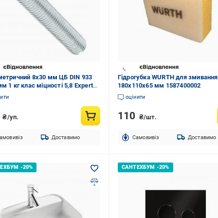
метричний 8х30 мм ЦБ DIN 933
Гідрогубка WURTH для змивання
м 1 кг клас міцності 5,8 Expert
180x110x65 мм 1587400002
нити
оцінити
7
110
₴/уп.
₴/шт.
амовивіз
Доставимо
Cамовивіз
Доставимо