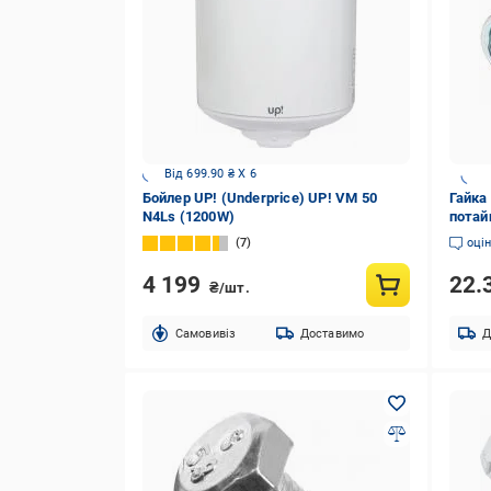
Від 699.90 ₴ X 6
Бойлер UP! (Underprice) UP! VM 50
Гайка
N4Ls (1200W)
потай
7
оці
4 199
22.
₴/шт.
Cамовивіз
Доставимо
Д