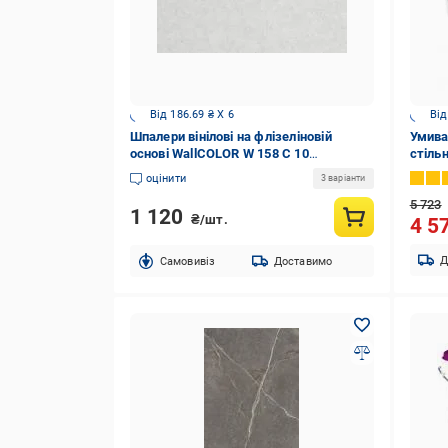
Від 186.69 ₴ X 6
Від
Шпалери вінілові на флізеліновій
Умива
основі WallCOLOR W 158 C 10
стіль
1,06x10,05 м
оцінити
3 варіанти
5 723
1 120
₴/шт.
4 5
Д
Cамовивіз
Доставимо