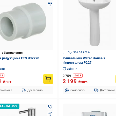
Від 366.54 ₴ X 6
 редукційна ETS d32х20
Умивальник Water House з
п'єдесталом P227
нити
оцінити
2 759
6
₴
-
560
₴
4
2 199
₴/шт.
₴/шт.
амовивіз
Доставимо
Cамовивіз
Доставимо