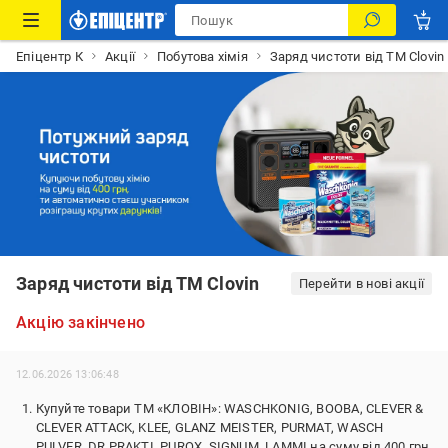
Епіцентр К
Акції
Побутова хімія
Заряд чистоти від ТМ Clovin
Заряд чистоти від ТМ Clovin
Перейти в нові акції
Акцію закінчено
12.06.2026 13:06:48
Купуйте товари ТМ «КЛОВІН»: WASCHKONIG, BOOBA, CLEVER &
CLEVER ATTACK, KLEE, GLANZ MEISTER, PURMAT, WASCH
PULVER, DR.PRAKTI, PUROX, SIGNUM, LAMMI на суму від 400 грн