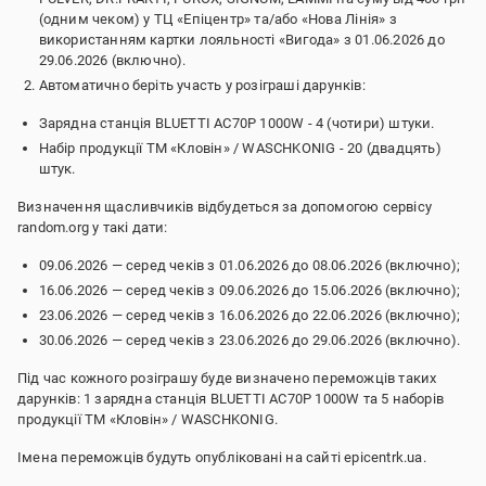
(одним чеком) у ТЦ «Епіцентр» та/або «Нова Лінія» з
використанням картки лояльності «Вигода» з 01.06.2026 до
29.06.2026 (включно).
Автоматично беріть участь у розіграші дарунків:
Зарядна станція BLUETTI AC70P 1000W - 4 (чотири) штуки.
Набір продукції ТМ «Кловін» / WASCHKONIG - 20 (двадцять)
штук.
Визначення щасливчиків відбудеться за допомогою сервісу
random.org у такі дати:
09.06.2026 — серед чеків з 01.06.2026 до 08.06.2026 (включно);
16.06.2026 — серед чеків з 09.06.2026 до 15.06.2026 (включно);
23.06.2026 — серед чеків з 16.06.2026 до 22.06.2026 (включно);
30.06.2026 — серед чеків з 23.06.2026 до 29.06.2026 (включно).
Під час кожного розіграшу буде визначено переможців таких
дарунків: 1 зарядна станція BLUETTI AC70P 1000W та 5 наборів
продукції ТМ «Кловін» / WASCHKONIG.
Імена переможців будуть опубліковані на сайті epicentrk.ua.