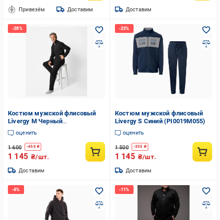
Привезём
Доставим
Доставим
Костюм мужской флисовый
Костюм мужской флисовый
Livergy M Черный
Livergy S Синий (PI0019M055)
(PI0018M055)
оценить
оценить
1 600
1 500
-
455
₴
-
355
₴
1 145
1 145
₴/шт.
₴/шт.
Доставим
Доставим