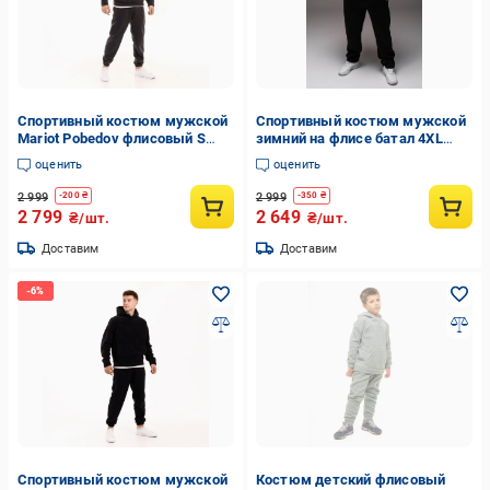
Спортивный костюм мужской
Спортивный костюм мужской
Mariot Pobedov флисовый S
зимний на флисе батал 4XL
Темно-серый (26195/2/1)
Черный (2440/1)
оценить
оценить
2 999
2 999
-
200
₴
-
350
₴
2 799
2 649
₴/шт.
₴/шт.
Доставим
Доставим
Спортивный костюм мужской
Костюм детский флисовый