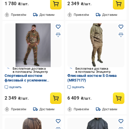
1 780
2 349
₴/шт.
₴/шт.
Привезём
Доставим
Привезём
Доставим
Бесплатная доставка
Бесплатная доставка
в почтоматы Эпицентр
в почтоматы Эпицентр
Спортивный костюм
Флисовый костюм S Олива
флисовый с усилением
(MR57177)
софтшелл р. 52/54 Мультикам
оценить
оценить
2 349
6 409
₴/шт.
₴/шт.
Привезём
Доставим
Привезём
Доставим