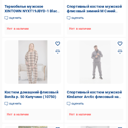
Термобелье мужское
Спортивный костюм мужской
XINTOWN NYXT19JBYD-1 Black
флисовый зимний M Синий
L костюм осень-зима с теплой
(2423)
оценить
оценить
флисовой подкладкой
Нет в наличии
Нет в наличии
Костюм домашний флисовый
Спортивный костюм мужской
Bonita р. 50 Капучино (10750)
Kindamor Arctic флисовый на
змейке M Серый (1870736329)
оценить
оценить
Нет в наличии
Нет в наличии