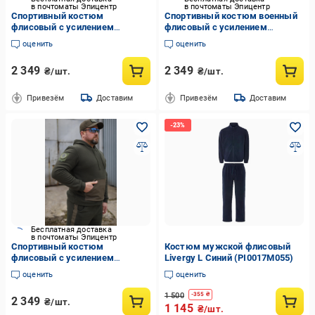
в почтоматы Эпицентр
в почтоматы Эпицентр
Спортивный костюм
Спортивный костюм военный
флисовый с усилением
флисовый с усилением
софтшелл р. 56/58 Койот
софтшелл р. 52/54 Пиксель
оценить
оценить
2 349
2 349
₴/шт.
₴/шт.
Привезём
Доставим
Привезём
Доставим
Бесплатная доставка
в почтоматы Эпицентр
Спортивный костюм
Костюм мужской флисовый
флисовый с усилением
Livergy L Синий (PI0017M055)
софтшелл р. 56/58 Хаки
оценить
оценить
1 500
-
355
₴
2 349
₴/шт.
1 145
₴/шт.