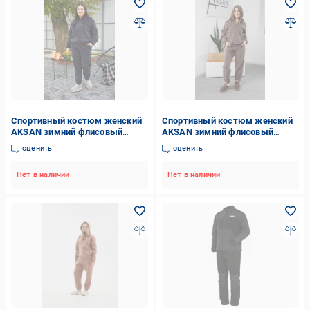
Спортивный костюм женский
Спортивный костюм женский
AKSAN зимний флисовый
AKSAN зимний флисовый
двойка L Темно-серый
двойка XS Светло-коричневый
оценить
оценить
(25.2776_dark-gray_46(L))
(25.2777_light-brown_40(XS))
Нет в наличии
Нет в наличии