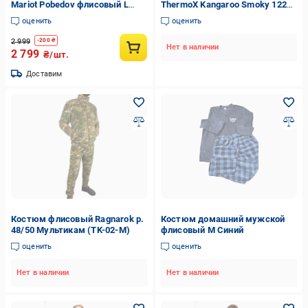
Mariot Pobedov флисовый L
ThermoX Kangaroo Smoky 122
Черный (26195/1/3)
см Серый
оценить
оценить
2 999
-
200
₴
Нет в наличии
2 799
₴/шт.
Доставим
Костюм флисовый Ragnarok р.
Костюм домашний мужской
48/50 Мультикам (TK-02-M)
флисовый M Синий
оценить
оценить
Нет в наличии
Нет в наличии