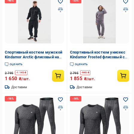
Спортивный костюм мужской
Спортивный костюм унисекс
Kindamor Arctic флисовый на
Kindamor Frosted флисовый с
змейке S Черный (1870922321)
капюшоном XXL Серый
оценить
оценить
(1870773681)
2 795
2 795
-
1 145
₴
-
940
₴
1 650
1 855
₴/шт.
₴/шт.
Доставим
Доставим