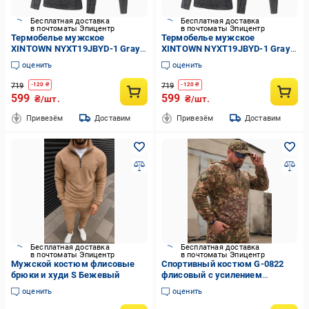
Бесплатная доставка
Бесплатная доставка
в почтоматы Эпицентр
в почтоматы Эпицентр
Термобелье мужское
Термобелье мужское
XINTOWN NYXT19JBYD-1 Gray
XINTOWN NYXT19JBYD-1 Gray
3XL флисовый эластичный
XL ветрозащитный
оценить
оценить
костюм с длинными рукавами
облегающий флисовый
костюм
719
719
-
120
₴
-
120
₴
599
599
₴/шт.
₴/шт.
Привезём
Доставим
Привезём
Доставим
Бесплатная доставка
Бесплатная доставка
в почтоматы Эпицентр
в почтоматы Эпицентр
Мужской костюм флисовые
Спортивный костюм G-0822
брюки и худи S Бежевый
флисовый с усилением
софтшелл р. 44/46 Хищник
оценить
оценить