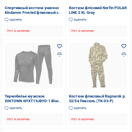
Спортивный костюм унисекс
Костюм флісовий Norfin POLAR
Kindamor Frosted флисовый с
LINE 2 XL Gray
капюшоном XXL Коричневый
оценить
оценить
(1870753353)
Нет в наличии
Нет в наличии
Термобелье мужское
Костюм флисовый Ragnarok р.
XINTOWN NYXT19JBYD-1 Black
52/54 Пиксель (TK-03-P)
M однотонный флисовый
оценить
оценить
костюм с цветными
вставками для тренировок
Нет в наличии
Нет в наличии