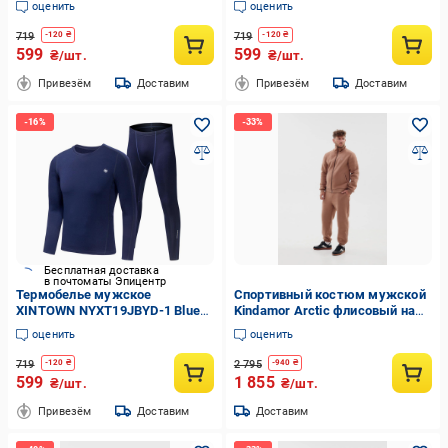
оценить
оценить
костюм с длинными рукавами
флисовый костюм для спорта
719
719
-
120
₴
-
120
₴
599
599
₴/шт.
₴/шт.
Привезём
Доставим
Привезём
Доставим
Бесплатная доставка
в почтоматы Эпицентр
Термобелье мужское
Спортивный костюм мужской
XINTOWN NYXT19JBYD-1 Blue
Kindamor Arctic флисовый на
2XL приятный к телу флисовый
змейке XXL Коричневый
оценить
оценить
костюм сохраняющий тепло
(1870745841)
719
2 795
-
120
₴
-
940
₴
599
1 855
₴/шт.
₴/шт.
Привезём
Доставим
Доставим