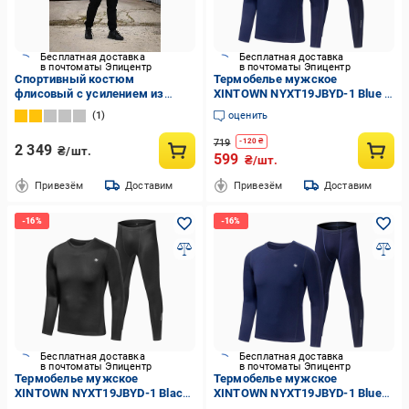
Бесплатная доставка
Бесплатная доставка
в почтоматы Эпицентр
в почтоматы Эпицентр
Спортивный костюм
Термобелье мужское
флисовый с усилением из
XINTOWN NYXT19JBYD-1 Blue L
софтшелла р. 44/46 Черный
флисовый костюм с длинными
1
оценить
рукавами
719
-
120
₴
2 349
₴/шт.
599
₴/шт.
Привезём
Доставим
Привезём
Доставим
Бесплатная доставка
Бесплатная доставка
в почтоматы Эпицентр
в почтоматы Эпицентр
Термобелье мужское
Термобелье мужское
XINTOWN NYXT19JBYD-1 Black
XINTOWN NYXT19JBYD-1 Blue
2XL осенне-зимний флисовый
3XL дышащий эластичный