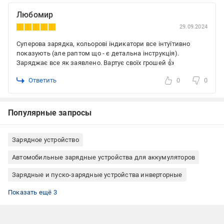
Любомир
29.09.2024
Суперова зарядка, кольорові індикатори все інтуїтивно
показують (але раптом що - є детальна інструкція).
Заряджає все як заявлено. Вартує своїх грошей 👍
Ответить
0
0
Популярные запросы
Зарядное устройство
Автомобильные зарядные устройства для аккумуляторов
Зарядные и пуско-зарядные устройства инверторные
Зарядные и пуско-зарядные устройства 12
Зарядные и пуско-зарядные устройства Bosch
Зарядные и пуско-зарядные устройства Китай
Показать ещё 3