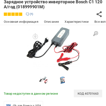
Зарядное устройство инверторное Bosch C1 120
А/год (018999901M)
1
Основная информация
Описание
Характеристики
Все воп
Товар недоступен в данном регионе
КОД
40701663
-5% для бізнесу з VISA