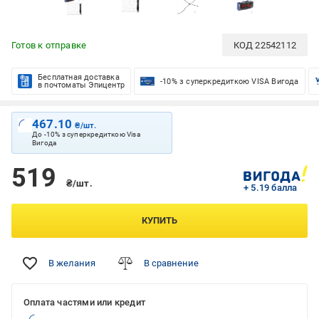
Готов к отправке
КОД
22542112
Бесплатная доставка
-10% з суперкредиткою VISA Вигода
в почтоматы Эпицентр
467.10
₴/шт.
До -10% з суперкредиткою Visa
Вигода
519
₴/шт.
+ 5.19 балла
КУПИТЬ
В желания
В сравнение
Оплата частями или кредит