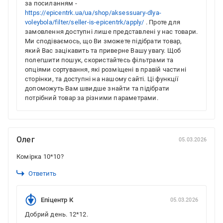
за посиланням -
https://epicentrk.ua/ua/shop/aksessuary-dlya-
voleybola/filter/seller-is-epicentrk/apply/
. Проте для
замовлення доступні лише представлені у нас товари.
Ми сподіваємось, що Ви зможете підібрати товар,
який Вас зацікавить та приверне Вашу увагу. Щоб
полегшити пошук, скористайтесь фільтрами та
опціями сортування, які розміщені в правій частині
сторінки, та доступні на нашому сайті. Ці функції
допоможуть Вам швидше знайти та підібрати
потрібний товар за різними параметрами.
Олег
05.03.2026
Комірка 10*10?
Ответить
Епіцентр К
05.03.2026
Добрий день. 12*12.