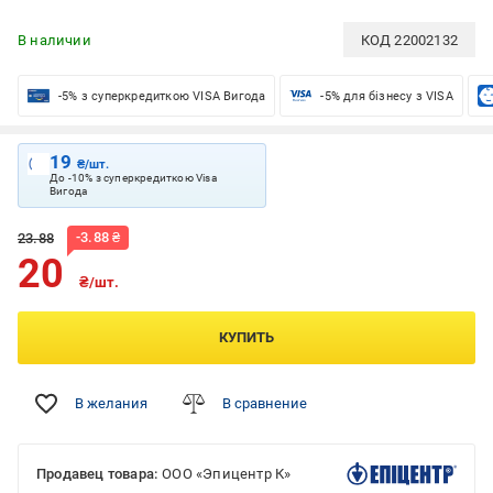
В наличии
КОД
22002132
-5% з суперкредиткою VISA Вигода
-5% для бізнесу з VISA
19
₴/шт.
До -10% з суперкредиткою Visa
Вигода
-
3.88
₴
23.88
20
₴/шт.
КУПИТЬ
В желания
В сравнение
Продавец товара:
ООО «Эпицентр К»