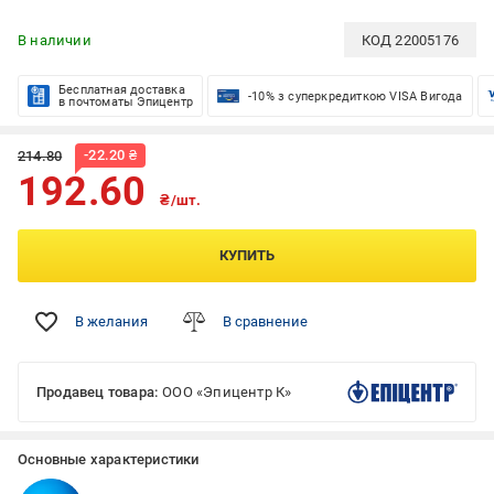
В наличии
КОД
22005176
Бесплатная доставка
-10% з суперкредиткою VISA Вигода
в почтоматы Эпицентр
-
22.20
₴
214.80
192.60
₴/шт.
КУПИТЬ
В желания
В сравнение
Продавец товара:
ООО «Эпицентр К»
Основные характеристики