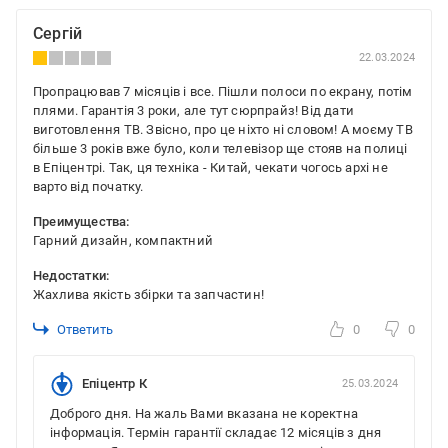
Сергій
22.03.2024
Пропрацював 7 місяців і все. Пішли полоси по екрану, потім
плями. Гарантія 3 роки, але тут сюрпрайз! Від дати
виготовлення ТВ. Звісно, про це ніхто ні словом! А моєму ТВ
більше 3 років вже було, коли телевізор ще стояв на полиці
в Епіцентрі. Так, ця техніка - Китай, чекати чогось архі не
варто від початку.
Преимущества:
Гарний дизайн, компактний
Недостатки:
Жахлива якість збірки та запчастин!
Ответить
0
0
Епіцентр К
25.03.2024
Доброго дня. На жаль Вами вказана не коректна
інформація. Термін гарантії складає 12 місяців з дня