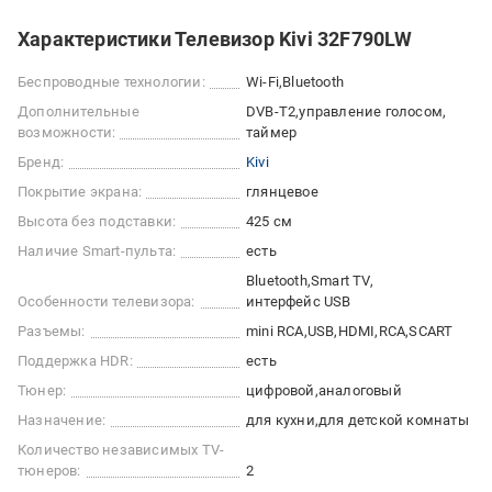
Характеристики Телевизор Kivi 32F790LW
Беспроводные технологии:
Wi-Fi
Bluetooth
Дополнительные
DVB-T2
управление голосом
возможности:
таймер
Бренд:
Kivi
Покрытие экрана:
глянцевое
Высота без подставки:
425 см
Наличие Smart-пульта:
есть
Bluetooth
Smart TV
Особенности телевизора:
интерфейс USB
Разъемы:
mini RCA
USB
HDMI
RCA
SCART
Поддержка HDR:
есть
Тюнер:
цифровой
аналоговый
Назначение:
для кухни
для детской комнаты
Количество независимых TV-
тюнеров:
2