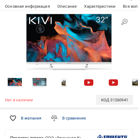
Основная информация
Описание
Характеристики
Все воп
Нет в наличии
КОД
31260941
В желания
В сравнение
Продавец товара:
ООО «Эпицентр К»