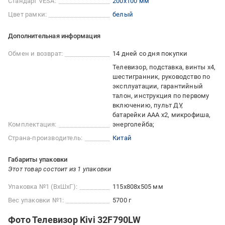
Стандарт VESA:
200x100 мм
Цвет рамки:
белый
Дополнительная информация
Обмен и возврат:
14 дней со дня покупки
Телевизор, подставка, винты х4,
шестигранник, руководство по
эксплуатации, гарантийный
талон, инструкция по первому
включению, пульт ДУ,
батарейки ААА х2, микрофиша,
Комплектация:
энерголейба;
Страна-производитель:
Китай
Габариты упаковки
Этот товар состоит из 1 упаковки
Упаковка №1 (ВхШхГ):
115x808x505 мм
Вес упаковки №1:
5700 г
Фото Телевизор Kivi 32F790LW