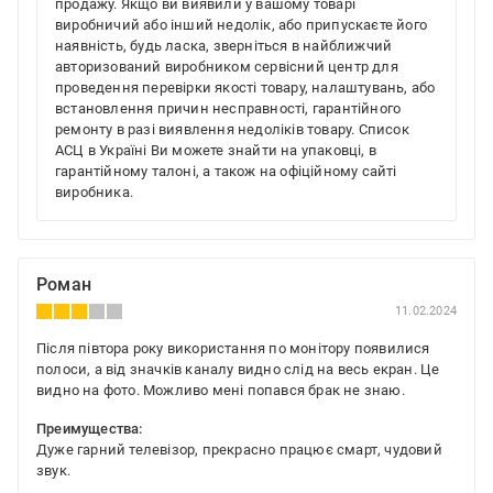
продажу. Якщо ви виявили у вашому товарі
виробничий або інший недолік, або припускаєте його
наявність, будь ласка, зверніться в найближчий
авторизований виробником сервісний центр для
проведення перевірки якості товару, налаштувань, або
встановлення причин несправності, гарантійного
ремонту в разі виявлення недоліків товару. Список
АСЦ в Україні Ви можете знайти на упаковці, в
гарантійному талоні, а також на офіційному сайті
виробника.
Роман
11.02.2024
Після півтора року використання по монітору появилися
полоси, а від значків каналу видно слід на весь екран. Це
видно на фото. Можливо мені попався брак не знаю.
Преимущества:
Дуже гарний телевізор, прекрасно працює смарт, чудовий
звук.