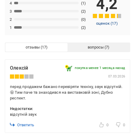
4,2
4
(1)
3
(2)
2
(0)
оценок
(
17
)
1
(2)
отзывы
вопросы
Олексій
покупка менее 1 месяца назад
07.03.2026
перед продажем бажано перевіряти техніку, звук відсутній.
🤬 Тим паче тв знаходився на виставковій зоні, Дубно
респект.
Недостатки:
відсутній звук
Ответить
0
0