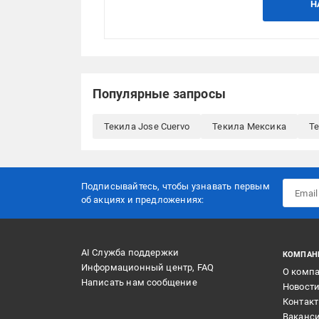
Н
Популярные запросы
Текила Jose Cuervo
Текила Мексика
Те
Подписывайтесь, чтобы узнавать первым
об акцияx и предложениях:
AI Служба поддержки
КОМПАН
Информационный центр, FAQ
О комп
Написать нам сообщение
Новост
Контак
Ваканс