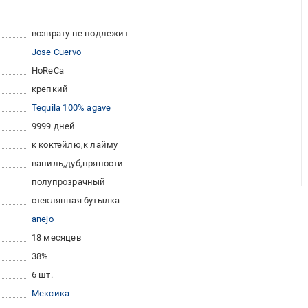
возврату не подлежит
Jose Cuervo
HoReCa
крепкий
Tequila 100% agave
9999 дней
к коктейлю
к лайму
ваниль
дуб
пряности
полупрозрачный
стеклянная бутылка
anejo
18 месяцев
38%
6 шт.
Мексика