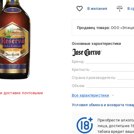
В желания
В с
Продавец товара:
ООО «Эпице
Основные характеристики
Бренд:
Крепость:
Страна-производитель:
Объем:
ри доставке почтовыми
Все характеристики
Условия обмена и возврата това
Приобрести алкого
лица, достигшие 1
табака вредит ваш