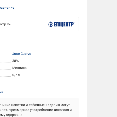
равнение
нтр К»
Jose Cuervo
38%
Мексика
0,7 л
ра
льные напитки и табачные изделия могут
8 лет. Чрезмерное употребление алкоголя и
ему здоровью.