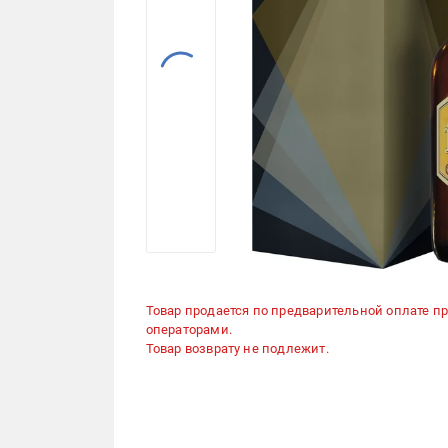
Товар продается по предварительной оплате п
операторами.
Товар возврату не подлежит.