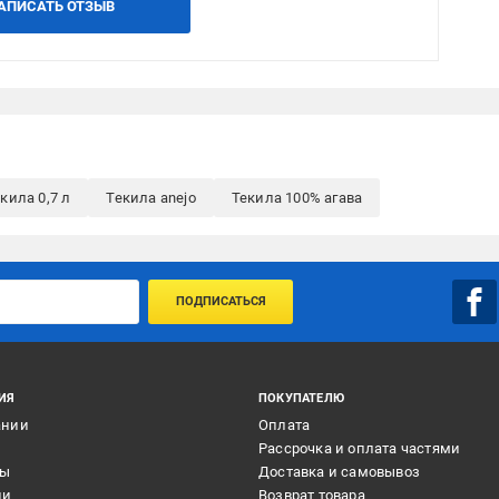
АПИСАТЬ ОТЗЫВ
кила 0,7 л
Текила anejo
Текила 100% агава
ПОДПИСАТЬСЯ
ИЯ
ПОКУПАТЕЛЮ
ании
Оплата
и
Рассрочка и оплата частями
ты
Доставка и самовывоз
ии
Возврат товара