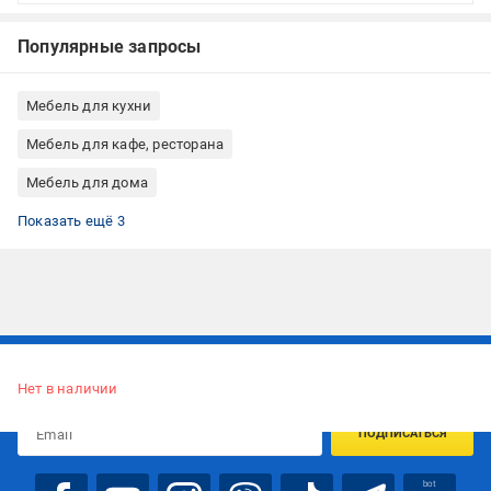
Популярные запросы
Мебель для кухни
Мебель для кафе, ресторана
Мебель для дома
Стулья кухонные со спинкой
Металлические кухонные стулья
Кухонные стулья GT Racer
Показать ещё 3
Подписывайтесь, чтобы узнавать первым об акцияx и
предложениях:
Нет в наличии
ПОДПИСАТЬСЯ
bot