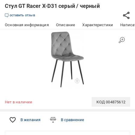
Стул GT Racer X-D31 серый / черный
оставить отзыв
Основная информация
Описание
Характеристики
Написат
Нет в наличии
КОД
004875612
В желания
В сравнение