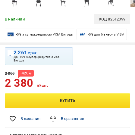
В наличии
КОД
82512099
-5% з суперкредиткою VISA Вигода
-5% для бізнесу з VISA
2 261
₴/шт.
До -10% з суперкредиткою Visa
Вигода
-
420
₴
2 800
2 380
₴/шт.
КУПИТЬ
В желания
В сравнение