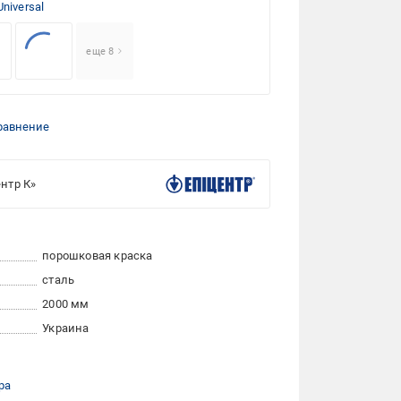
Universal
еще 8
равнение
нтр К»
порошковая краска
сталь
2000 мм
Украина
ра