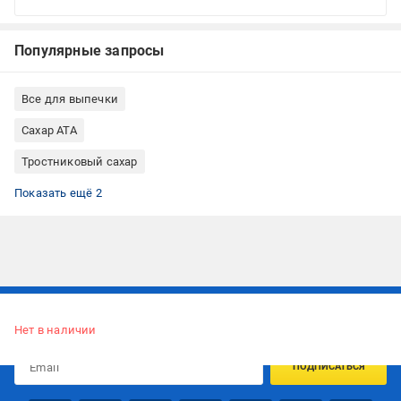
Популярные запросы
Все для выпечки
Сахар АТА
Тростниковый сахар
Сахар в кубиках
Сахар прессованный
Показать ещё 2
Подписывайтесь, чтобы узнавать первым об акцияx и
предложениях:
Нет в наличии
ПОДПИСАТЬСЯ