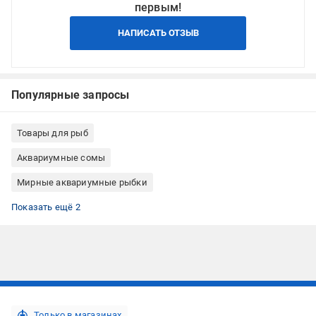
первым!
НАПИСАТЬ ОТЗЫВ
Популярные запросы
Товары для рыб
Аквариумные сомы
Мирные аквариумные рыбки
Стайные аквариумные рыбки
Донные аквариумные рыбки
Показать ещё 2
Подписывайтесь, чтобы узнавать первым об акцияx и
предложениях:
Только в магазинах