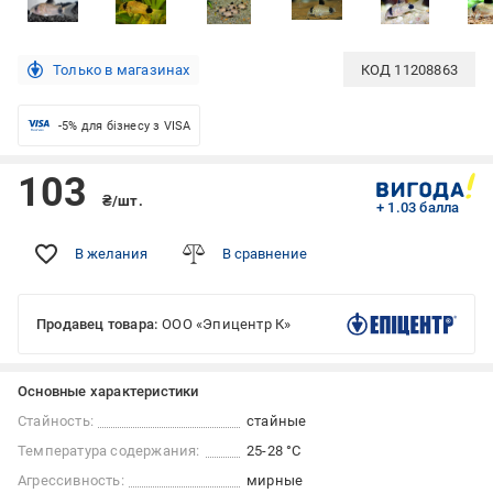
Только в магазинах
КОД
11208863
-5% для бізнесу з VISA
103
₴/шт.
+ 1.03 балла
В желания
В сравнение
Продавец товара:
ООО «Эпицентр К»
Основные характеристики
Стайность:
стайные
Температура содержания:
25-28 °С
Агрессивность:
мирные