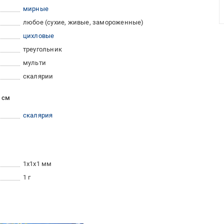
мирные
любое (сухие, живые, замороженные)
цихловые
треугольник
мульти
скалярии
 см
скалярия
1x1x1 мм
1 г