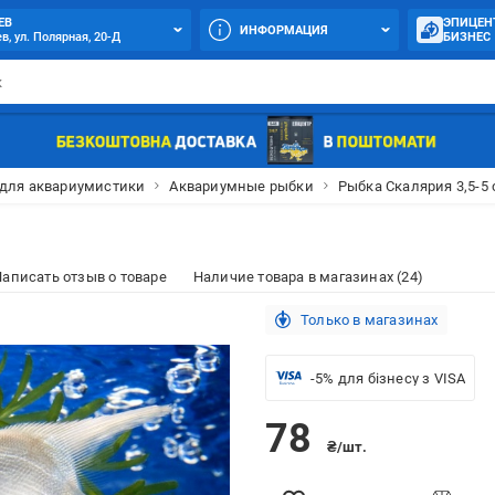
ЕВ
ЭПИЦЕН
ИНФОРМАЦИЯ
в, ул. Полярная, 20-Д
БИЗНЕС
 для аквариумистики
Аквариумные рыбки
Рыбка Скалярия 3,5-5
аписать отзыв о товаре
Наличие товара в магазинах (24)
Только в магазинах
-5% для бізнесу з VISA
78
₴/шт.