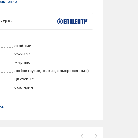
равнение
нтр К»
стайные
25-28 °С
мирные
любое (сухие, живые, замороженные)
цихловые
скалярия
ра