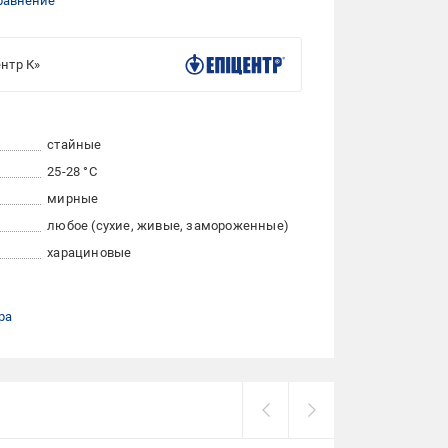
равнение
нтр К»
стайные
25-28 °С
мирные
любое (сухие, живые, замороженные)
харациновые
ра