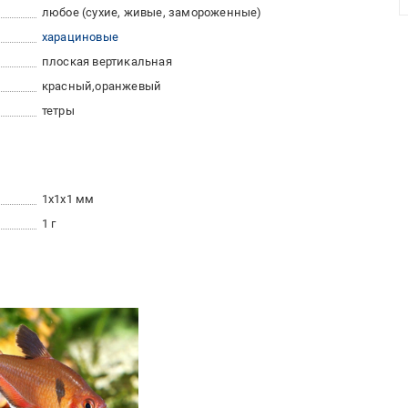
любое (сухие, живые, замороженные)
харациновые
плоская вертикальная
красный
оранжевый
тетры
1x1x1 мм
1 г