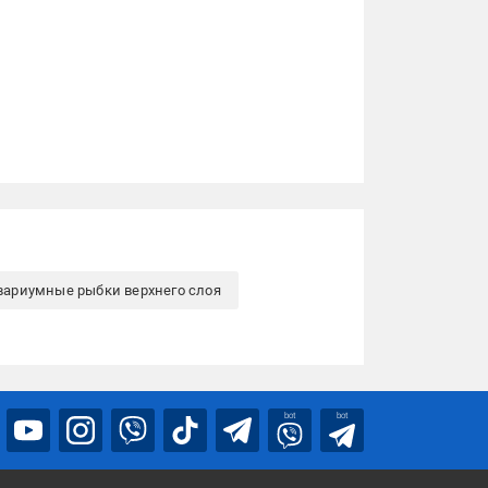
вариумные рыбки верхнего слоя
bot
bot