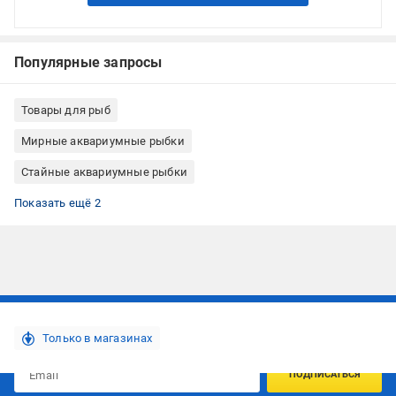
Популярные запросы
Товары для рыб
Мирные аквариумные рыбки
Стайные аквариумные рыбки
Аквариумные рыбки верхнего слоя
Донные аквариумные рыбки
Показать ещё 2
Подписывайтесь, чтобы узнавать первым об акцияx и
предложениях:
Только в магазинах
ПОДПИСАТЬСЯ