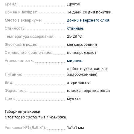
Бренд:
Другое
Обмен и возврат:
14 дней со дня покупки
Место в аквариуме:
донные
верхнего слоя
Стайность:
стайные
Температура содержания:
25-28 °С
Жесткость воды:
мягкая
средняя
Отношение к растениям:
не повреждают
Агрессивность:
мирные
любое (сухие, живые,
Питание:
замороженные)
Вид:
атериновые
Форма тела:
плоская вертикальная
Цвет:
мульти
Габариты упаковки
Этот товар состоит из 1 упаковки
Упаковка №1 (ВхШхГ):
1x1x1 мм