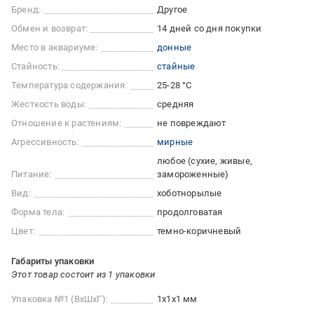
Бренд:
Другое
Обмен и возврат:
14 дней со дня покупки
Место в аквариуме:
донные
Стайность:
стайные
Температура содержания:
25-28 °С
Жесткость воды:
средняя
Отношение к растениям:
не повреждают
Агрессивность:
мирные
любое (сухие, живые,
Питание:
замороженные)
Вид:
хоботнорылые
Форма тела:
продолговатая
Цвет:
темно-коричневый
Габариты упаковки
Этот товар состоит из 1 упаковки
Упаковка №1 (ВхШхГ):
1x1x1 мм