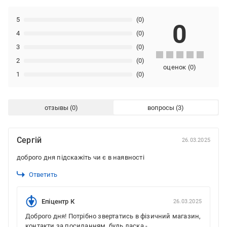
5
(0)
0
4
(0)
3
(0)
2
(0)
оценок
(
0
)
1
(0)
отзывы
вопросы
Сергій
26.03.2025
доброго дня підскажіть чи є в наявності
Ответить
Епіцентр К
26.03.2025
Доброго дня! Потрібно звертатись в фізичний магазин,
контакти за посиланням, будь ласка -