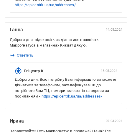
https://epicentrk.ua/ua/addresses/
Ганна
14.05.2024
Доброго дня, підскажіть як дізнатися наявність
Макрогнатуса в магазинах Києва? дякую.
Ответить
Епіцентр К
15.05.2024
Доброго дня. Всю потрібну Вам інформацію ви можете
дізнатися за телефоном, зателефонувавши до
потрібного Вам ТЦ, номери телефонів та адреси за
посиланням -
https://epicentrk.ua/ua/addresses/
Ирина
07.03.2024
Здравствуйте! Есть макрогнатус в продаже? Цена? Где