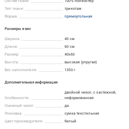
Состав ткани:
100% полиэстер
Тип ткани:
трикотаж
Форма:
прямоугольная
Размеры и вес
Ширина:
40 см
Длина:
60 см
Размер:
40x60
Высота:
высокая (упругая)
Вес наполнителя:
1350 г
Дополнительная информация
двойной чехол, с застежкой,
Особенности:
неформованная
Съемный чехол:
да
Упаковка:
сумка текстильная
Цвет производителя:
белый