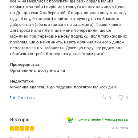
усе ж наважилася спробувати ще раз - обрала кілька
варіантів онлайн і вирішила глянути на них наживо в Деко
на Дніпровській набережній. Я щиро вдячна консультанці у
відділі сну, бо нарешті знайшла подушку, на якій можна
добре спати (аби ще тривоги не заважали). Перші кілька
днів трохи нили плечі, але мене попередили, що це
можливо при переході на нову подушку. Після того - жодних
проблем. Шию не клинить, навіть обличчя якимось дивом
перестало за ніч набрякати. Дуже цю подушку раджу, але
обов'язково треба її перед покупкою "приміряти"
Преимущества:
Ортопедична, доступна ціна
Недостатки:
Можлива адаптація до подушки протягом кількох днів
Ответить
0
0
Вікторія
покупка менее 1 месяца назад
04.10.2024