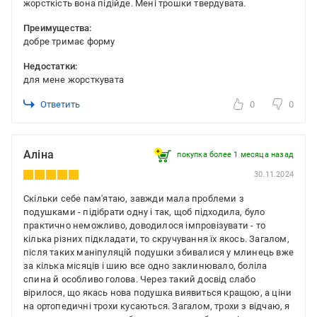
жорсткість вона підійде. Мені трошки твердувата.
Преимущества:
добре тримає форму
Недостатки:
для мене жорсткувата
Ответить
0
0
Аліна
покупка более 1 месяца назад
30.11.2024
Скільки себе пам'ятаю, завжди мала проблеми з
подушками - підібрати одну і так, щоб підходила, було
практично неможливо, доводилося імпровізувати - то
кілька різних підкладати, то скручування їх якось. Загалом,
після таких маніпуляцій подушки збивалися у млинець вже
за кілька місяців і шию все одно заклинювало, боліла
спина й особливо голова. Через такий досвід слабо
вірилося, що якась нова подушка виявиться кращою, а ціни
на ортопедичні трохи кусаються. Загалом, трохи з відчаю, я