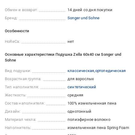
Обмен и возврат:
14 дней со дня покупки
Бренд:
Songer und Sohne
Особенности
HoReCa:
нет
Основные характеристики Подушка Zella 60х40 см Songer und
Sohne
Вид подушки:
классическая
ортопедическая
Возрастная группа:
для взрослых
Тип наполнителя:
синтетический
Жесткость:
средняя
Состав наполнителя:
100% измельченная пена
Дизайн:
однотонный
Материал чехла:
полиэфирное волокно
Наполнитель:
измельченная пена Spring Foam