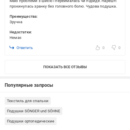
Маю проблеми з шиєю і переймалась чи підійде. Нарешті
прокинулась зранку без головного болю. Чудова подушка.
Преимущества:
Зручна
Недостатки:
Немає
Ответить
0
0
ПОКАЗАТЬ ВСЕ ОТЗЫВЫ
Популярные запросы
Текстиль для спальни
Подушки SÖNGER und SÖHNE
Подушки ортопедические
Подушки синтетические
Классическая подушка
Ортопедические подушки Songer und Sohne
Прямоугольные подушки