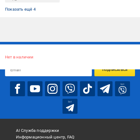
Подушки пух-перо
Подушки 50x70
Классическая подушка
Прямоугольные подушки
Показать ещё 4
Подписывайтесь, чтобы узнавать первым об акцияx и
предложениях:
Нет в наличии
ПОДПИСАТЬСЯ
bot
bot
AI Служба поддержки
Информационный центр, FAQ