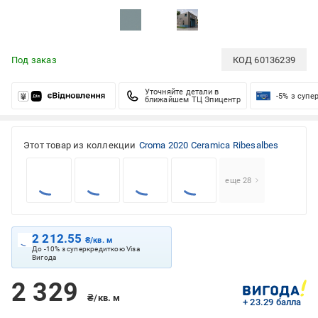
Под заказ
КОД
60136239
Уточняйте детали в
-5% з супе
ближайшем ТЦ Эпицентр
Этот товар из коллекции
Croma 2020 Ceramica Ribesalbes
еще 28
2 212.55
₴/кв. м
До -10% з суперкредиткою Visa
Вигода
2 329
₴/кв. м
+ 23.29 балла