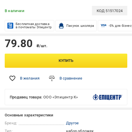
В наличии
КОД
51517024
Бесплатная доставка
Пакунок школяра
-5% для бізнес
в почтоматы Эпицентр
79.80
₴/шт.
КУПИТЬ
В желания
В сравнение
Продавец товара:
ООО «Эпицентр К»
Основные характеристики
Бренд:
Другое
Тип:
набор обложек