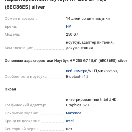
(6EC86ES) silver
Обмен и возврат:
14 дней со дня покупки
Бренд:
HP
Модель:
250 G7
ноутбук
адаптер питания
Комплектация:
документация
Основные характеристики Ноутбук HP 250 G7 15,6" (6EC86ES) silver
веб-камера
Wi-Fi
микрофон
Особенности ноутбука:
Bluetooth 4.2
Экран
интегрированный Intel UHD
Графический адаптер:
Graphics 620
Покрытие экрана:
матовое
Бренд видеокарты:
Intel
Сенсорный экран:
нет