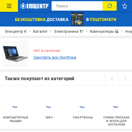
Эпицентр К
Каталог
Электроника 🔌
Компьютеры 💻
Ноу
Нет в наличии
Смотреть все Ноутбуки
Также покупают из категорий
КОМПЬЮТЕРНЫЕ
МФУ
СМАРТФОНЫ
СУМКИ, РЮКЗАКИ
МЫШКИ
И ЧЕХЛЫ ДЛЯ
НОУТБУКОВ