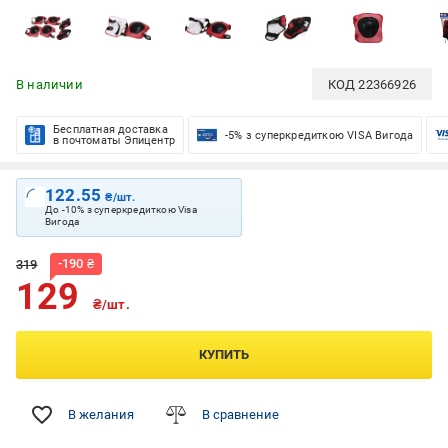
В наличии
КОД
22366926
Бесплатная доставка
-5% з суперкредиткою VISA Вигода
в почтоматы Эпицентр
122.55
₴/шт.
До -10% з суперкредиткою Visa
Вигода
-
190
₴
319
129
₴/шт.
КУПИТЬ
В желания
В сравнение