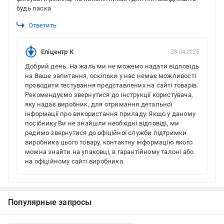
будь ласка
Ответить
Епіцентр К
28.04.2025
Добрий день. На жаль ми не можемо надати відповідь
на Ваше запитання, оскільки у нас немає можливості
проводити тестування представлених на сайті товарів.
Рекомендуємо звернутися до інструкції користувача,
яку надає виробник, для отримання детальної
інформації про використання приладу. Якщо у даному
посібнику Ви не знайшли необхідні відповіді, ми
радимо звернутися до офіційної служби підтримки
виробника цього товару, контактну інформацію якого
можна знайти на упаковці, в гарантійному талоні або
на офіційному сайті виробника.
Популярные запросы