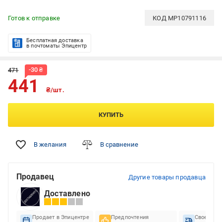
Готов к отправке
КОД
MP10791116
Бесплатная доставка
в почтоматы Эпицентр
-
30
₴
471
441
₴/шт.
КУПИТЬ
В желания
В сравнение
Продавец
Другие товары продавца
Доставлено
Продает в Эпицентре
Предпочтения
Своеврем