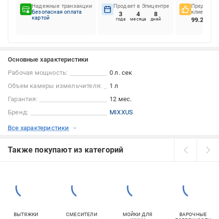
Надежные транзакции
Продает в Эпицентре
Предпочте
Безопасная оплата
клиентов
3
4
8
картой
99.25%
года
месяца
дней
Основные характеристики
Рабочая мощность:
0 л. сек
Объем камеры измельчителя:
1 л
Гарантия:
12 мес.
Бренд:
MIXXUS
Все характеристики
Также покупают из категорий
ВЫТЯЖКИ
СМЕСИТЕЛИ
МОЙКИ ДЛЯ
ВАРОЧНЫЕ