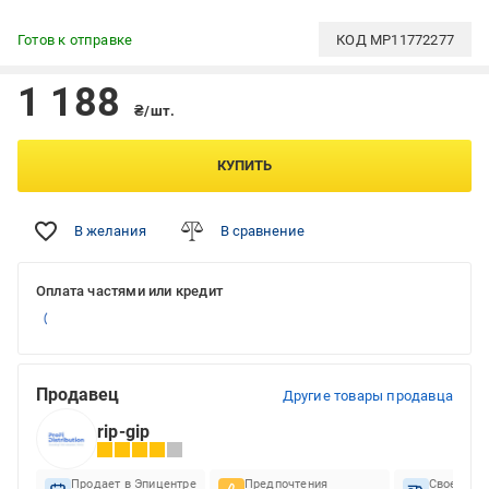
Готов к отправке
КОД
MP11772277
1 188
₴/шт.
КУПИТЬ
В желания
В сравнение
Оплата частями или кредит
Продавец
Другие товары продавца
rip-gip
Продает в Эпицентре
Предпочтения
Своеврем