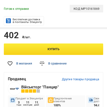
Готов к отправке
КОД
MP10161869
Бесплатная доставка
в почтоматы Эпицентр
402
₴/шт.
КУПИТЬ
В желания
В сравнение
Продавец
Другие товары продавца
Військторг "Панцир"
Продает в Эпицентре
Предпочтения
Своеврем
клиентов
доставок
3
11
11
100%
94.65%
года
месяцев
дней